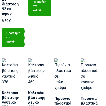
Προσθήκη
διάσταση
στο
92 εκ
καλάθι
ύψος
8,50
€
Προσθήκη
στο
καλάθι
Καλτσάκι
Καλτσάκι
βάπτισης
βάπτισης
Πιρούνια
Πιρούνια
ναυτικό
λευκό
πλαστικά
πλαστικά