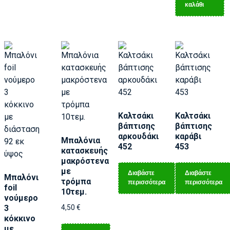
καλάθι
Καλτσάκι
Καλτσάκι
βάπτισης
βάπτισης
αρκουδάκι
καράβι
Μπαλόνια
452
453
κατασκευής
μακρόστενα
με
Διαβάστε
Διαβάστε
Μπαλόνι
τρόμπα
περισσότερα
περισσότερα
foil
10τεμ.
νούμερο
3
4,50
€
κόκκινο
με