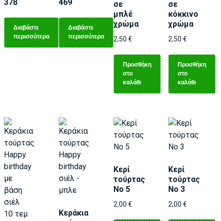
378
469
σε
σε
μπλέ
κόκκινο
χρώμα
χρώμα
Διαβάστε
Διαβάστε
περισσότερα
περισσότερα
2,50
€
2,50
€
Προσθήκη
Προσθήκη
στο
στο
καλάθι
καλάθι
Κερί
Κερί
τούρτας
τούρτας
Νο 5
Νο 3
2,00
€
2,00
€
Κεράκια