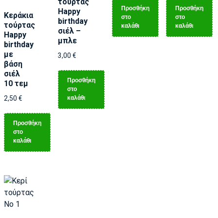
τούρτας
Προσθήκη
Προσθήκη
Happy
Κεράκια
στο
στο
birthday
τούρτας
καλάθι
καλάθι
σιέλ –
Happy
μπλε
birthday
με
3,00
€
βάση
σιέλ
Προσθήκη
10 τεμ
στο
καλάθι
2,50
€
Προσθήκη
στο
καλάθι