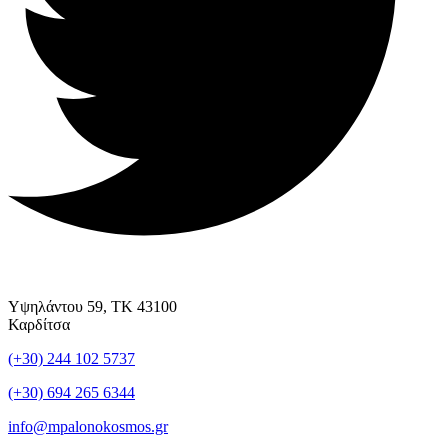
Υψηλάντου 59, ΤΚ 43100
Καρδίτσα
(+30) 244 102 5737
(+30) 694 265 6344
info@mpalonokosmos.gr