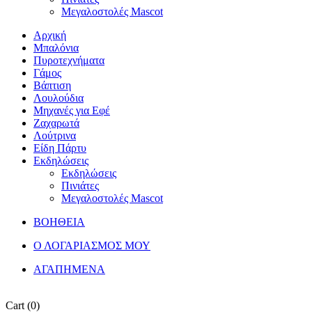
Μεγαλοστολές Mascot
Αρχική
Μπαλόνια
Πυροτεχνήματα
Γάμος
Βάπτιση
Λουλούδια
Μηχανές για Εφέ
Ζαχαρωτά
Λούτρινα
Είδη Πάρτυ
Εκδηλώσεις
Εκδηλώσεις
Πινιάτες
Μεγαλοστολές Mascot
ΒΟΗΘΕΙΑ
Ο ΛΟΓΑΡΙΑΣΜΟΣ ΜΟΥ
ΑΓΑΠΗΜΕΝΑ
Cart
(0)