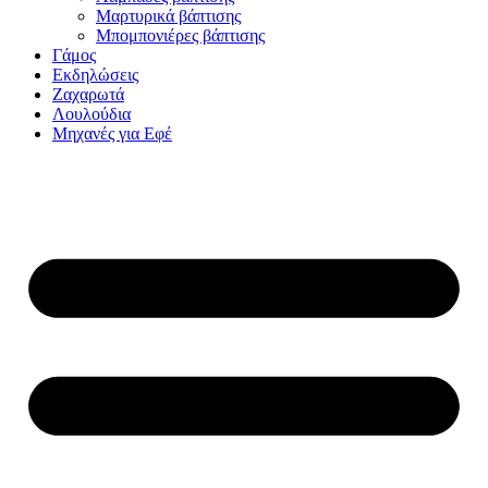
Μαρτυρικά βάπτισης
Μπομπονιέρες βάπτισης
Γάμος
Εκδηλώσεις
Ζαχαρωτά
Λουλούδια
Μηχανές για Εφέ