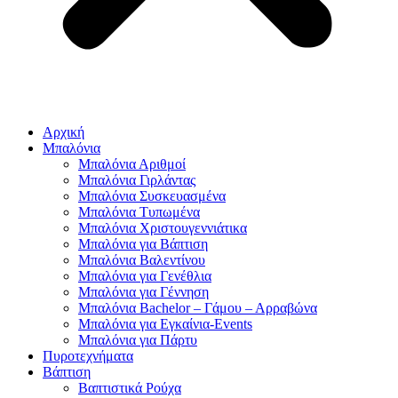
Αρχική
Μπαλόνια
Μπαλόνια Αριθμοί
Μπαλόνια Γιρλάντας
Μπαλόνια Συσκευασμένα
Μπαλόνια Τυπωμένα
Μπαλόνια Χριστουγεννιάτικα
Μπαλόνια για Βάπτιση
Μπαλόνια Βαλεντίνου
Μπαλόνια για Γενέθλια
Μπαλόνια για Γέννηση
Μπαλόνια Bachelor – Γάμου – Αρραβώνα
Μπαλόνια για Εγκαίνια-Events
Μπαλόνια για Πάρτυ
Πυροτεχνήματα
Βάπτιση
Βαπτιστικά Ρούχα