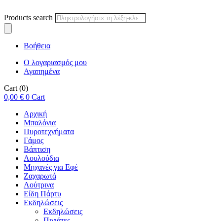
Products search
Βοήθεια
Ο λογαριασμός μου
Αγαπημένα
Cart
(0)
0,00
€
0
Cart
Αρχική
Μπαλόνια
Πυροτεχνήματα
Γάμος
Βάπτιση
Λουλούδια
Μηχανές για Εφέ
Ζαχαρωτά
Λούτρινα
Είδη Πάρτυ
Εκδηλώσεις
Εκδηλώσεις
Πινιάτες