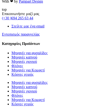
With ❤ by
Pampart Design
top
Επικοινωνήστε μαζί μας
(+30 )694 265 63 44
Στείλτε μας ένα email
Εντοπισμός παραγγελίας
Κατηγορίες Προϊόντων
Μηχανές για φυσαλίδες
Μηχανές καπνού
Μηχανές χιονιού
Φλόγες
Μηχανές για Κομφετί
Κόρνες χειρός
Μηχανές για φυσαλίδες
Μηχανές καπνού
Μηχανές χιονιού
Φλόγες
Μηχανές για Κομφετί
Κόρνες χειρός