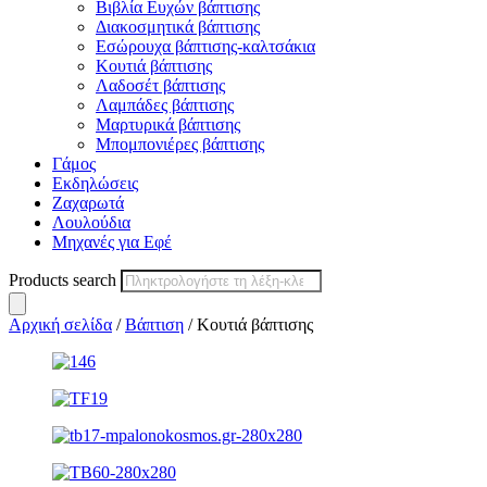
Βιβλία Ευχών βάπτισης
Διακοσμητικά βάπτισης
Εσώρουχα βάπτισης-καλτσάκια
Κουτιά βάπτισης
Λαδοσέτ βάπτισης
Λαμπάδες βάπτισης
Μαρτυρικά βάπτισης
Μπομπονιέρες βάπτισης
Γάμος
Εκδηλώσεις
Ζαχαρωτά
Λουλούδια
Μηχανές για Εφέ
Products search
Αρχική σελίδα
/
Βάπτιση
/ Κουτιά βάπτισης