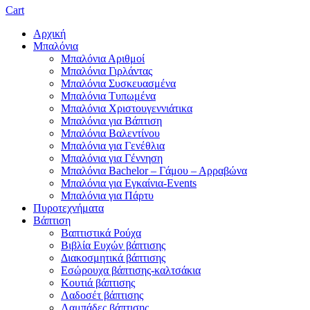
Cart
Αρχική
Μπαλόνια
Μπαλόνια Αριθμοί
Μπαλόνια Γιρλάντας
Μπαλόνια Συσκευασμένα
Μπαλόνια Τυπωμένα
Μπαλόνια Χριστουγεννιάτικα
Μπαλόνια για Βάπτιση
Μπαλόνια Βαλεντίνου
Μπαλόνια για Γενέθλια
Μπαλόνια για Γέννηση
Μπαλόνια Bachelor – Γάμου – Αρραβώνα
Μπαλόνια για Εγκαίνια-Events
Μπαλόνια για Πάρτυ
Πυροτεχνήματα
Βάπτιση
Βαπτιστικά Ρούχα
Βιβλία Ευχών βάπτισης
Διακοσμητικά βάπτισης
Εσώρουχα βάπτισης-καλτσάκια
Κουτιά βάπτισης
Λαδοσέτ βάπτισης
Λαμπάδες βάπτισης