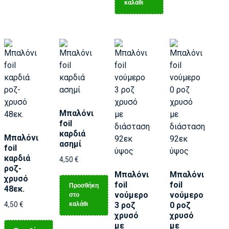
καλάθι
Μπαλόνι
foil
καρδιά
Μπαλόνι
ασημί
foil
καρδιά
4,50
€
ροζ-
Μπαλόνι
Μπαλόνι
χρυσό
foil
foil
Προσθήκη
48εκ.
νούμερο
νούμερο
στο
καλάθι
4,50
€
3 ροζ
0 ροζ
χρυσό
χρυσό
με
με