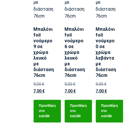
Μπαλόνι
Μπαλόνι
Μπαλόνι
foil
foil
foil
νούμερο
νούμερο
νούμερο
9 σε
6 σε
0 σε
χρώμα
χρώμα
χρώμα
λευκό
λευκό
λεβάντα
με
με
με
διάσταση
διάσταση
διάσταση
76cm
76cm
76cm
9,00
€
9,00
€
9,00
€
7,00
€
7,00
€
7,00
€
Προσθήκη
Προσθήκη
Προσθήκη
στο
στο
στο
καλάθι
καλάθι
καλάθι