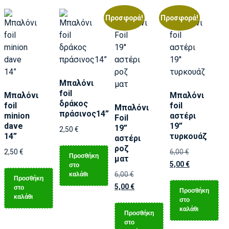
Προσφορά!
Προσφορά!
Μπαλόνι
foil
Μπαλόνι
Μπαλόνι
δράκος
foil
foil
Μπαλόνι
πράσινος14”
minion
αστέρι
Foil
dave
19”
19”
2,50
€
14”
τυρκουάζ
αστέρι
ροζ
2,50
€
6,00
€
Προσθήκη
ματ
5,00
€
στο
καλάθι
6,00
€
Προσθήκη
5,00
€
στο
Προσθήκη
καλάθι
στο
καλάθι
Προσθήκη
στο