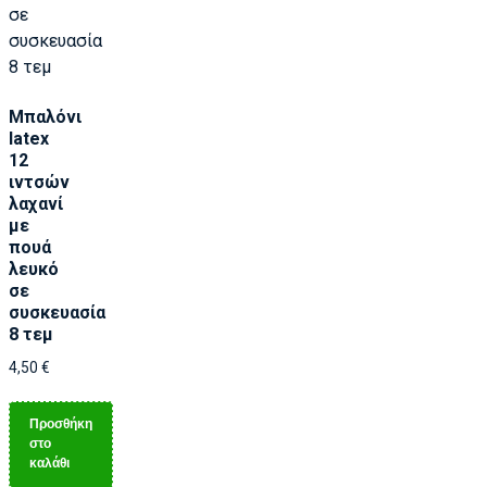
Μπαλόνι
latex
12
ιντσών
λαχανί
με
πουά
λευκό
σε
συσκευασία
8 τεμ
4,50
€
Προσθήκη
στο
καλάθι