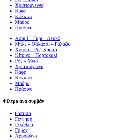
Χριστούγεννα
Καφέ
Κόκκινο
Μαύρο
Πράσινο
Ασημί – Γκρι – Λευκό
Μπλε – Θάλασσi – Γαλάζιο
Χρυσό – Ροζ Χρυσό
Κίτρινο – Πορτοκαλί
Ροζ – Μωβ
Χριστούγεννα
Καφέ
Κόκκινο
Μαύρο
Πράσινο
Φίλτρο ανά συμβάν
βάπτιση
Γέννηση
Γενέθλια
Γάμος
Αρραβώνα