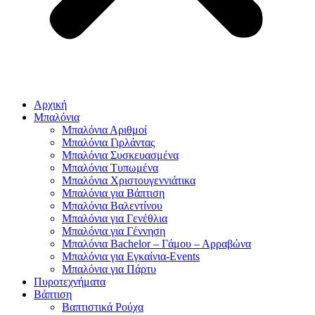
Αρχική
Μπαλόνια
Μπαλόνια Αριθμοί
Μπαλόνια Γιρλάντας
Μπαλόνια Συσκευασμένα
Μπαλόνια Τυπωμένα
Μπαλόνια Χριστουγεννιάτικα
Μπαλόνια για Βάπτιση
Μπαλόνια Βαλεντίνου
Μπαλόνια για Γενέθλια
Μπαλόνια για Γέννηση
Μπαλόνια Bachelor – Γάμου – Αρραβώνα
Μπαλόνια για Εγκαίνια-Events
Μπαλόνια για Πάρτυ
Πυροτεχνήματα
Βάπτιση
Βαπτιστικά Ρούχα