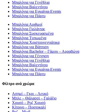
Μπαλόνια για Γενέθλια
Μπαλόνια Βαλεντίνου
Μπαλόνια για Εγκαίνια-Events
Μπαλόνια για Πάρτυ
Μπαλόνια Αριθμοί
Μπαλόνια Γιρλάντας
Μπαλόνια Συσκευασμένα
Μπαλόνια Τυπωμένα
Μπαλόνια Χριστουγεννιάτικα
Μπαλόνια για Βάπτιση
Μπαλόνια Bachelor – Γάμου – Αρραβώνα
Μπαλόνια για Γέννηση
Μπαλόνια για Γενέθλια
Μπαλόνια Βαλεντίνου
Μπαλόνια για Εγκαίνια-Events
Μπαλόνια για Πάρτυ
Φίλτρο ανά χρώμα
Ασημί – Γκρι – Λευκό
Μπλε – Θάλασσi – Γαλάζιο
Χρυσό – Ροζ Χρυσό
Κίτρινο – Πορτοκαλί
Ροζ – Μωβ