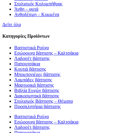
Στολισμός Κολυμπήθρας
Άνθη – φυτά
Ανθοδέσμη – Κομμένα
Δείτε όλα
Κατηγορίες Προϊόντων
Βαπτιστικά Ρούχα
Εσώρουχα βάπτισης – Καλτσάκια
Λαδοσέτ βάπτισης
Παπουτσάκια
Κουτιά βάπτισης
Μπομπονιέρες βάπτισης
Λαμπάδες βάπτισης
Μαρτυρικά βάπτισης
Βιβλία Ευχών βάπτισης
Διακοσμητικά βάπτισης
Στολισμός Βάπτισης – Θέματα
Προσκλητήρια βάπτισης
Βαπτιστικά Ρούχα
Εσώρουχα βάπτισης – Καλτσάκια
Λαδοσέτ βάπτισης
Παπουτσάκια