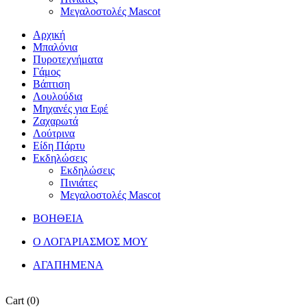
Μεγαλοστολές Mascot
Αρχική
Μπαλόνια
Πυροτεχνήματα
Γάμος
Βάπτιση
Λουλούδια
Μηχανές για Εφέ
Ζαχαρωτά
Λούτρινα
Είδη Πάρτυ
Εκδηλώσεις
Εκδηλώσεις
Πινιάτες
Μεγαλοστολές Mascot
ΒΟΗΘΕΙΑ
Ο ΛΟΓΑΡΙΑΣΜΟΣ ΜΟΥ
ΑΓΑΠΗΜΕΝΑ
Cart
(0)