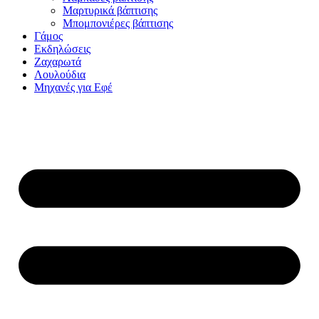
Μαρτυρικά βάπτισης
Μπομπονιέρες βάπτισης
Γάμος
Εκδηλώσεις
Ζαχαρωτά
Λουλούδια
Μηχανές για Εφέ