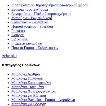
Συντριβάνια & Πυροτεχνήματα εσωτερικού χώρου
Εναέρια πυροτεχνήματα
Δυναμιτάκια – Παιδικά πυροτεχνήματα
Μασούρια – Ρωμαϊκό κερί
Καπνογόνα – Βεγγαλικά
Πυρσοί τούρτας – Sparklers
Ρουκέτες
Κομφετί
Ειδικά εφέ
Ιπτάμενα φαναράκια
Πακέτα Γάμου – Εκδηλώσεων
Δείτε όλα
Κατηγορίες Προϊόντων
Μπαλόνια Αριθμοί
Μπαλόνια Γιρλάντας
Μπαλόνια Συσκευασμένα
Μπαλόνια Τυπωμένα
Μπαλόνια Χριστουγεννιάτικα
Μπαλόνια για Βάπτιση
Μπαλόνια Bachelor – Γάμου – Αρραβώνα
Μπαλόνια για Γέννηση