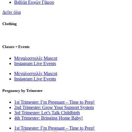
Βιβλία Ευχών Γάμου
Δείτε όλα
Clothing
Classes + Events
Μεγαλοστολές Mascot
Instagram Live Events
Μεγαλοστολές Mascot
Instagram Live Events
Pregnancy by Trimester
1st Trimester: I’m Pregnant – Time to Prep!
2nd Trimester: Grow Your Support System
3rd Trimester: Let’s Talk Childbirth
4th Trimester: Bringing Home Baby!
1st Trimester: I’m Pregnant – Time to Prep!