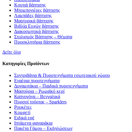
Κουτιά βάπτισης
Μπομπονιέρες βάπτισης
Λαμπάδες βάπτισης
Μαρτυρικά βάπτισης
Βιβλία Ευχών βάπτισης
Διακοσμητικά βάπτισης
Στολισμός Βάπτισης – Θέματα
Προσκλητήρια βάπτισης
Δείτε όλα
Κατηγορίες Προϊόντων
Συντριβάνια & Πυροτεχνήματα εσωτερικού χώρου
Εναέρια πυροτεχνήματα
Δυναμιτάκια – Παιδικά πυροτεχνήματα
Μασούρια – Ρωμαϊκό κερί
Καπνογόνα – Βεγγαλικά
Πυρσοί τούρτας – Sparklers
Ρουκέτες
Κομφετί
Ειδικά εφέ
Ιπτάμενα φαναράκια
Πακέτα Γάμου – Εκδηλώσεων