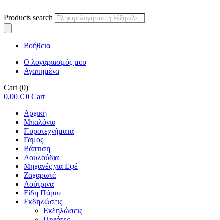
Products search
Βοήθεια
Ο λογαριασμός μου
Αγαπημένα
Cart
(0)
0,00
€
0
Cart
Αρχική
Μπαλόνια
Πυροτεχνήματα
Γάμος
Βάπτιση
Λουλούδια
Μηχανές για Εφέ
Ζαχαρωτά
Λούτρινα
Είδη Πάρτυ
Εκδηλώσεις
Εκδηλώσεις
Πινιάτες