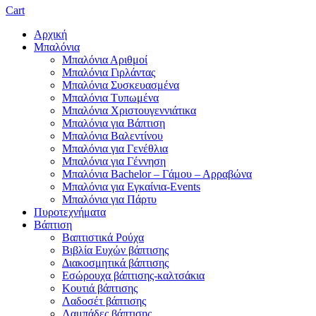
Cart
Αρχική
Μπαλόνια
Μπαλόνια Αριθμοί
Μπαλόνια Γιρλάντας
Μπαλόνια Συσκευασμένα
Μπαλόνια Τυπωμένα
Μπαλόνια Χριστουγεννιάτικα
Μπαλόνια για Βάπτιση
Μπαλόνια Βαλεντίνου
Μπαλόνια για Γενέθλια
Μπαλόνια για Γέννηση
Μπαλόνια Bachelor – Γάμου – Αρραβώνα
Μπαλόνια για Εγκαίνια-Events
Μπαλόνια για Πάρτυ
Πυροτεχνήματα
Βάπτιση
Βαπτιστικά Ρούχα
Βιβλία Ευχών βάπτισης
Διακοσμητικά βάπτισης
Εσώρουχα βάπτισης-καλτσάκια
Κουτιά βάπτισης
Λαδοσέτ βάπτισης
Λαμπάδες βάπτισης