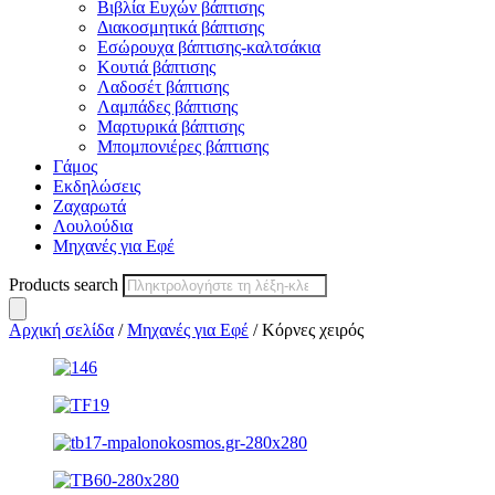
Βιβλία Ευχών βάπτισης
Διακοσμητικά βάπτισης
Εσώρουχα βάπτισης-καλτσάκια
Κουτιά βάπτισης
Λαδοσέτ βάπτισης
Λαμπάδες βάπτισης
Μαρτυρικά βάπτισης
Μπομπονιέρες βάπτισης
Γάμος
Εκδηλώσεις
Ζαχαρωτά
Λουλούδια
Μηχανές για Εφέ
Products search
Αρχική σελίδα
/
Μηχανές για Εφέ
/ Κόρνες χειρός