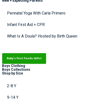
New + Expecting Parents
Perinatal Yoga With Carla Primero
Infant First Aid + CPR
What Is A Doula? Hosted by Birth Queen
Baby's First Foods (6M+)
Boys Clothing
Boys Collections
Shop by Size
2-8 Y
9-14 Y