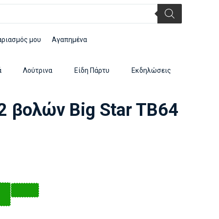
αριασμός μου
Αγαπημένα
ά
Λούτρινα
Είδη Πάρτυ
Εκδηλώσεις
 βολών Big Star TB64