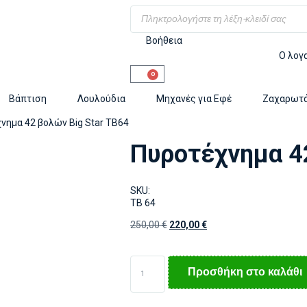
Βοήθεια
Ο λογ
0
Βάπτιση
Λουλούδια
Μηχανές για Εφέ
Ζαχαρωτ
νημα 42 βολών Big Star TB64
Πυροτέχνημα 42
SKU:
TB 64
250,00
€
220,00
€
Προσθήκη στο καλάθι