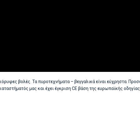
όρυφες βολές. Τα πυροτεχνήματα – βεγγαλικά είναι εύχρηστα. Προσ
ου καταστήματός μας και έχει έγκριση CE βάση της ευρωπαϊκής οδηγία