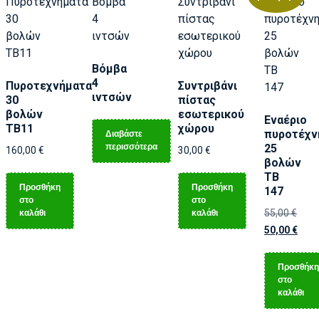
Βόμβα
4
Πυροτεχνήματα
Συντριβάνι
ιντσών
30
πίστας
βολών
εσωτερικού
Εναέριο
ΤΒ11
χώρου
Διαβάστε
πυροτέχν
περισσότερα
25
160,00
€
30,00
€
βολών
TB
Προσθήκη
Προσθήκη
147
στο
στο
καλάθι
καλάθι
55,00
€
50,00
€
Προσθήκη
στο
καλάθι