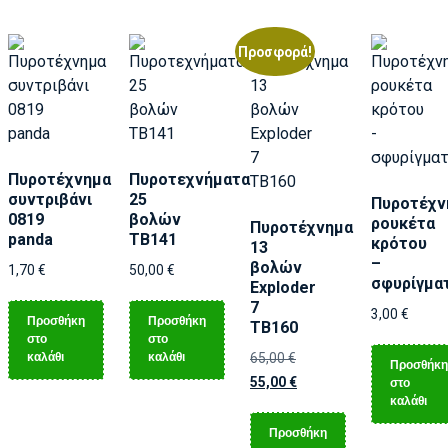
Προσφορά!
Πυροτέχνημα
Πυροτεχνήματα
συντριβάνι
25
Πυροτέχν
0819
βολών
ρουκέτα
Πυροτέχνημα
panda
TB141
κρότου
13
–
βολών
1,70
€
50,00
€
σφυρίγμα
Exploder
7
3,00
€
Προσθήκη
Προσθήκη
TB160
στο
στο
καλάθι
καλάθι
65,00
€
Προσθήκη
55,00
€
στο
καλάθι
Προσθήκη