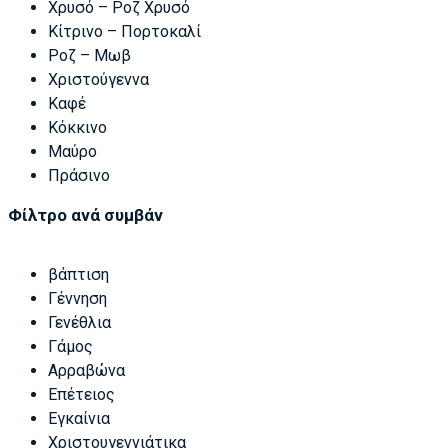
Χρυσό – Ροζ Χρυσό
Κίτρινο – Πορτοκαλί
Ροζ – Μωβ
Χριστούγεννα
Καφέ
Κόκκινο
Μαύρο
Πράσινο
Φίλτρο ανά συμβάν
βάπτιση
Γέννηση
Γενέθλια
Γάμος
Αρραβώνα
Επέτειος
Εγκαίνια
Χριστουγεννιάτικα