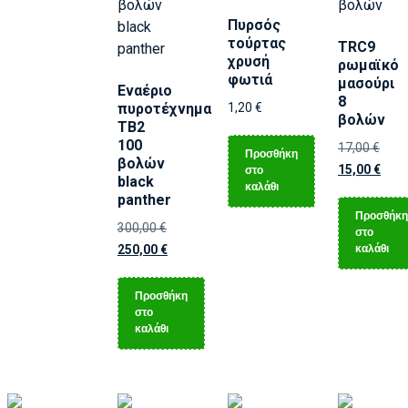
Πυρσός
τούρτας
TRC9
χρυσή
ρωμαϊκό
φωτιά
μασούρι
Εναέριο
8
πυροτέχνημα
1,20
€
βολών
ΤΒ2
100
17,00
€
Προσθήκη
βολών
15,00
€
στο
black
καλάθι
panther
Προσθήκη
300,00
€
στο
καλάθι
250,00
€
Προσθήκη
στο
καλάθι