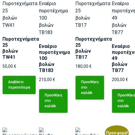
Πυροτεχνήματα
Πυροτεχνήματα
25
25
Εναέριο
Εναέριο
βολών
βολών
πυροτέχνημα
πυροτέχν
ΤW41
ΤΒ17
100
49
βολών
βολών
50,00
€
180,00
€
ΤB183
ΤB77
210,00
€
200,00
€
Διαβάστε
Προσθήκη
περισσότερα
στο
καλάθι
Προσθήκη
Προσθήκη
στο
στο
καλάθι
καλάθι
Προσφορά!