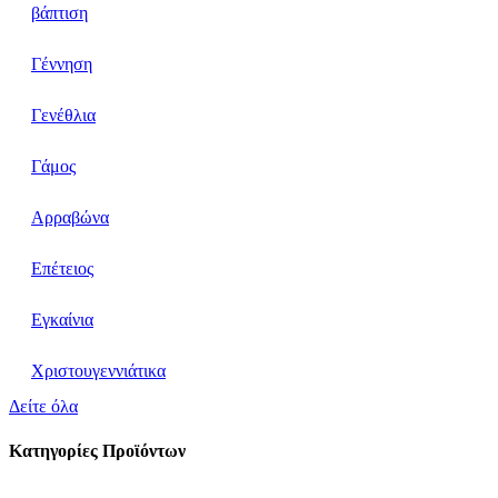
βάπτιση
Γέννηση
Γενέθλια
Γάμος
Αρραβώνα
Επέτειος
Εγκαίνια
Χριστουγεννιάτικα
Δείτε όλα
Κατηγορίες Προϊόντων