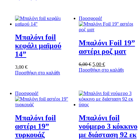
Προσφορά!
Μπαλόνι foil
Μπαλόνι Foil 19”
κεφάλι μαϊμού
αστέρι ροζ ματ
14”
Original
Η
6,00
€
5,00
€
3,00
€
price
τρέχουσα
Προσθήκη στο καλάθι
Προσθήκη στο καλάθι
was:
τιμή
6,00 €.
είναι:
5,00 €.
Προσφορά!
Μπαλόνι foil
Μπαλόνι foil
αστέρι 19”
νούμερο 3 κόκκινο
τυρκουάζ
με διάσταση 92 εκ