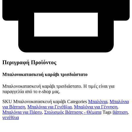
Περιγραφή Προϊόντος
Μπαλονοκατασκευή καράβι τρισδιάστατο
Μπαλονοκατασκευή καράβι τρισδιάστατο. Η τιμές είναι για
παραγγελία από το e-shop μας.
SKU
Μπαλονοκατασκευή καράβι
Categories
Μπαλόνια
,
Μπαλόνια
για Βάπτιση
,
Μπαλόνια για Γενέθλια
,
Μπαλόνια για Γέννηση
,
Μπαλόνια για Πάρτυ
,
Στολισμός Βάπτισης - Θέματα
Tags
βάπτιση
,
γενέθλια