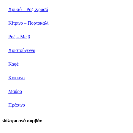
Χρυσό – Ροζ Χρυσό
Κίτρινο – Πορτοκαλί
Ροζ – Μωβ
Χριστούγεννα
Καφέ
Κόκκινο
Μαύρο
Πράσινο
Φίλτρο ανά συμβάν