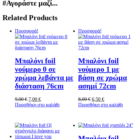
#Αγοράστε μαζί...
Related Products
Προσφορά!
Προσφορά!
Μπαλόνι foil
Μπαλόνι foil
νούμερο 0 σε
νούμερο 1 με
χρώμα λεβάντα με
βάση σε χρώμα
διάσταση 76cm
ασημί 72cm
Original
Η
Original
Η
9,00
€
7,00
€
8,00
€
6,50
€
price
τρέχουσα
price
τρέχουσα
Προσθήκη στο καλάθι
Προσθήκη στο καλάθι
was:
τιμή
was:
τιμή
9,00 €.
είναι:
8,00 €.
είναι:
7,00 €.
6,50 €.
Μπαλόνι foil