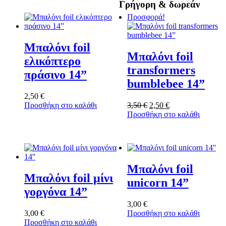
Γρήγορη & δωρεάν
Προσφορά!
Μπαλόνι foil
Μπαλόνι foil
ελικόπτερο
transformers
πράσινο 14”
bumblebee 14”
2,50
€
Original
Η
Προσθήκη στο καλάθι
3,50
€
2,50
€
price
τρέχουσα
Προσθήκη στο καλάθι
was:
τιμή
3,50 €.
είναι:
2,50 €.
Μπαλόνι foil
Μπαλόνι foil μίνι
unicorn 14”
γοργόνα 14”
3,00
€
3,00
€
Προσθήκη στο καλάθι
Προσθήκη στο καλάθι