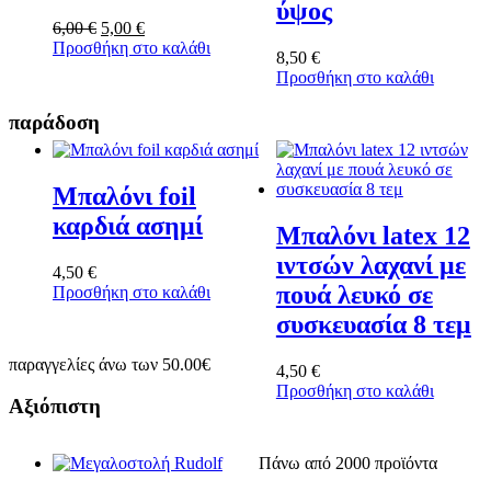
ύψος
Original
Η
6,00
€
5,00
€
price
τρέχουσα
Προσθήκη στο καλάθι
8,50
€
was:
τιμή
Προσθήκη στο καλάθι
6,00 €.
είναι:
5,00 €.
παράδοση
Μπαλόνι foil
καρδιά ασημί
Μπαλόνι latex 12
ιντσών λαχανί με
4,50
€
πουά λευκό σε
Προσθήκη στο καλάθι
συσκευασία 8 τεμ
παραγγελίες άνω των 50.00€
4,50
€
Προσθήκη στο καλάθι
Αξιόπιστη
Πάνω από 2000 προϊόντα