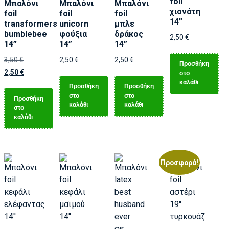
foil
Μπαλόνι
Μπαλόνι
Μπαλόνι
χιονάτη
foil
foil
foil
14”
transformers
unicorn
μπλε
bumblebee
φούξια
δράκος
2,50
€
14”
14”
14”
3,50
€
2,50
€
2,50
€
Προσθήκη
2,50
€
στο
καλάθι
Προσθήκη
Προσθήκη
στο
στο
Προσθήκη
καλάθι
καλάθι
στο
καλάθι
Προσφορά!