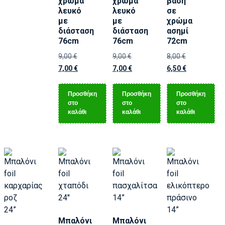
χρώμα
χρώμα
βάση
λευκό
λευκό
σε
με
με
χρώμα
διάσταση
διάσταση
ασημί
76cm
76cm
72cm
9,00
€
9,00
€
8,00
€
7,00
€
7,00
€
6,50
€
Προσθήκη
Προσθήκη
Προσθήκη
στο
στο
στο
καλάθι
καλάθι
καλάθι
Μπαλόνι
Μπαλόνι