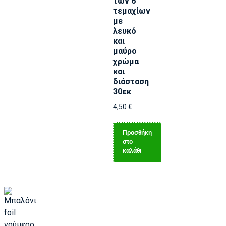
των 6
τεμαχίων
με
λευκό
και
μαύρο
χρώμα
και
διάσταση
30εκ
4,50
€
Προσθήκη
στο
καλάθι