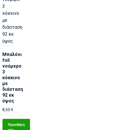
Μπαλόνι
foil
νούμερο
3
κόκκινο
με
διάσταση
92 εκ
ύψος
8,50
€
Προσθήκη