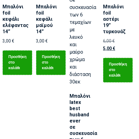
Μπαλόνι
Μπαλόνι
Μπαλόνι
foil
foil
foil
κεφάλι
κεφάλι
αστέρι
ελέφαντας
μαϊμού
19”
14”
14”
τυρκουάζ
3,00
€
3,00
€
6,00
€
5,00
€
Προσθήκη
Προσθήκη
στο
στο
Προσθήκη
καλάθι
καλάθι
στο
καλάθι
Μπαλόνι
latex
best
husband
ever
σε
συσκευασία