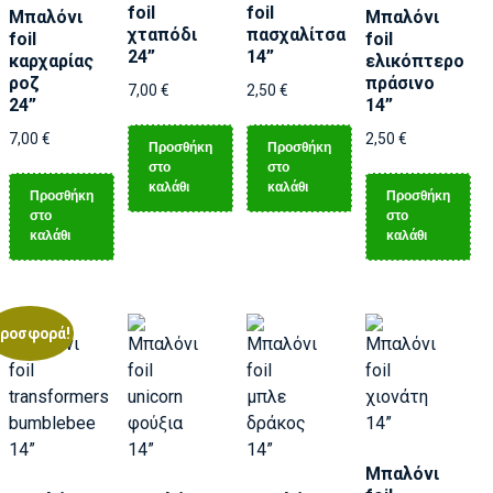
foil
foil
Μπαλόνι
Μπαλόνι
χταπόδι
πασχαλίτσα
foil
foil
24”
14”
καρχαρίας
ελικόπτερο
ροζ
πράσινο
7,00
€
2,50
€
24”
14”
7,00
€
2,50
€
Προσθήκη
Προσθήκη
στο
στο
καλάθι
καλάθι
Προσθήκη
Προσθήκη
στο
στο
καλάθι
καλάθι
ροσφορά!
Μπαλόνι