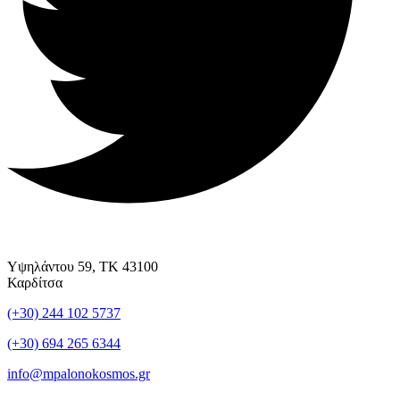
Υψηλάντου 59, ΤΚ 43100
Καρδίτσα
(+30) 244 102 5737
(+30) 694 265 6344
info@mpalonokosmos.gr