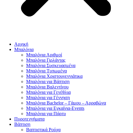
Αρχική
Μπαλόνια
Μπαλόνια Αριθμοί
Μπαλόνια Γιρλάντας
Μπαλόνια Συσκευασμένα
Μπαλόνια Τυπωμένα
Μπαλόνια Χριστουγεννιάτικα
Μπαλόνια για Βάπτιση
Μπαλόνια Βαλεντίνου
Μπαλόνια για Γενέθλια
Μπαλόνια για Γέννηση
Μπαλόνια Bachelor – Γάμου – Αρραβώνα
Μπαλόνια για Εγκαίνια-Events
Μπαλόνια για Πάρτυ
Πυροτεχνήματα
Βάπτιση
Βαπτιστικά Ρούχα