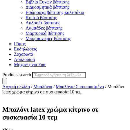
Βιβλία Ευχών βάπτισης
Διακοσμητικά βάπτισης
Εσώρουχα βάπτισης-καλτσάκια
Κουτιά βάπτισης
Λαδοσέτ βάπτισης
Λαμπάδες βάπτισης
Μαρτυρικά βάπτισης
Μπομπονιέρες βάπτισης
Γάμος
Εκδηλώσεις
Ζαχαρωτά
Λουλούδια
Μηχανές για Εφέ
Products search
Αρχική σελίδα
/
Μπαλόνια
/
Μπαλόνια Συσκευασμένα
/ Μπαλόνι
latex χρώμα κίτρινο σε συσκευασία 10 τεμ
Μπαλόνι latex χρώμα κίτρινο σε
συσκευασία 10 τεμ
SKU: