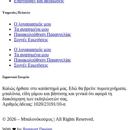
Επιστροφές και ακυρώσεις
Υπηρεσίες Πελατών
Ο λογαριασμός μου
Τα αγαπημένα μου
Παρακολούθηση Παραγγελίας
Συχνές Ερωτήσεις
Ο λογαριασμός μου
Τα αγαπημένα μου
Παρακολούθηση Παραγγελίας
Συχνές Ερωτήσεις
Σημαντικά Στοιχεία
Καλώς ήρθατε στο κατάστημά μας. Εδώ θα βρείτε πυροτεχνήματα,
μπαλόνια, είδη γάμου και βάπτισης και γενικά ότι αφορά τη
διακόσμηση των εκδηλώσεών σας.
Αριθμός άδειας: 1020/23191/10-α
© 2026 – Μπαλονόκοσμος | All Rights Reserved.
With ❤ by
Pampart Design