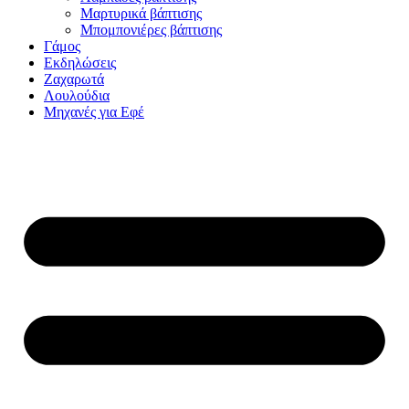
Μαρτυρικά βάπτισης
Μπομπονιέρες βάπτισης
Γάμος
Εκδηλώσεις
Ζαχαρωτά
Λουλούδια
Μηχανές για Εφέ