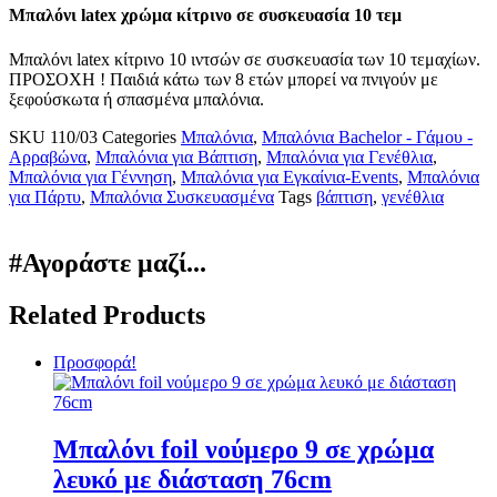
Μπαλόνι latex χρώμα κίτρινο σε συσκευασία 10 τεμ
Μπαλόνι latex κίτρινο 10 ιντσών σε συσκευασία των 10 τεμαχίων.
ΠΡΟΣΟΧΗ ! Παιδιά κάτω των 8 ετών μπορεί να πνιγούν με
ξεφούσκωτα ή σπασμένα μπαλόνια.
SKU
110/03
Categories
Μπαλόνια
,
Μπαλόνια Bachelor - Γάμου -
Αρραβώνα
,
Μπαλόνια για Βάπτιση
,
Μπαλόνια για Γενέθλια
,
Μπαλόνια για Γέννηση
,
Μπαλόνια για Εγκαίνια-Events
,
Μπαλόνια
για Πάρτυ
,
Μπαλόνια Συσκευασμένα
Tags
βάπτιση
,
γενέθλια
#Αγοράστε μαζί...
Related Products
Προσφορά!
Μπαλόνι foil νούμερο 9 σε χρώμα
λευκό με διάσταση 76cm