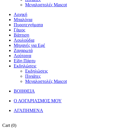
Μεγαλοστολές Mascot
Αρχική
Μπαλόνια
Πυροτεχνήματα
Γάμος
Βάπτιση
Λουλούδια
Μηχανές για Εφέ
Ζαχαρωτά
Λούτρινα
Είδη Πάρτυ
Εκδηλώσεις
Εκδηλώσεις
Πινιάτες
Μεγαλοστολές Mascot
ΒΟΗΘΕΙΑ
Ο ΛΟΓΑΡΙΑΣΜΟΣ ΜΟΥ
ΑΓΑΠΗΜΕΝΑ
Cart
(0)