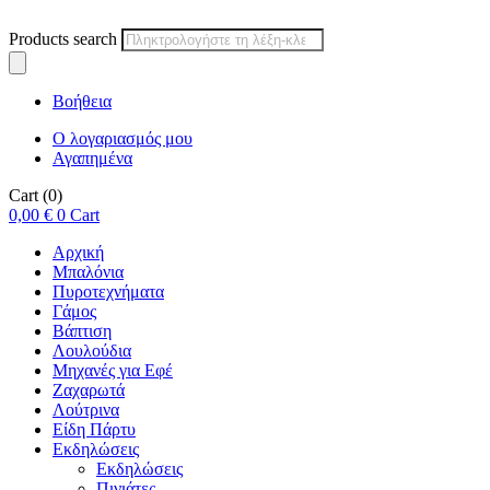
Products search
Βοήθεια
Ο λογαριασμός μου
Αγαπημένα
Cart
(0)
0,00
€
0
Cart
Αρχική
Μπαλόνια
Πυροτεχνήματα
Γάμος
Βάπτιση
Λουλούδια
Μηχανές για Εφέ
Ζαχαρωτά
Λούτρινα
Είδη Πάρτυ
Εκδηλώσεις
Εκδηλώσεις
Πινιάτες