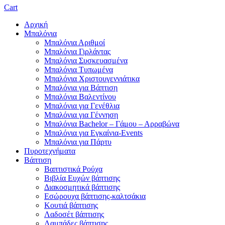
Cart
Αρχική
Μπαλόνια
Μπαλόνια Αριθμοί
Μπαλόνια Γιρλάντας
Μπαλόνια Συσκευασμένα
Μπαλόνια Τυπωμένα
Μπαλόνια Χριστουγεννιάτικα
Μπαλόνια για Βάπτιση
Μπαλόνια Βαλεντίνου
Μπαλόνια για Γενέθλια
Μπαλόνια για Γέννηση
Μπαλόνια Bachelor – Γάμου – Αρραβώνα
Μπαλόνια για Εγκαίνια-Events
Μπαλόνια για Πάρτυ
Πυροτεχνήματα
Βάπτιση
Βαπτιστικά Ρούχα
Βιβλία Ευχών βάπτισης
Διακοσμητικά βάπτισης
Εσώρουχα βάπτισης-καλτσάκια
Κουτιά βάπτισης
Λαδοσέτ βάπτισης
Λαμπάδες βάπτισης