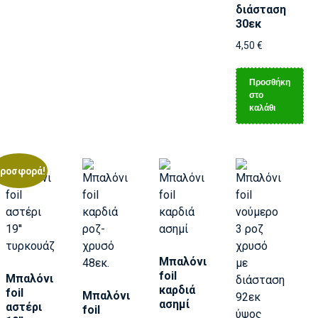
διάσταση
30εκ
4,50
€
Προσθήκη
στο
καλάθι
ροσφορά!
Μπαλόνι
foil
Μπαλόνι
καρδιά
foil
Μπαλόνι
ασημί
αστέρι
foil