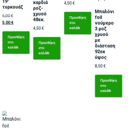
19”
καρδιά
4,50
€
τυρκουάζ
ροζ-
Μπαλόνι
χρυσό
6,00
€
foil
Προσθήκη
48εκ.
5,00
€
νούμερο
στο
καλάθι
4,50
€
3 ροζ
χρυσό
Προσθήκη
με
στο
Προσθήκη
διάσταση
καλάθι
στο
92εκ
καλάθι
ύψος
8,50
€
Προσθήκη
στο
καλάθι