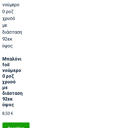
Μπαλόνι
foil
νούμερο
0 ροζ
χρυσό
με
διάσταση
92εκ
ύψος
8,50
€