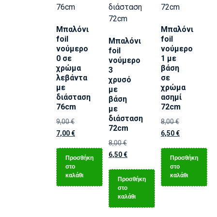
Μπαλόνι
Μπαλόνι
foil
foil
Μπαλόνι
νούμερο
νούμερο
foil
0 σε
1 με
νούμερο
χρώμα
βάση
3
λεβάντα
σε
χρυσό
με
χρώμα
με
διάσταση
ασημί
βάση
76cm
72cm
με
διάσταση
9,00
€
8,00
€
72cm
7,00
€
6,50
€
8,00
€
6,50
€
Προσθήκη
Προσθήκη
στο
στο
καλάθι
καλάθι
Προσθήκη
στο
καλάθι