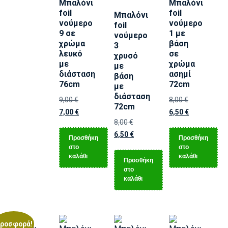
Μπαλόνι
Μπαλόνι
foil
foil
Μπαλόνι
νούμερο
νούμερο
foil
9 σε
1 με
νούμερο
χρώμα
βάση
3
λευκό
σε
χρυσό
με
χρώμα
με
διάσταση
ασημί
βάση
76cm
72cm
με
διάσταση
9,00
€
8,00
€
72cm
7,00
€
6,50
€
8,00
€
6,50
€
Προσθήκη
Προσθήκη
στο
στο
καλάθι
καλάθι
Προσθήκη
στο
καλάθι
ροσφορά!