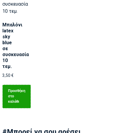
Μπαλόνι
latex
sky
blue
σε
συσκευασία
10
τεμ.
3,50
€
Προσθήκη
στο
καλάθι
#Μπορεί να σου αρέσει...