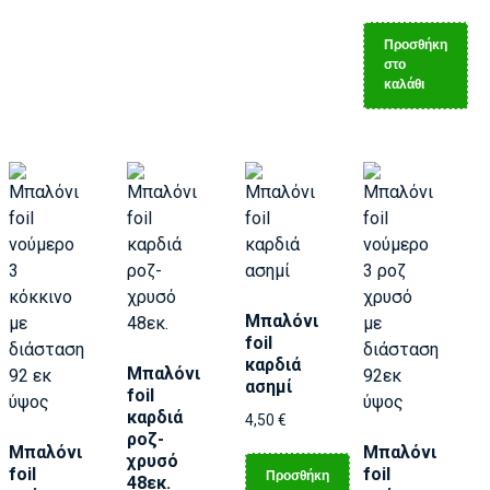
Προσθήκη
στο
καλάθι
Μπαλόνι
foil
καρδιά
Μπαλόνι
ασημί
foil
καρδιά
4,50
€
ροζ-
Μπαλόνι
Μπαλόνι
χρυσό
foil
foil
Προσθήκη
48εκ.