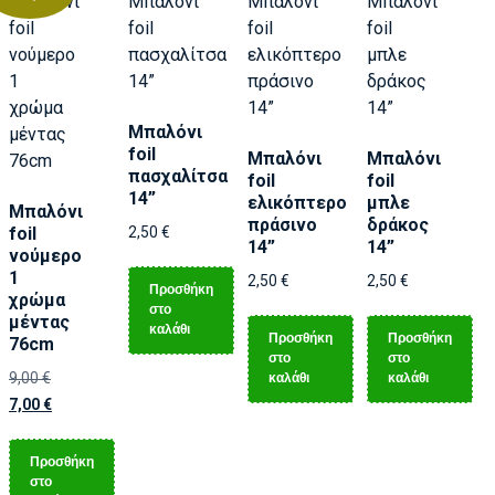
Μπαλόνι
foil
Μπαλόνι
Μπαλόνι
πασχαλίτσα
foil
foil
14”
ελικόπτερο
μπλε
Μπαλόνι
πράσινο
δράκος
foil
2,50
€
14”
14”
νούμερο
1
2,50
€
2,50
€
Προσθήκη
χρώμα
στο
μέντας
καλάθι
Προσθήκη
Προσθήκη
76cm
στο
στο
καλάθι
καλάθι
9,00
€
7,00
€
Προσθήκη
στο