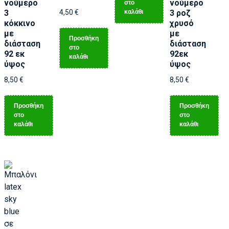
νούμερο
νούμερο
στο
καλάθι
3
4,50
€
3 ροζ
κόκκινο
χρυσό
με
με
Προσθήκη
διάσταση
διάσταση
στο
92 εκ
92εκ
καλάθι
ύψος
ύψος
8,50
€
8,50
€
Προσθήκη
Προσθήκη
στο
στο
καλάθι
καλάθι