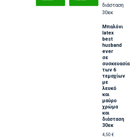
Μπαλόνι
latex
best
husband
ever
σε
συσκευασία
των 6
τεμαχίων
με
λευκό
και
μαύρο
χρώμα
και
διάσταση
30εκ
4,50
€