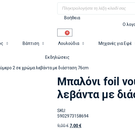
Βοήθεια
Ο λογ
0
ος
Βάπτιση
Λουλούδια
Μηχανές για Εφέ
Εκδηλώσεις
νούμερο 2 σε χρώμα λεβάντα με διάσταση 76cm
Μπαλόνι foil ν
λεβάντα με δι
SKU:
5902973158694
9,00
€
7,00
€