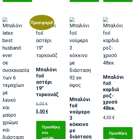
Προσφορά!
Μπαλόνι
foil
Μπαλόνι
αστέρι
foil
19”
καρδιά
τυρκουάζ
ροζ-
Μπαλόνι
χρυσό
6,00
€
foil
48εκ.
5,00
€
νούμερο
3
4,50
€
κόκκινο
Προσθήκη
με
στο
Προσθήκη
διάσταση
καλάθι