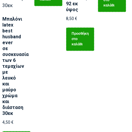
στο
92 εκ
καλάθι
ύψος
Μπαλόνι
8,50
€
latex
best
Προσθήκη
husband
στο
ever
καλάθι
σε
συσκευασία
των 6
τεμαχίων
με
λευκό
και
μαύρο
χρώμα
και
διάσταση
30εκ
4,50
€