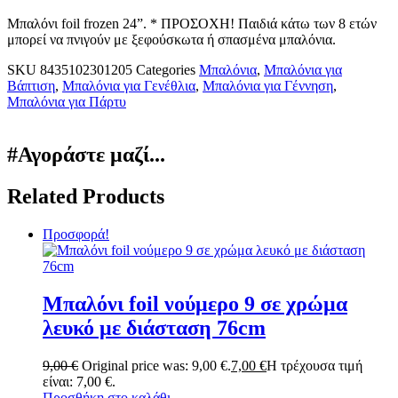
Μ
παλόνι foil frozen 24”. * ΠΡΟΣΟΧΗ! Παιδιά κάτω των 8 ετών
μπορεί να πνιγούν με ξεφούσκωτα ή σπασμένα μπαλόνια.
SKU
8435102301205
Categories
Μπαλόνια
,
Μπαλόνια για
Βάπτιση
,
Μπαλόνια για Γενέθλια
,
Μπαλόνια για Γέννηση
,
Μπαλόνια για Πάρτυ
#Αγοράστε μαζί...
Related Products
Προσφορά!
Μπαλόνι foil νούμερο 9 σε χρώμα
λευκό με διάσταση 76cm
9,00
€
Original price was: 9,00 €.
7,00
€
Η τρέχουσα τιμή
είναι: 7,00 €.
Προσθήκη στο καλάθι