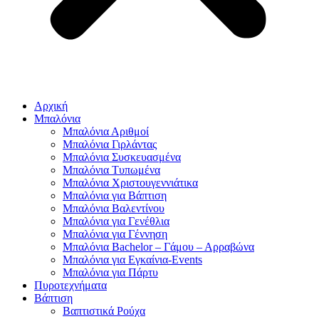
Αρχική
Μπαλόνια
Μπαλόνια Αριθμοί
Μπαλόνια Γιρλάντας
Μπαλόνια Συσκευασμένα
Μπαλόνια Τυπωμένα
Μπαλόνια Χριστουγεννιάτικα
Μπαλόνια για Βάπτιση
Μπαλόνια Βαλεντίνου
Μπαλόνια για Γενέθλια
Μπαλόνια για Γέννηση
Μπαλόνια Bachelor – Γάμου – Αρραβώνα
Μπαλόνια για Εγκαίνια-Events
Μπαλόνια για Πάρτυ
Πυροτεχνήματα
Βάπτιση
Βαπτιστικά Ρούχα