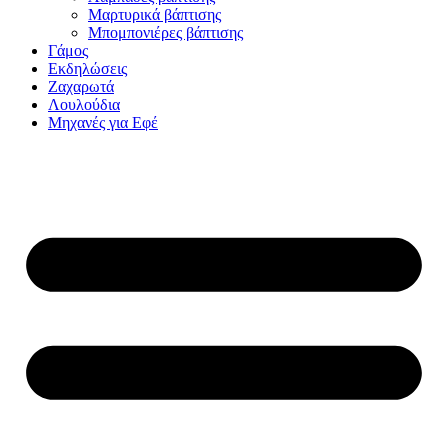
Μαρτυρικά βάπτισης
Μπομπονιέρες βάπτισης
Γάμος
Εκδηλώσεις
Ζαχαρωτά
Λουλούδια
Μηχανές για Εφέ