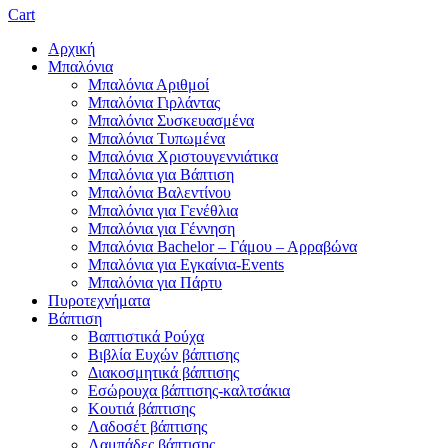
Cart
Αρχική
Μπαλόνια
Μπαλόνια Αριθμοί
Μπαλόνια Γιρλάντας
Μπαλόνια Συσκευασμένα
Μπαλόνια Τυπωμένα
Μπαλόνια Χριστουγεννιάτικα
Μπαλόνια για Βάπτιση
Μπαλόνια Βαλεντίνου
Μπαλόνια για Γενέθλια
Μπαλόνια για Γέννηση
Μπαλόνια Bachelor – Γάμου – Αρραβώνα
Μπαλόνια για Εγκαίνια-Events
Μπαλόνια για Πάρτυ
Πυροτεχνήματα
Βάπτιση
Βαπτιστικά Ρούχα
Βιβλία Ευχών βάπτισης
Διακοσμητικά βάπτισης
Εσώρουχα βάπτισης-καλτσάκια
Κουτιά βάπτισης
Λαδοσέτ βάπτισης
Λαμπάδες βάπτισης