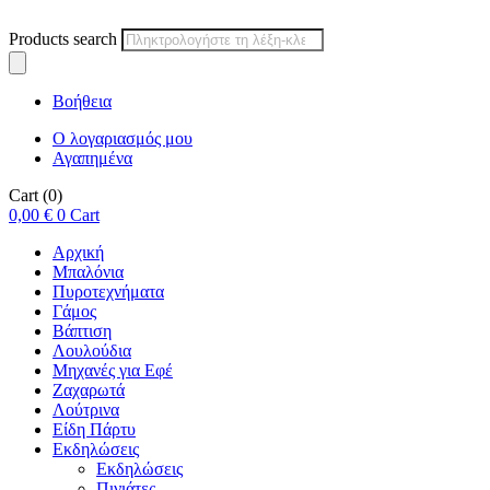
Products search
Βοήθεια
Ο λογαριασμός μου
Αγαπημένα
Cart
(0)
0,00
€
0
Cart
Αρχική
Μπαλόνια
Πυροτεχνήματα
Γάμος
Βάπτιση
Λουλούδια
Μηχανές για Εφέ
Ζαχαρωτά
Λούτρινα
Είδη Πάρτυ
Εκδηλώσεις
Εκδηλώσεις
Πινιάτες