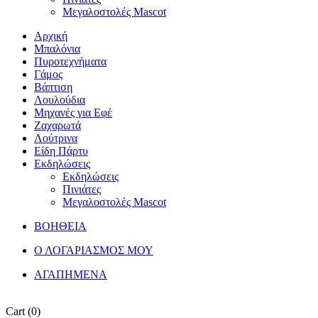
Μεγαλοστολές Mascot
Αρχική
Μπαλόνια
Πυροτεχνήματα
Γάμος
Βάπτιση
Λουλούδια
Μηχανές για Εφέ
Ζαχαρωτά
Λούτρινα
Είδη Πάρτυ
Εκδηλώσεις
Εκδηλώσεις
Πινιάτες
Μεγαλοστολές Mascot
ΒΟΗΘΕΙΑ
Ο ΛΟΓΑΡΙΑΣΜΟΣ ΜΟΥ
ΑΓΑΠΗΜΕΝΑ
Cart
(0)