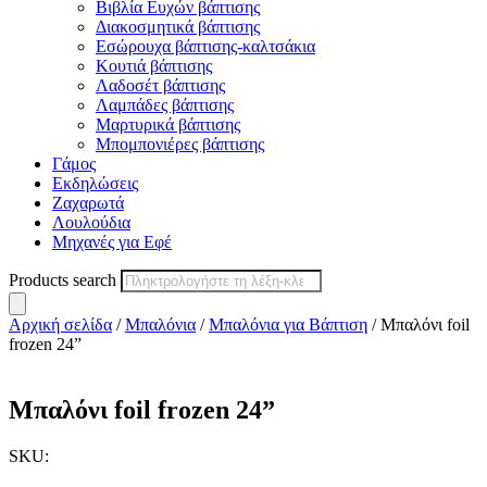
Βιβλία Ευχών βάπτισης
Διακοσμητικά βάπτισης
Εσώρουχα βάπτισης-καλτσάκια
Κουτιά βάπτισης
Λαδοσέτ βάπτισης
Λαμπάδες βάπτισης
Μαρτυρικά βάπτισης
Μπομπονιέρες βάπτισης
Γάμος
Εκδηλώσεις
Ζαχαρωτά
Λουλούδια
Μηχανές για Εφέ
Products search
Αρχική σελίδα
/
Μπαλόνια
/
Μπαλόνια για Βάπτιση
/ Μπαλόνι foil
frozen 24”
Μπαλόνι foil frozen 24”
SKU: