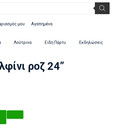
αριασμός μου
Αγαπημένα
ά
Λούτρινα
Είδη Πάρτυ
Εκδηλώσεις
λφίνι ροζ 24”