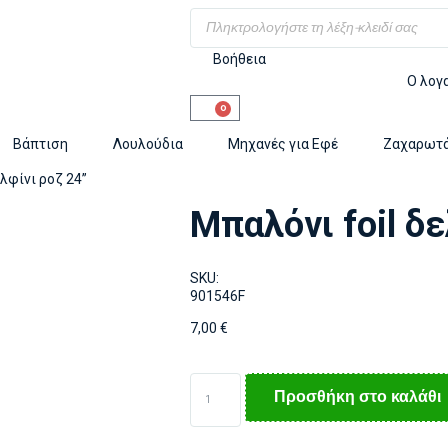
Βοήθεια
Ο λογ
0
Βάπτιση
Λουλούδια
Μηχανές για Εφέ
Ζαχαρωτ
ελφίνι ροζ 24”
Μπαλόνι foil δε
SKU:
901546F
7,00
€
Προσθήκη στο καλάθι