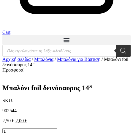
Cart
Products
search
Αρχική σελίδα
/
Μπαλόνια
/
Μπαλόνια για Βάπτιση
/ Μπαλόνι foil
δεινόσαυρος 14”
Προσφορά!
Μπαλόνι foil δεινόσαυρος 14”
SKU:
902544
2,50
€
Original
2,00
€
Η
price
τρέχουσα
Μπαλόνι
was:
τιμή