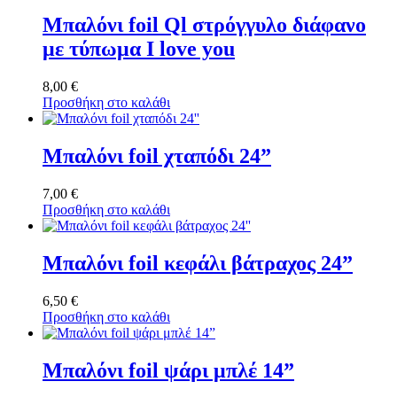
9,00 €.
είναι:
7,00 €.
Μπαλόνι foil Ql στρόγγυλο διάφανο
με τύπωμα I love you
8,00
€
Προσθήκη στο καλάθι
Μπαλόνι foil χταπόδι 24”
7,00
€
Προσθήκη στο καλάθι
Μπαλόνι foil κεφάλι βάτραχος 24”
6,50
€
Προσθήκη στο καλάθι
Μπαλόνι foil ψάρι μπλέ 14”