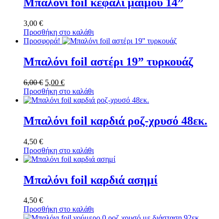
Μπαλόνι foil κεφάλι μαϊμού 14”
3,00
€
Προσθήκη στο καλάθι
Προσφορά!
Μπαλόνι foil αστέρι 19” τυρκουάζ
6,00
€
Original
5,00
€
Η
Προσθήκη στο καλάθι
price
τρέχουσα
was:
τιμή
6,00 €.
είναι:
5,00 €.
Μπαλόνι foil καρδιά ροζ-χρυσό 48εκ.
4,50
€
Προσθήκη στο καλάθι
Μπαλόνι foil καρδιά ασημί
4,50
€
Προσθήκη στο καλάθι