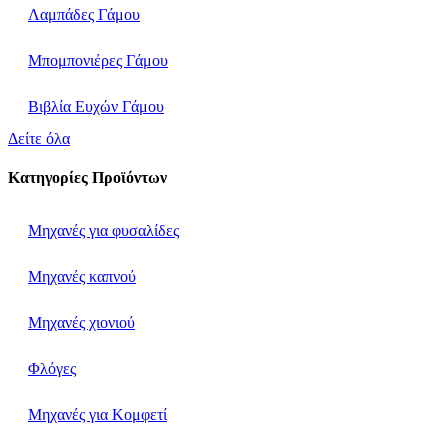
Λαμπάδες Γάμου
Μπομπονιέρες Γάμου
Βιβλία Ευχών Γάμου
Δείτε όλα
Κατηγορίες Προϊόντων
Μηχανές για φυσαλίδες
Μηχανές καπνού
Μηχανές χιονιού
Φλόγες
Μηχανές για Κομφετί