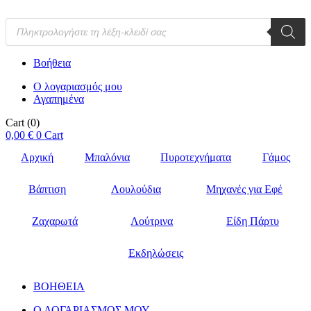
Products
search
Βοήθεια
Ο λογαριασμός μου
Αγαπημένα
Cart
(0)
0,00
€
0
Cart
Αρχική
Μπαλόνια
Πυροτεχνήματα
Γάμος
Βάπτιση
Λουλούδια
Μηχανές για Εφέ
Ζαχαρωτά
Λούτρινα
Είδη Πάρτυ
Εκδηλώσεις
ΒΟΗΘΕΙΑ
Ο ΛΟΓΑΡΙΑΣΜΟΣ ΜΟΥ