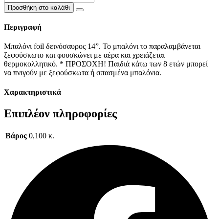
foil
2,50 €.
είναι:
Προσθήκη στο καλάθι
δεινόσαυρος
2,00 €.
14”
Περιγραφή
ποσότητα
Μπαλόνι foil δεινόσαυρος 14”. Το μπαλόνι το παραλαμβάνεται
ξεφούσκωτο και φουσκώνει με αέρα και χρειάζεται
θερμοκολλητικό. * ΠΡΟΣΟΧΗ! Παιδιά κάτω των 8 ετών μπορεί
να πνιγούν με ξεφούσκωτα ή σπασμένα μπαλόνια.
Χαρακτηριστικά
Επιπλέον πληροφορίες
Βάρος
0,100 κ.