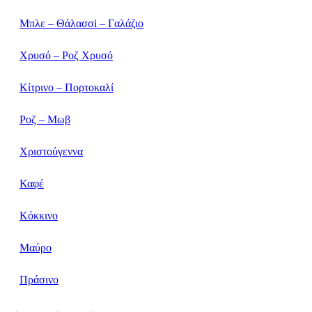
Μπλε – Θάλασσi – Γαλάζιο
Χρυσό – Ροζ Χρυσό
Κίτρινο – Πορτοκαλί
Ροζ – Μωβ
Χριστούγεννα
Καφέ
Κόκκινο
Μαύρο
Πράσινο