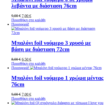
λεβάντα με διάσταση 76cm
9,00
€
Original
7,00
€
Η
Προσθήκη στο καλάθι
price
τρέχουσα
Προσφορά!
was:
τιμή
9,00 €.
είναι:
7,00 €.
Μπαλόνι foil νούμερο 3 χρυσό με
βάση με διάσταση 72cm
8,00
€
Original
6,50
€
Η
Προσθήκη στο καλάθι
price
τρέχουσα
Προσφορά!
was:
τιμή
8,00 €.
είναι:
6,50 €.
Μπαλόνι foil νούμερο 1 χρώμα μέντας
76cm
9,00
€
Original
7,00
€
Η
Προσθήκη στο καλάθι
price
τρέχουσα
was:
τιμή