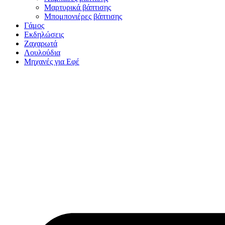
Μαρτυρικά βάπτισης
Μπομπονιέρες βάπτισης
Γάμος
Εκδηλώσεις
Ζαχαρωτά
Λουλούδια
Μηχανές για Εφέ