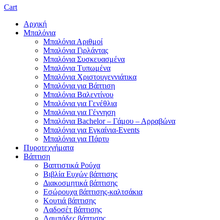
Cart
Αρχική
Μπαλόνια
Μπαλόνια Αριθμοί
Μπαλόνια Γιρλάντας
Μπαλόνια Συσκευασμένα
Μπαλόνια Τυπωμένα
Μπαλόνια Χριστουγεννιάτικα
Μπαλόνια για Βάπτιση
Μπαλόνια Βαλεντίνου
Μπαλόνια για Γενέθλια
Μπαλόνια για Γέννηση
Μπαλόνια Bachelor – Γάμου – Αρραβώνα
Μπαλόνια για Εγκαίνια-Events
Μπαλόνια για Πάρτυ
Πυροτεχνήματα
Βάπτιση
Βαπτιστικά Ρούχα
Βιβλία Ευχών βάπτισης
Διακοσμητικά βάπτισης
Εσώρουχα βάπτισης-καλτσάκια
Κουτιά βάπτισης
Λαδοσέτ βάπτισης
Λαμπάδες βάπτισης