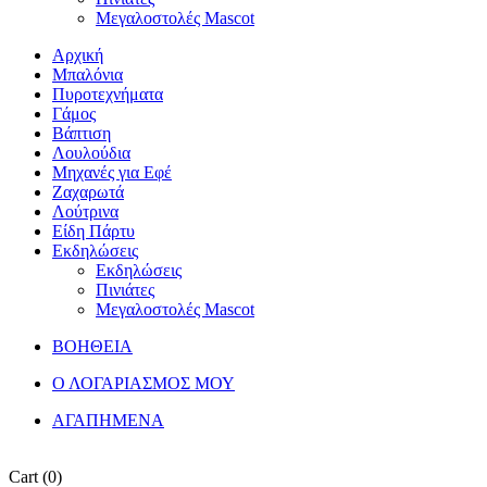
Μεγαλοστολές Mascot
Αρχική
Μπαλόνια
Πυροτεχνήματα
Γάμος
Βάπτιση
Λουλούδια
Μηχανές για Εφέ
Ζαχαρωτά
Λούτρινα
Είδη Πάρτυ
Εκδηλώσεις
Εκδηλώσεις
Πινιάτες
Μεγαλοστολές Mascot
ΒΟΗΘΕΙΑ
Ο ΛΟΓΑΡΙΑΣΜΟΣ ΜΟΥ
ΑΓΑΠΗΜΕΝΑ
Cart
(0)