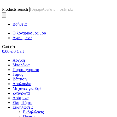
Products search
Βοήθεια
Ο λογαριασμός μου
Αγαπημένα
Cart
(0)
0,00
€
0
Cart
Αρχική
Μπαλόνια
Πυροτεχνήματα
Γάμος
Βάπτιση
Λουλούδια
Μηχανές για Εφέ
Ζαχαρωτά
Λούτρινα
Είδη Πάρτυ
Εκδηλώσεις
Εκδηλώσεις
Πινιάτες