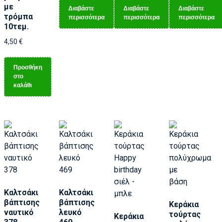
με
Διαβάστε
Διαβάστε
Διαβάστε
τρόμπα
περισσότερα
περισσότερα
περισσότερα
10τεμ.
4,50
€
Προσθήκη
στο
καλάθι
Καλτσάκι
Καλτσάκι
βάπτισης
βάπτισης
Κεράκια
ναυτικό
λευκό
τούρτας
Κεράκια