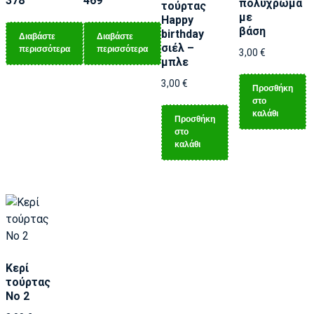
378
469
πολύχρωμα
τούρτας
με
Happy
βάση
birthday
Διαβάστε
Διαβάστε
σιέλ –
περισσότερα
περισσότερα
3,00
€
μπλε
3,00
€
Προσθήκη
στο
καλάθι
Προσθήκη
στο
καλάθι
Κερί
τούρτας
Νο 2