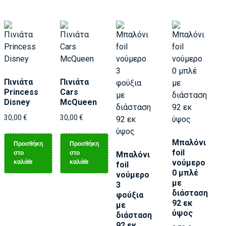
Πινιάτα
Πινιάτα
Princess
Cars
Disney
McQueen
30,00
€
30,00
€
Μπαλόνι
Προσθήκη
Προσθήκη
foil
στο
στο
Μπαλόνι
καλάθι
καλάθι
νούμερο
foil
0 μπλέ
νούμερο
με
3
διάσταση
φούξια
92 εκ
με
ύψος
διάσταση
92 εκ