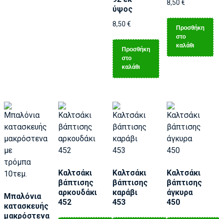
8,50
€
ύψος
8,50
€
Προσθήκη
στο
καλάθι
Προσθήκη
στο
καλάθι
Καλτσάκι
Καλτσάκι
Καλτσάκι
βάπτισης
βάπτισης
βάπτισης
αρκουδάκι
καράβι
άγκυρα
Μπαλόνια
452
453
450
κατασκευής
μακρόστενα