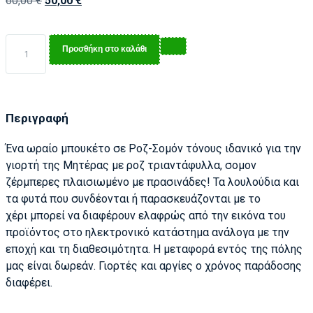
60,00
€
50,00
€
Προσθήκη στο καλάθι
Περιγραφή
Ένα ωραίο μπουκέτο σε Ροζ-Σομόν τόνους ιδανικό για την
γιορτή της Μητέρας με ροζ τριαντάφυλλα, σομον
ζέρμπερες πλαισιωμένο με πρασινάδες!
Τα λουλούδια
και
τα φυτά
που συνδέονται
ή
παρασκευάζονται με
το
χέρι
μπορεί να διαφέρουν
ελαφρώς
από την εικόνα
του
προϊόντος
στο
ηλεκτρονικό κατάστημα
ανάλογα με την
εποχή
και τη διαθεσιμότητα
. Η μεταφορά εντός της πόλης
μας είναι δωρεάν. Γιορτές και αργίες ο χρόνος παράδοσης
διαφέρει.