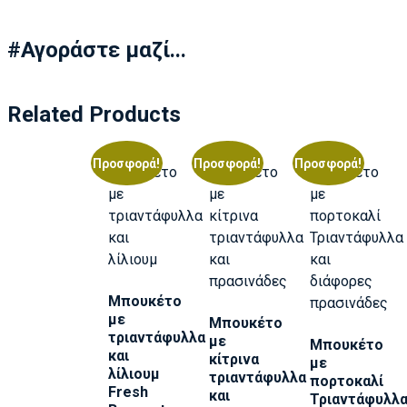
#Αγοράστε μαζί...
Related Products
Προσφορά!
Προσφορά!
Προσφορά!
Μπουκέτο
με
Μπουκέτο
τριαντάφυλλα
με
Μπουκέτο
και
κίτρινα
με
λίλιουμ
τριαντάφυλλα
πορτοκαλί
Fresh
και
Τριαντάφυλλ