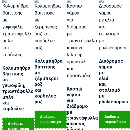
Κολυμπήθρα
Διάδρομος
βάπτισης
γάμου
Κολυμπήθρα
με
με
βάπτισης
ζέρμπερες
ελιά
με
ροζ
και
γυψοφίλη,
Κασπώ
και
στολισμό
τριαντάφυλλο
γάμου
κορδέλες
με
μπλε
για
ροζ
phalaenopsis
και
διάδρομο
κορδέλες.
με
Διαβάστε
Διαβάστε
τριαντάφυλλα
περισσότερα
περισσότερα
Διαβάστε
κόκκινα,
περισσότερα
λίλιουμ