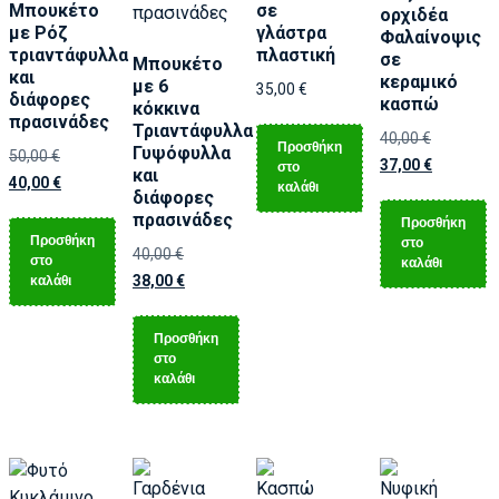
Μπουκέτο
σε
ορχιδέα
με Ρόζ
γλάστρα
Φαλαίνοψις
τριαντάφυλλα
πλαστική
σε
Μπουκέτο
και
κεραμικό
με 6
35,00
€
διάφορες
κασπώ
κόκκινα
πρασινάδες
Τριαντάφυλλα
40,00
€
Προσθήκη
Γυψόφυλλα
50,00
€
37,00
€
στο
και
40,00
€
καλάθι
διάφορες
πρασινάδες
Προσθήκη
Προσθήκη
στο
40,00
€
στο
καλάθι
καλάθι
38,00
€
Προσθήκη
στο
καλάθι