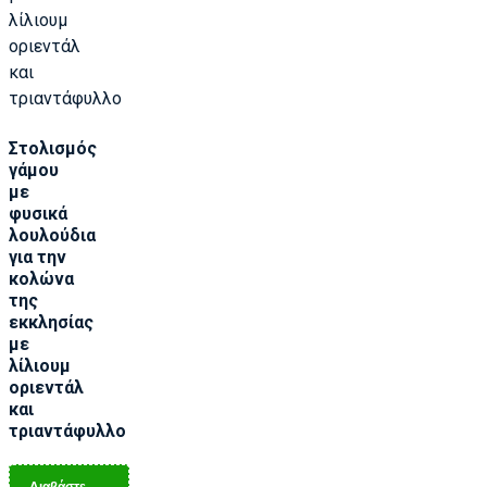
Στολισμός
γάμου
με
φυσικά
λουλούδια
για την
κολώνα
της
εκκλησίας
με
λίλιουμ
οριεντάλ
και
τριαντάφυλλο