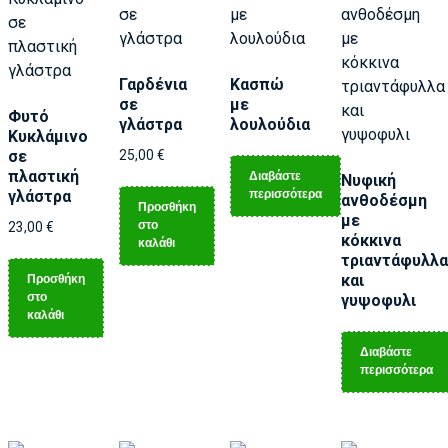
Γαρδένια
Κασπώ
σε
με
Φυτό
γλάστρα
λουλούδια
Κυκλάμινο
σε
25,00
€
πλαστική
Διαβάστε
Νυφική
περισσότερα
γλάστρα
ανθοδέσμη
Προσθήκη
με
στο
23,00
€
κόκκινα
καλάθι
τριαντάφυλλα
Προσθήκη
και
στο
γυψοφυλι
καλάθι
Διαβάστε
περισσότερα