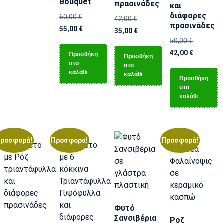
Bouquet
πρασινάδες
και
διάφορες
60,00
€
42,00
€
πρασινάδες
55,00
€
35,00
€
50,00
€
42,00
€
Προσθήκη
Προσθήκη
στο
στο
καλάθι
καλάθι
Προσθήκη
στο
καλάθι
ροσφορά!
Προσφορά!
Προσφορά!
Φυτό
Σανσιβέρια
Ροζ