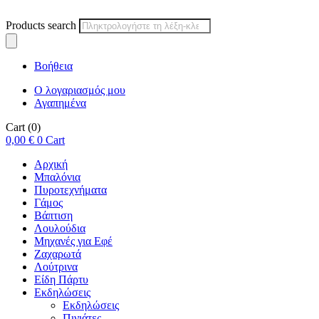
Products search
Βοήθεια
Ο λογαριασμός μου
Αγαπημένα
Cart
(0)
0,00
€
0
Cart
Αρχική
Μπαλόνια
Πυροτεχνήματα
Γάμος
Βάπτιση
Λουλούδια
Μηχανές για Εφέ
Ζαχαρωτά
Λούτρινα
Είδη Πάρτυ
Εκδηλώσεις
Εκδηλώσεις
Πινιάτες