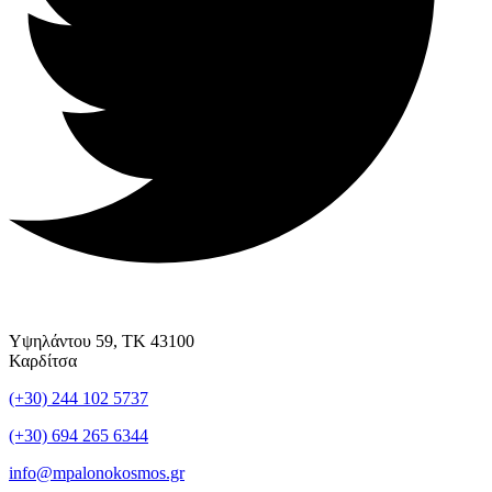
Υψηλάντου 59, ΤΚ 43100
Καρδίτσα
(+30) 244 102 5737
(+30) 694 265 6344
info@mpalonokosmos.gr