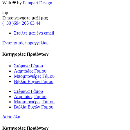
With ❤ by
Pampart Design
top
Επικοινωνήστε μαζί μας
(+30 )694 265 63 44
Στείλτε μας ένα email
Εντοπισμός παραγγελίας
Κατηγορίες Προϊόντων
Στέφανα Γάμου
Λαμπάδες Γάμου
Μπομπονιέρες Γάμου
Βιβλία Ευχών Γάμου
Στέφανα Γάμου
Λαμπάδες Γάμου
Μπομπονιέρες Γάμου
Βιβλία Ευχών Γάμου
Δείτε όλα
Κατηγορίες Προϊόντων