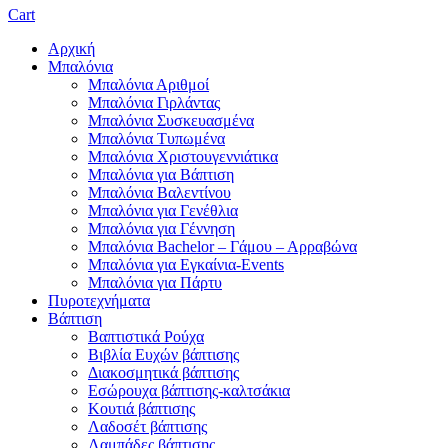
Cart
Αρχική
Μπαλόνια
Μπαλόνια Αριθμοί
Μπαλόνια Γιρλάντας
Μπαλόνια Συσκευασμένα
Μπαλόνια Τυπωμένα
Μπαλόνια Χριστουγεννιάτικα
Μπαλόνια για Βάπτιση
Μπαλόνια Βαλεντίνου
Μπαλόνια για Γενέθλια
Μπαλόνια για Γέννηση
Μπαλόνια Bachelor – Γάμου – Αρραβώνα
Μπαλόνια για Εγκαίνια-Events
Μπαλόνια για Πάρτυ
Πυροτεχνήματα
Βάπτιση
Βαπτιστικά Ρούχα
Βιβλία Ευχών βάπτισης
Διακοσμητικά βάπτισης
Εσώρουχα βάπτισης-καλτσάκια
Κουτιά βάπτισης
Λαδοσέτ βάπτισης
Λαμπάδες βάπτισης