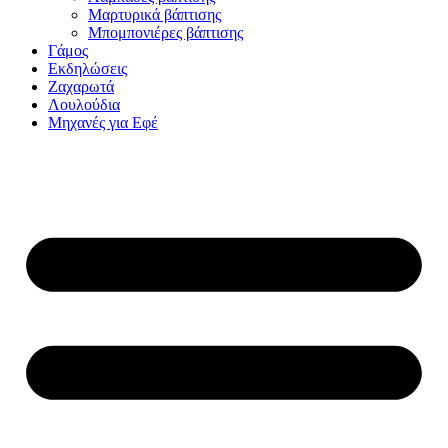
Μαρτυρικά βάπτισης
Μπομπονιέρες βάπτισης
Γάμος
Εκδηλώσεις
Ζαχαρωτά
Λουλούδια
Μηχανές για Εφέ