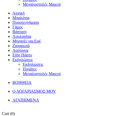
Μεγαλοστολές Mascot
Αρχική
Μπαλόνια
Πυροτεχνήματα
Γάμος
Βάπτιση
Λουλούδια
Μηχανές για Εφέ
Ζαχαρωτά
Λούτρινα
Είδη Πάρτυ
Εκδηλώσεις
Εκδηλώσεις
Πινιάτες
Μεγαλοστολές Mascot
ΒΟΗΘΕΙΑ
Ο ΛΟΓΑΡΙΑΣΜΟΣ ΜΟΥ
ΑΓΑΠΗΜΕΝΑ
Cart
(0)