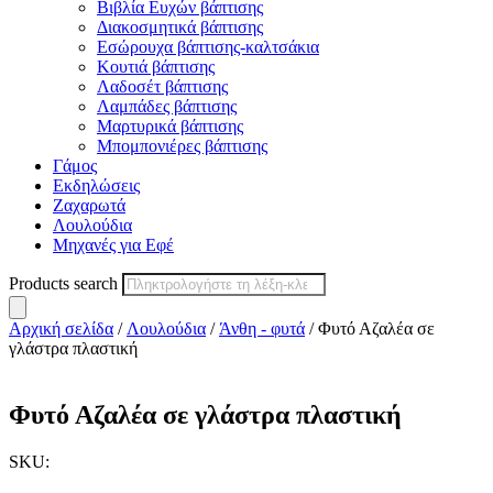
Βιβλία Ευχών βάπτισης
Διακοσμητικά βάπτισης
Εσώρουχα βάπτισης-καλτσάκια
Κουτιά βάπτισης
Λαδοσέτ βάπτισης
Λαμπάδες βάπτισης
Μαρτυρικά βάπτισης
Μπομπονιέρες βάπτισης
Γάμος
Εκδηλώσεις
Ζαχαρωτά
Λουλούδια
Μηχανές για Εφέ
Products search
Αρχική σελίδα
/
Λουλούδια
/
Άνθη - φυτά
/ Φυτό Αζαλέα σε
γλάστρα πλαστική
Φυτό Αζαλέα σε γλάστρα πλαστική
SKU: