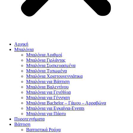
Αρχική
Μπαλόνια
Μπαλόνια Αριθμοί
Μπαλόνια Γιρλάντας
Μπαλόνια Συσκευασμένα
Μπαλόνια Τυπωμένα
Μπαλόνια Χριστουγεννιάτικα
Μπαλόνια για Βάπτιση
Μπαλόνια Βαλεντίνου
Μπαλόνια για Γενέθλια
Μπαλόνια για Γέννηση
Μπαλόνια Bachelor – Γάμου – Αρραβώνα
Μπαλόνια για Εγκαίνια-Events
Μπαλόνια για Πάρτυ
Πυροτεχνήματα
Βάπτιση
Βαπτιστικά Ρούχα