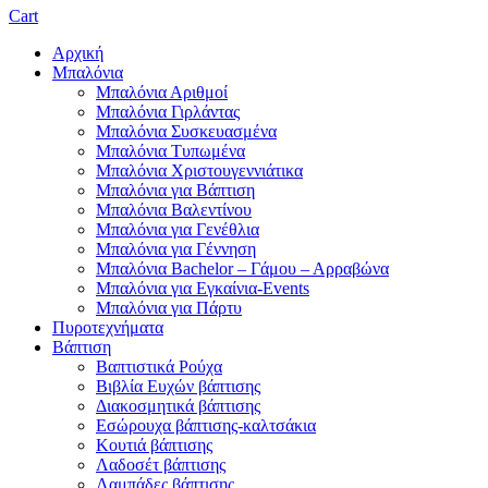
Cart
Αρχική
Μπαλόνια
Μπαλόνια Αριθμοί
Μπαλόνια Γιρλάντας
Μπαλόνια Συσκευασμένα
Μπαλόνια Τυπωμένα
Μπαλόνια Χριστουγεννιάτικα
Μπαλόνια για Βάπτιση
Μπαλόνια Βαλεντίνου
Μπαλόνια για Γενέθλια
Μπαλόνια για Γέννηση
Μπαλόνια Bachelor – Γάμου – Αρραβώνα
Μπαλόνια για Εγκαίνια-Events
Μπαλόνια για Πάρτυ
Πυροτεχνήματα
Βάπτιση
Βαπτιστικά Ρούχα
Βιβλία Ευχών βάπτισης
Διακοσμητικά βάπτισης
Εσώρουχα βάπτισης-καλτσάκια
Κουτιά βάπτισης
Λαδοσέτ βάπτισης
Λαμπάδες βάπτισης