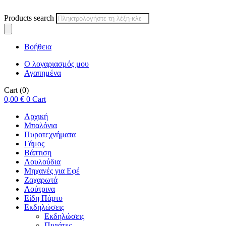
Products search
Βοήθεια
Ο λογαριασμός μου
Αγαπημένα
Cart
(0)
0,00
€
0
Cart
Αρχική
Μπαλόνια
Πυροτεχνήματα
Γάμος
Βάπτιση
Λουλούδια
Μηχανές για Εφέ
Ζαχαρωτά
Λούτρινα
Είδη Πάρτυ
Εκδηλώσεις
Εκδηλώσεις
Πινιάτες