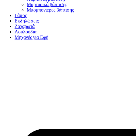
Μαρτυρικά βάπτισης
Μπομπονιέρες βάπτισης
Γάμος
Εκδηλώσεις
Ζαχαρωτά
Λουλούδια
Μηχανές για Εφέ