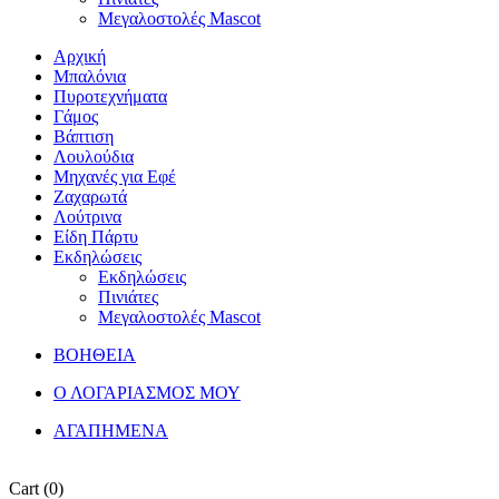
Μεγαλοστολές Mascot
Αρχική
Μπαλόνια
Πυροτεχνήματα
Γάμος
Βάπτιση
Λουλούδια
Μηχανές για Εφέ
Ζαχαρωτά
Λούτρινα
Είδη Πάρτυ
Εκδηλώσεις
Εκδηλώσεις
Πινιάτες
Μεγαλοστολές Mascot
ΒΟΗΘΕΙΑ
Ο ΛΟΓΑΡΙΑΣΜΟΣ ΜΟΥ
ΑΓΑΠΗΜΕΝΑ
Cart
(0)