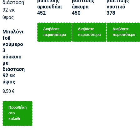
βάπτισης
βάπτισης
βάπτισης
αρκουδάκι
άγκυρα
ναυτικό
452
450
378
Διαβάστε
Διαβάστε
Διαβάστε
Μπαλόνι
περισσότερα
περισσότερα
περισσότερα
foil
νούμερο
3
κόκκινο
με
διάσταση
92 εκ
ύψος
8,50
€
Προσθήκη
στο
καλάθι