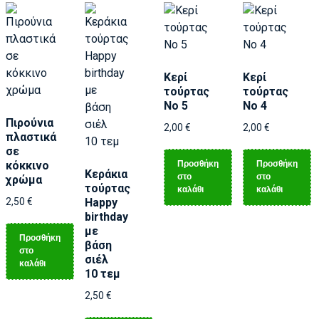
Κερί
Κερί
τούρτας
τούρτας
Νο 5
Νο 4
Πιρούνια
2,00
€
2,00
€
πλαστικά
σε
Προσθήκη
Προσθήκη
κόκκινο
Κεράκια
στο
στο
χρώμα
τούρτας
καλάθι
καλάθι
2,50
€
Happy
birthday
με
Προσθήκη
βάση
στο
σιέλ
καλάθι
10 τεμ
2,50
€