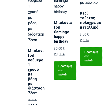
Κερί
τούρτας
Μπαλόνια
πολύχρωμο
foil
μεταλλικό
flamingo
3,50
€
happy
2,50
€
birthday
30,00
€
Μπαλόνι
Προσθήκη
23,00
€
foil
στο
νούμερο
καλάθι
1
Προσθήκη
χρυσό
στο
με
καλάθι
βάση
με
διάσταση
72cm
8,00
€