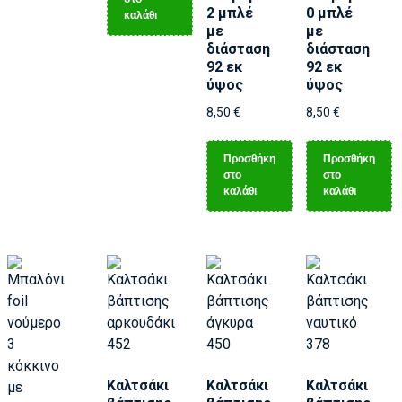
2 μπλέ
0 μπλέ
καλάθι
με
με
διάσταση
διάσταση
92 εκ
92 εκ
ύψος
ύψος
8,50
€
8,50
€
Προσθήκη
Προσθήκη
στο
στο
καλάθι
καλάθι
Καλτσάκι
Καλτσάκι
Καλτσάκι