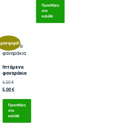
Προσθήκη
στο
καλάθι
ροσφορά!
Ιπτάμενα
φαναράκια
6,50
€
5,00
€
Προσθήκη
στο
καλάθι