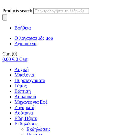
Products search
Βοήθεια
Ο λογαριασμός μου
Αγαπημένα
Cart
(0)
0,00
€
0
Cart
Αρχική
Μπαλόνια
Πυροτεχνήματα
Γάμος
Βάπτιση
Λουλούδια
Μηχανές για Εφέ
Ζαχαρωτά
Λούτρινα
Είδη Πάρτυ
Εκδηλώσεις
Εκδηλώσεις
Πινιάτες