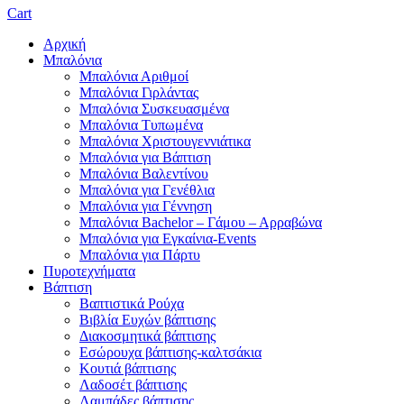
Cart
Αρχική
Μπαλόνια
Μπαλόνια Αριθμοί
Μπαλόνια Γιρλάντας
Μπαλόνια Συσκευασμένα
Μπαλόνια Τυπωμένα
Μπαλόνια Χριστουγεννιάτικα
Μπαλόνια για Βάπτιση
Μπαλόνια Βαλεντίνου
Μπαλόνια για Γενέθλια
Μπαλόνια για Γέννηση
Μπαλόνια Bachelor – Γάμου – Αρραβώνα
Μπαλόνια για Εγκαίνια-Events
Μπαλόνια για Πάρτυ
Πυροτεχνήματα
Βάπτιση
Βαπτιστικά Ρούχα
Βιβλία Ευχών βάπτισης
Διακοσμητικά βάπτισης
Εσώρουχα βάπτισης-καλτσάκια
Κουτιά βάπτισης
Λαδοσέτ βάπτισης
Λαμπάδες βάπτισης