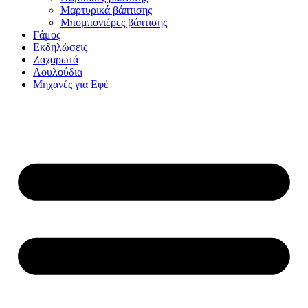
Μαρτυρικά βάπτισης
Μπομπονιέρες βάπτισης
Γάμος
Εκδηλώσεις
Ζαχαρωτά
Λουλούδια
Μηχανές για Εφέ