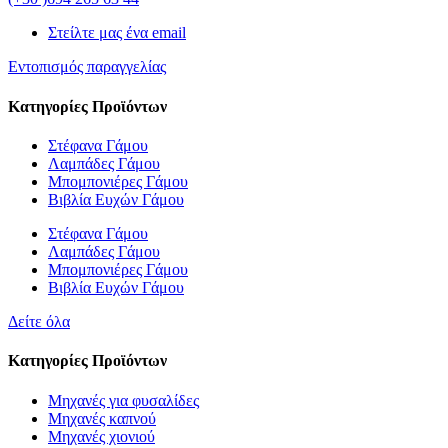
Στείλτε μας ένα email
Εντοπισμός παραγγελίας
Κατηγορίες Προϊόντων
Στέφανα Γάμου
Λαμπάδες Γάμου
Μπομπονιέρες Γάμου
Βιβλία Ευχών Γάμου
Στέφανα Γάμου
Λαμπάδες Γάμου
Μπομπονιέρες Γάμου
Βιβλία Ευχών Γάμου
Δείτε όλα
Κατηγορίες Προϊόντων
Μηχανές για φυσαλίδες
Μηχανές καπνού
Μηχανές χιονιού