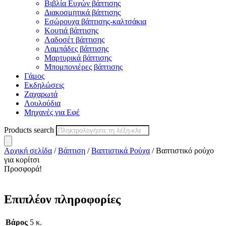
Βιβλία Ευχών βάπτισης
Διακοσμητικά βάπτισης
Εσώρουχα βάπτισης-καλτσάκια
Κουτιά βάπτισης
Λαδοσέτ βάπτισης
Λαμπάδες βάπτισης
Μαρτυρικά βάπτισης
Μπομπονιέρες βάπτισης
Γάμος
Εκδηλώσεις
Ζαχαρωτά
Λουλούδια
Μηχανές για Εφέ
Products search
Αρχική σελίδα
/
Βάπτιση
/
Βαπτιστικά Ρούχα
/ Βαπτιστικό ρούχο
για κορίτσι
Προσφορά!
Επιπλέον πληροφορίες
Βάρος
5 κ.