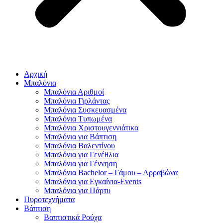
Αρχική
Μπαλόνια
Μπαλόνια Αριθμοί
Μπαλόνια Γιρλάντας
Μπαλόνια Συσκευασμένα
Μπαλόνια Τυπωμένα
Μπαλόνια Χριστουγεννιάτικα
Μπαλόνια για Βάπτιση
Μπαλόνια Βαλεντίνου
Μπαλόνια για Γενέθλια
Μπαλόνια για Γέννηση
Μπαλόνια Bachelor – Γάμου – Αρραβώνα
Μπαλόνια για Εγκαίνια-Events
Μπαλόνια για Πάρτυ
Πυροτεχνήματα
Βάπτιση
Βαπτιστικά Ρούχα