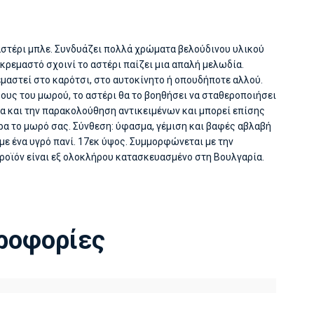
 αστέρι μπλε. Συνδυάζει πολλά χρώματα βελούδινου υλικού
κρεμαστό σχοινί το αστέρι παίζει μια απαλή μελωδία.
ρεμαστεί στο καρότσι, στο αυτοκίνητο ή οπουδήποτε αλλού.
ους του μωρού, το αστέρι θα το βοηθήσει να σταθεροποιήσει
μα και την παρακολούθηση αντικειμένων και μπορεί επίσης
ρα το μωρό σας. Σύνθεση: ύφασμα, γέμιση και βαφές αβλαβή
 με ένα υγρό πανί. 17εκ ύψος. Συμμορφώνεται με την
ροϊόν είναι εξ ολοκλήρου κατασκευασμένο στη Βουλγαρία.
ροφορίες