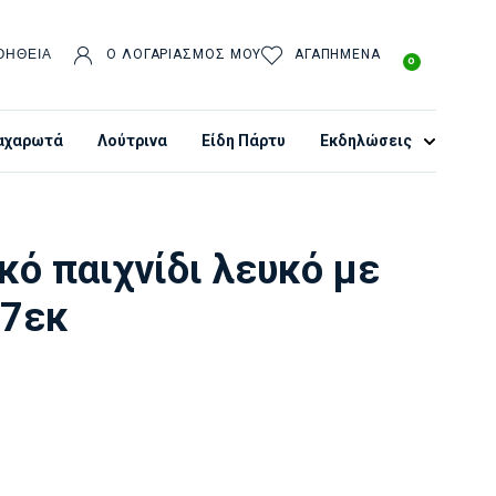
ΟΉΘΕΙΑ
Ο ΛΟΓΑΡΙΑΣΜΌΣ ΜΟΥ
ΑΓΑΠΗΜΈΝΑ
0
αχαρωτά
Λούτρινα
Είδη Πάρτυ
Εκδηλώσεις
κό παιχνίδι λευκό με
17εκ