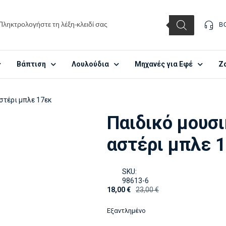
Β
Βάπτιση
Λουλούδια
Μηχανές για Εφέ
Ζ
αστέρι μπλε 17εκ
Παιδικό μουσι
αστέρι μπλε 
SKU:
98613-6
18,00
€
23,00
€
Εξαντλημένο