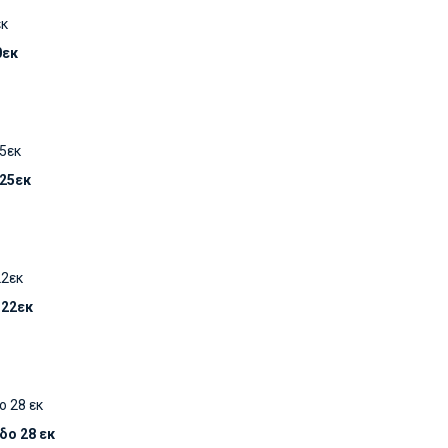
0εκ
 25εκ
 22εκ
δο 28 εκ