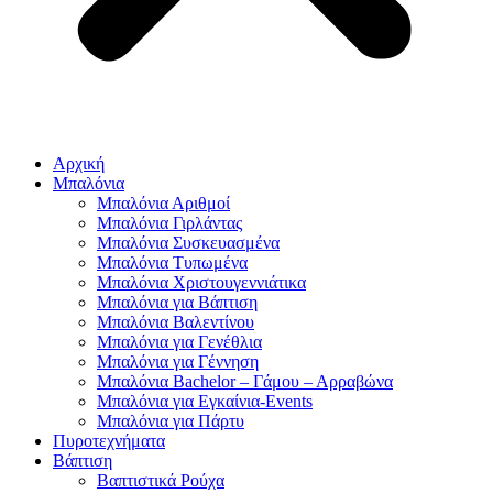
Αρχική
Μπαλόνια
Μπαλόνια Αριθμοί
Μπαλόνια Γιρλάντας
Μπαλόνια Συσκευασμένα
Μπαλόνια Τυπωμένα
Μπαλόνια Χριστουγεννιάτικα
Μπαλόνια για Βάπτιση
Μπαλόνια Βαλεντίνου
Μπαλόνια για Γενέθλια
Μπαλόνια για Γέννηση
Μπαλόνια Bachelor – Γάμου – Αρραβώνα
Μπαλόνια για Εγκαίνια-Events
Μπαλόνια για Πάρτυ
Πυροτεχνήματα
Βάπτιση
Βαπτιστικά Ρούχα