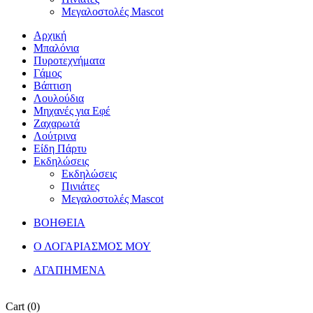
Μεγαλοστολές Mascot
Αρχική
Μπαλόνια
Πυροτεχνήματα
Γάμος
Βάπτιση
Λουλούδια
Μηχανές για Εφέ
Ζαχαρωτά
Λούτρινα
Είδη Πάρτυ
Εκδηλώσεις
Εκδηλώσεις
Πινιάτες
Μεγαλοστολές Mascot
ΒΟΗΘΕΙΑ
Ο ΛΟΓΑΡΙΑΣΜΟΣ ΜΟΥ
ΑΓΑΠΗΜΕΝΑ
Cart
(0)