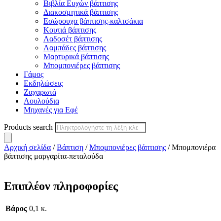
Βιβλία Ευχών βάπτισης
Διακοσμητικά βάπτισης
Εσώρουχα βάπτισης-καλτσάκια
Κουτιά βάπτισης
Λαδοσέτ βάπτισης
Λαμπάδες βάπτισης
Μαρτυρικά βάπτισης
Μπομπονιέρες βάπτισης
Γάμος
Εκδηλώσεις
Ζαχαρωτά
Λουλούδια
Μηχανές για Εφέ
Products search
Αρχική σελίδα
/
Βάπτιση
/
Μπομπονιέρες βάπτισης
/ Μπομπονιέρα
βάπτισης μαργαρίτα-πεταλούδα
Επιπλέον πληροφορίες
Βάρος
0,1 κ.