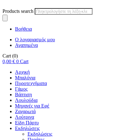
Products search
Βοήθεια
Ο λογαριασμός μου
Αγαπημένα
Cart
(0)
0,00
€
0
Cart
Αρχική
Μπαλόνια
Πυροτεχνήματα
Γάμος
Βάπτιση
Λουλούδια
Μηχανές για Εφέ
Ζαχαρωτά
Λούτρινα
Είδη Πάρτυ
Εκδηλώσεις
Εκδηλώσεις
Πινιάτες