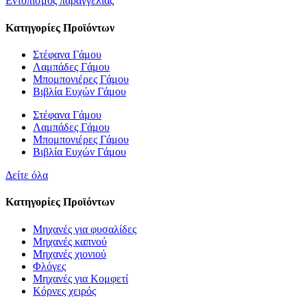
Εντοπισμός παραγγελίας
Κατηγορίες Προϊόντων
Στέφανα Γάμου
Λαμπάδες Γάμου
Μπομπονιέρες Γάμου
Βιβλία Ευχών Γάμου
Στέφανα Γάμου
Λαμπάδες Γάμου
Μπομπονιέρες Γάμου
Βιβλία Ευχών Γάμου
Δείτε όλα
Κατηγορίες Προϊόντων
Μηχανές για φυσαλίδες
Μηχανές καπνού
Μηχανές χιονιού
Φλόγες
Μηχανές για Κομφετί
Κόρνες χειρός