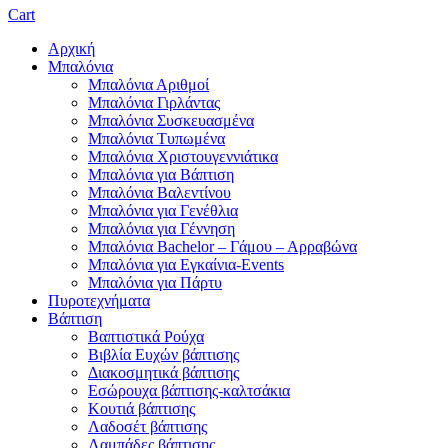
Cart
Αρχική
Μπαλόνια
Μπαλόνια Αριθμοί
Μπαλόνια Γιρλάντας
Μπαλόνια Συσκευασμένα
Μπαλόνια Τυπωμένα
Μπαλόνια Χριστουγεννιάτικα
Μπαλόνια για Βάπτιση
Μπαλόνια Βαλεντίνου
Μπαλόνια για Γενέθλια
Μπαλόνια για Γέννηση
Μπαλόνια Bachelor – Γάμου – Αρραβώνα
Μπαλόνια για Εγκαίνια-Events
Μπαλόνια για Πάρτυ
Πυροτεχνήματα
Βάπτιση
Βαπτιστικά Ρούχα
Βιβλία Ευχών βάπτισης
Διακοσμητικά βάπτισης
Εσώρουχα βάπτισης-καλτσάκια
Κουτιά βάπτισης
Λαδοσέτ βάπτισης
Λαμπάδες βάπτισης