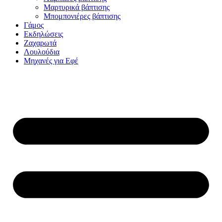
Μαρτυρικά βάπτισης
Μπομπονιέρες βάπτισης
Γάμος
Εκδηλώσεις
Ζαχαρωτά
Λουλούδια
Μηχανές για Εφέ