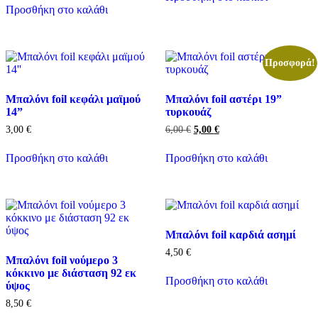
Προσθήκη στο καλάθι
Προσφορά!
Μπαλόνι foil κεφάλι μαϊμού
Μπαλόνι foil αστέρι 19”
14”
τυρκουάζ
Original
Η
3,00
€
6,00
€
5,00
€
price
τρέχουσα
was:
τιμή
Προσθήκη στο καλάθι
Προσθήκη στο καλάθι
6,00 €.
είναι:
5,00 €.
Μπαλόνι foil καρδιά ασημί
4,50
€
Μπαλόνι foil νούμερο 3
κόκκινο με διάσταση 92 εκ
Προσθήκη στο καλάθι
ύψος
8,50
€