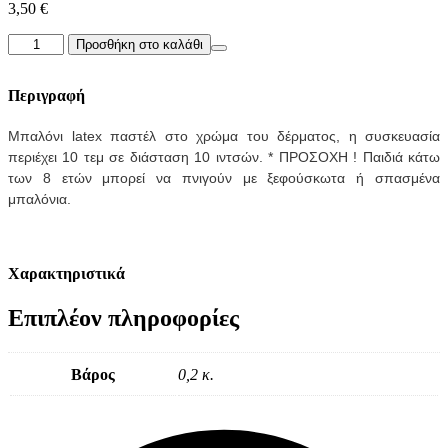
3,50
€
Μπαλόνι
Προσθήκη στο καλάθι
παστέλ
στο
χρώμα
Περιγραφή
του
δέρματος
Μπαλόνι latex
παστέλ στο χρώμα του δέρματος
,
η συσκευασία
ποσότητα
περιέχει 10 τεμ σε διάσταση 10 ιντσών. * ΠΡΟΣΟΧΗ ! Παιδιά κάτω
των 8 ετών μπορεί να πνιγούν με ξεφούσκωτα ή σπασμένα
μπαλόνια.
Χαρακτηριστικά
Επιπλέον πληροφορίες
Βάρος
0,2 κ.