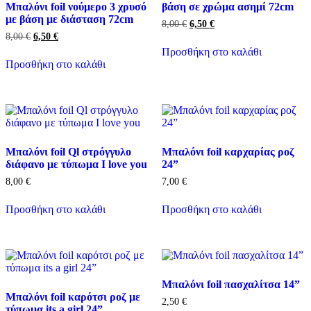
Μπαλόνι foil νούμερο 3 χρυσό
βάση σε χρώμα ασημί 72cm
με βάση με διάσταση 72cm
Original
Η
8,00
€
6,50
€
price
τρέχουσα
Original
Η
8,00
€
6,50
€
was:
τιμή
price
τρέχουσα
Προσθήκη στο καλάθι
8,00 €.
είναι:
was:
τιμή
Προσθήκη στο καλάθι
6,50 €.
8,00 €.
είναι:
6,50 €.
Μπαλόνι foil Ql στρόγγυλο
Μπαλόνι foil καρχαρίας ροζ
διάφανο με τύπωμα I love you
24”
8,00
€
7,00
€
Προσθήκη στο καλάθι
Προσθήκη στο καλάθι
Μπαλόνι foil πασχαλίτσα 14”
Μπαλόνι foil καρότσι ροζ με
2,50
€
τύπωμα its a girl 24”