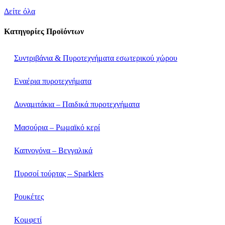
Δείτε όλα
Κατηγορίες Προϊόντων
Συντριβάνια & Πυροτεχνήματα εσωτερικού χώρου
Εναέρια πυροτεχνήματα
Δυναμιτάκια – Παιδικά πυροτεχνήματα
Μασούρια – Ρωμαϊκό κερί
Καπνογόνα – Βεγγαλικά
Πυρσοί τούρτας – Sparklers
Ρουκέτες
Κομφετί