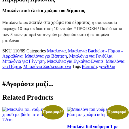
Μπαλόνι παστέλ στο χρώμα του δέρματος
παστέλ στο χρώμα του δέρματος
Μπαλόνι latex
,
η συσκευασία
περιέχει 10 τεμ σε διάσταση 10 ιντσών. * ΠΡΟΣΟΧΗ ! Παιδιά κάτω
των 8 ετών μπορεί να πνιγούν με ξεφούσκωτα ή σπασμένα
μπαλόνια.
SKU
110/69
Categories
Μπαλόνια
,
Μπαλόνια Bachelor - Γάμου -
Αρραβώνα
,
Μπαλόνια για Βάπτιση
,
Μπαλόνια για Γενέθλια
,
Μπαλόνια για Γέννηση
,
Μπαλόνια για Εγκαίνια-Events
,
Μπαλόνια
για Πάρτυ
,
Μπαλόνια Συσκευασμένα
Tags
βάπτιση
,
γενέθλια
#Αγοράστε μαζί...
Related Products
Προσφορά!
Προσφορά!
Μπαλόνι foil νούμερο 1 με