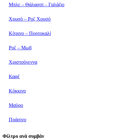
Μπλε – Θάλασσi – Γαλάζιο
Χρυσό – Ροζ Χρυσό
Κίτρινο – Πορτοκαλί
Ροζ – Μωβ
Χριστούγεννα
Καφέ
Κόκκινο
Μαύρο
Πράσινο
Φίλτρο ανά συμβάν