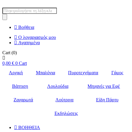
Products
search
Βοήθεια
Ο λογαριασμός μου
Αγαπημένα
Cart
(0)
0,00
€
0
Cart
Αρχική
Μπαλόνια
Πυροτεχνήματα
Γάμος
Βάπτιση
Λουλούδια
Μηχανές για Εφέ
Ζαχαρωτά
Λούτρινα
Είδη Πάρτυ
Εκδηλώσεις
ΒΟΗΘΕΙΑ