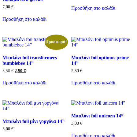
7,00
€
Προσθήκη στο καλάθι
Προσθήκη στο καλάθι
Προσφορά!
Μπαλόνι foil transformers
Μπαλόνι foil optimus prime
bumblebee 14”
14”
Original
Η
3,50
€
2,50
€
2,50
€
price
τρέχουσα
was:
τιμή
Προσθήκη στο καλάθι
Προσθήκη στο καλάθι
3,50 €.
είναι:
2,50 €.
Μπαλόνι foil unicorn 14”
Μπαλόνι foil μίνι γοργόνα 14”
3,00
€
3,00
€
Προσθήκη στο καλάθι