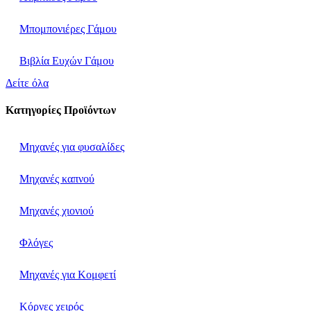
Μπομπονιέρες Γάμου
Βιβλία Ευχών Γάμου
Δείτε όλα
Κατηγορίες Προϊόντων
Μηχανές για φυσαλίδες
Μηχανές καπνού
Μηχανές χιονιού
Φλόγες
Μηχανές για Κομφετί
Κόρνες χειρός