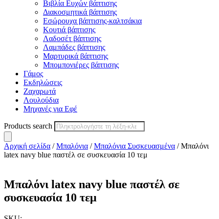
Βιβλία Ευχών βάπτισης
Διακοσμητικά βάπτισης
Εσώρουχα βάπτισης-καλτσάκια
Κουτιά βάπτισης
Λαδοσέτ βάπτισης
Λαμπάδες βάπτισης
Μαρτυρικά βάπτισης
Μπομπονιέρες βάπτισης
Γάμος
Εκδηλώσεις
Ζαχαρωτά
Λουλούδια
Μηχανές για Εφέ
Products search
Αρχική σελίδα
/
Μπαλόνια
/
Μπαλόνια Συσκευασμένα
/ Μπαλόνι
latex navy blue παστέλ σε συσκευασία 10 τεμ
Μπαλόνι latex navy blue παστέλ σε
συσκευασία 10 τεμ
SKU: