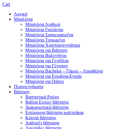
Cart
Αρχική
Μπαλόνια
Μπαλόνια Αριθμοί
Μπαλόνια Γιρλάντας
Μπαλόνια Συσκευασμένα
Μπαλόνια Τυπωμένα
Μπαλόνια Χριστουγεννιάτικα
Μπαλόνια για Βάπτιση
Μπαλόνια Βαλεντίνου
Μπαλόνια για Γενέθλια
Μπαλόνια για Γέννηση
Μπαλόνια Bachelor – Γάμου – Αρραβώνα
Μπαλόνια για Εγκαίνια-Events
Μπαλόνια για Πάρτυ
Πυροτεχνήματα
Βάπτιση
Βαπτιστικά Ρούχα
Βιβλία Ευχών βάπτισης
Διακοσμητικά βάπτισης
Εσώρουχα βάπτισης-καλτσάκια
Κουτιά βάπτισης
Λαδοσέτ βάπτισης
Λαμπάδες βάπτισης