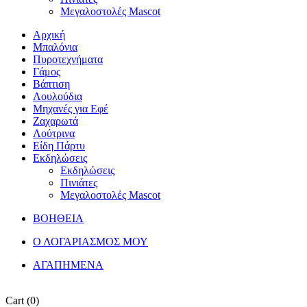
Μεγαλοστολές Mascot
Αρχική
Μπαλόνια
Πυροτεχνήματα
Γάμος
Βάπτιση
Λουλούδια
Μηχανές για Εφέ
Ζαχαρωτά
Λούτρινα
Είδη Πάρτυ
Εκδηλώσεις
Εκδηλώσεις
Πινιάτες
Μεγαλοστολές Mascot
ΒΟΗΘΕΙΑ
Ο ΛΟΓΑΡΙΑΣΜΟΣ ΜΟΥ
ΑΓΑΠΗΜΕΝΑ
Cart
(0)