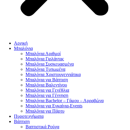
Αρχική
Μπαλόνια
Μπαλόνια Αριθμοί
Μπαλόνια Γιρλάντας
Μπαλόνια Συσκευασμένα
Μπαλόνια Τυπωμένα
Μπαλόνια Χριστουγεννιάτικα
Μπαλόνια για Βάπτιση
Μπαλόνια Βαλεντίνου
Μπαλόνια για Γενέθλια
Μπαλόνια για Γέννηση
Μπαλόνια Bachelor – Γάμου – Αρραβώνα
Μπαλόνια για Εγκαίνια-Events
Μπαλόνια για Πάρτυ
Πυροτεχνήματα
Βάπτιση
Βαπτιστικά Ρούχα