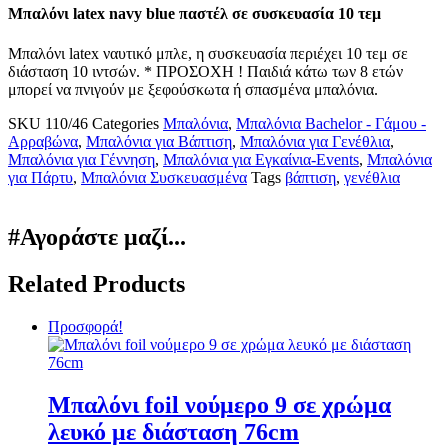
Μπαλόνι latex navy blue παστέλ σε συσκευασία 10 τεμ
Μπαλόνι latex ναυτικό μπλε, η συσκευασία περιέχει 10 τεμ σε
διάσταση 10 ιντσών. * ΠΡΟΣΟΧΗ ! Παιδιά κάτω των 8 ετών
μπορεί να πνιγούν με ξεφούσκωτα ή σπασμένα μπαλόνια.
SKU
110/46
Categories
Μπαλόνια
,
Μπαλόνια Bachelor - Γάμου -
Αρραβώνα
,
Μπαλόνια για Βάπτιση
,
Μπαλόνια για Γενέθλια
,
Μπαλόνια για Γέννηση
,
Μπαλόνια για Εγκαίνια-Events
,
Μπαλόνια
για Πάρτυ
,
Μπαλόνια Συσκευασμένα
Tags
βάπτιση
,
γενέθλια
#Αγοράστε μαζί...
Related Products
Προσφορά!
Μπαλόνι foil νούμερο 9 σε χρώμα
λευκό με διάσταση 76cm