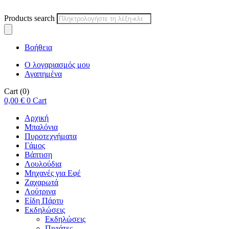
Products search
Βοήθεια
Ο λογαριασμός μου
Αγαπημένα
Cart
(0)
0,00
€
0
Cart
Αρχική
Μπαλόνια
Πυροτεχνήματα
Γάμος
Βάπτιση
Λουλούδια
Μηχανές για Εφέ
Ζαχαρωτά
Λούτρινα
Είδη Πάρτυ
Εκδηλώσεις
Εκδηλώσεις
Πινιάτες