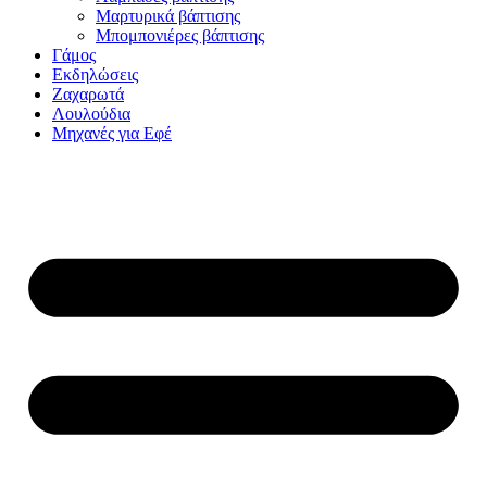
Μαρτυρικά βάπτισης
Μπομπονιέρες βάπτισης
Γάμος
Εκδηλώσεις
Ζαχαρωτά
Λουλούδια
Μηχανές για Εφέ