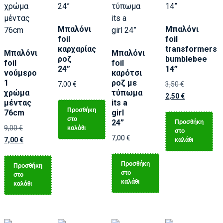
Μπαλόνι
Μπαλόνι
foil
foil
καρχαρίας
transformers
Μπαλόνι
Μπαλόνι
ροζ
bumblebee
foil
foil
24”
14”
νούμερο
καρότσι
1
ροζ με
7,00
€
3,50
€
χρώμα
τύπωμα
2,50
€
μέντας
its a
Προσθήκη
76cm
girl
στο
Προσθήκη
24”
καλάθι
9,00
€
στο
7,00
€
καλάθι
7,00
€
Προσθήκη
Προσθήκη
στο
στο
καλάθι
καλάθι