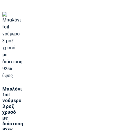
Μπαλόνι
foil
νούμερο
3 ροζ
χρυσό
με
διάσταση
92εκ