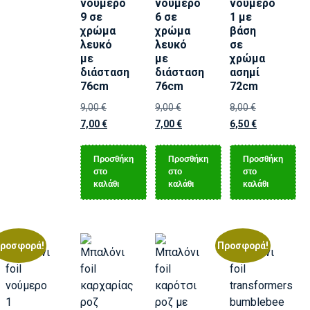
νούμερο
νούμερο
νούμερο
9 σε
6 σε
1 με
χρώμα
χρώμα
βάση
λευκό
λευκό
σε
με
με
χρώμα
διάσταση
διάσταση
ασημί
76cm
76cm
72cm
9,00
€
9,00
€
8,00
€
7,00
€
7,00
€
6,50
€
Προσθήκη
Προσθήκη
Προσθήκη
στο
στο
στο
καλάθι
καλάθι
καλάθι
ροσφορά!
Προσφορά!