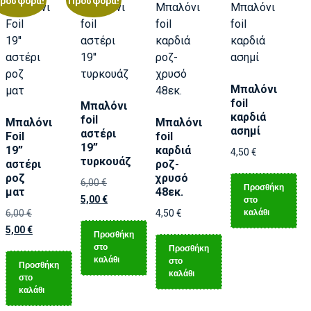
ροσφορά!
Προσφορά!
Μπαλόνι
foil
Μπαλόνι
καρδιά
foil
Μπαλόνι
Μπαλόνι
ασημί
αστέρι
Foil
foil
19”
19”
καρδιά
4,50
€
τυρκουάζ
αστέρι
ροζ-
ροζ
χρυσό
6,00
€
Προσθήκη
ματ
48εκ.
5,00
€
στο
καλάθι
6,00
€
4,50
€
5,00
€
Προσθήκη
στο
Προσθήκη
καλάθι
στο
Προσθήκη
καλάθι
στο
καλάθι