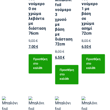
νούμερο
νούμερο
foil
0 σε
1 με
νούμερο
χρώμα
βάση
3
λεβάντα
σε
χρυσό
με
χρώμα
με
διάσταση
ασημί
βάση
76cm
72cm
με
διάσταση
9,00
€
8,00
€
72cm
7,00
€
6,50
€
8,00
€
6,50
€
Προσθήκη
Προσθήκη
στο
στο
καλάθι
καλάθι
Προσθήκη
στο
καλάθι