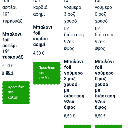
Μπαλόνι
foil
Μπαλόνι
καρδιά
foil
ασημί
αστέρι
19”
4,50
€
τυρκουάζ
Μπαλόνι
Μπαλόνι
6,00
€
foil
foil
Προσθήκη
5,00
€
νούμερο
νούμερο
στο
καλάθι
3 ροζ
0 ροζ
χρυσό
χρυσό
Προσθήκη
με
με
στο
διάσταση
διάσταση
καλάθι
92εκ
92εκ
ύψος
ύψος
8,50
€
8,50
€