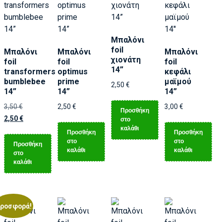
Μπαλόνι
foil
Μπαλόνι
Μπαλόνι
Μπαλόνι
χιονάτη
foil
foil
foil
14”
transformers
optimus
κεφάλι
bumblebee
prime
μαϊμού
2,50
€
14”
14”
14”
3,50
€
2,50
€
3,00
€
Προσθήκη
2,50
€
στο
καλάθι
Προσθήκη
Προσθήκη
στο
στο
Προσθήκη
καλάθι
καλάθι
στο
καλάθι
ροσφορά!