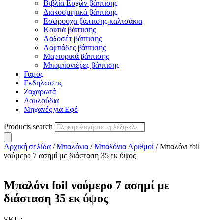
Βιβλία Ευχών βάπτισης
Διακοσμητικά βάπτισης
Εσώρουχα βάπτισης-καλτσάκια
Κουτιά βάπτισης
Λαδοσέτ βάπτισης
Λαμπάδες βάπτισης
Μαρτυρικά βάπτισης
Μπομπονιέρες βάπτισης
Γάμος
Εκδηλώσεις
Ζαχαρωτά
Λουλούδια
Μηχανές για Εφέ
Products search
Αρχική σελίδα
/
Μπαλόνια
/
Μπαλόνια Αριθμοί
/ Μπαλόνι foil
νούμερο 7 ασημί με διάσταση 35 εκ ύψος
Μπαλόνι foil νούμερο 7 ασημί με
διάσταση 35 εκ ύψος
SKU: