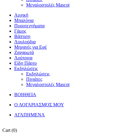
Μεγαλοστολές Mascot
Αρχική
Μπαλόνια
Πυροτεχνήματα
Γάμος
Βάπτιση
Λουλούδια
Μηχανές για Εφέ
Ζαχαρωτά
Λούτρινα
Είδη Πάρτυ
Εκδηλώσεις
Εκδηλώσεις
Πινιάτες
Μεγαλοστολές Mascot
ΒΟΗΘΕΙΑ
Ο ΛΟΓΑΡΙΑΣΜΟΣ ΜΟΥ
ΑΓΑΠΗΜΕΝΑ
Cart
(0)