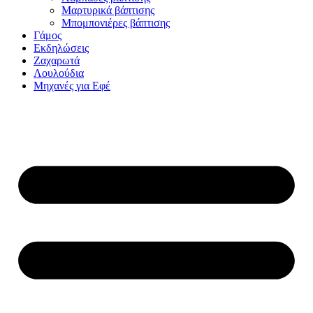
Μαρτυρικά βάπτισης
Μπομπονιέρες βάπτισης
Γάμος
Εκδηλώσεις
Ζαχαρωτά
Λουλούδια
Μηχανές για Εφέ