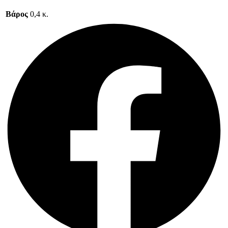
Βάρος
0,4 κ.