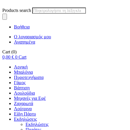
Products search
Βοήθεια
Ο λογαριασμός μου
Αγαπημένα
Cart
(0)
0,00
€
0
Cart
Αρχική
Μπαλόνια
Πυροτεχνήματα
Γάμος
Βάπτιση
Λουλούδια
Μηχανές για Εφέ
Ζαχαρωτά
Λούτρινα
Είδη Πάρτυ
Εκδηλώσεις
Εκδηλώσεις
Πινιάτες