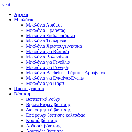
Cart
Αρχική
Μπαλόνια
Μπαλόνια Αριθμοί
Μπαλόνια Γιρλάντας
Μπαλόνια Συσκευασμένα
Μπαλόνια Τυπωμένα
Μπαλόνια Χριστουγεννιάτικα
Μπαλόνια για Βάπτιση
Μπαλόνια Βαλεντίνου
Μπαλόνια για Γενέθλια
Μπαλόνια για Γέννηση
Μπαλόνια Bachelor – Γάμου – Αρραβώνα
Μπαλόνια για Εγκαίνια-Events
Μπαλόνια για Πάρτυ
Πυροτεχνήματα
Βάπτιση
Βαπτιστικά Ρούχα
Βιβλία Ευχών βάπτισης
Διακοσμητικά βάπτισης
Εσώρουχα βάπτισης-καλτσάκια
Κουτιά βάπτισης
Λαδοσέτ βάπτισης
Λαμπάδες βάπτισης