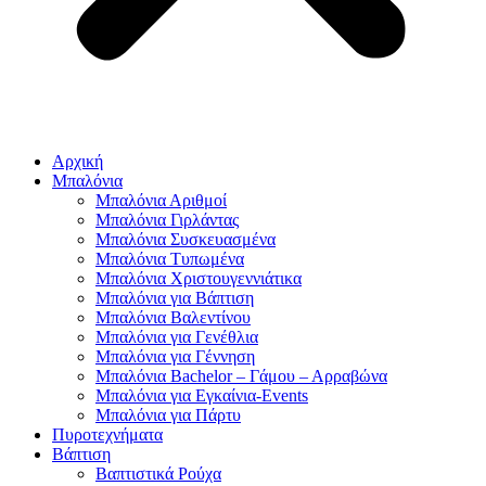
Αρχική
Μπαλόνια
Μπαλόνια Αριθμοί
Μπαλόνια Γιρλάντας
Μπαλόνια Συσκευασμένα
Μπαλόνια Τυπωμένα
Μπαλόνια Χριστουγεννιάτικα
Μπαλόνια για Βάπτιση
Μπαλόνια Βαλεντίνου
Μπαλόνια για Γενέθλια
Μπαλόνια για Γέννηση
Μπαλόνια Bachelor – Γάμου – Αρραβώνα
Μπαλόνια για Εγκαίνια-Events
Μπαλόνια για Πάρτυ
Πυροτεχνήματα
Βάπτιση
Βαπτιστικά Ρούχα