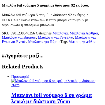
Μπαλόνι foil νούμερο 5 ασημί με διάσταση 92 εκ ύψος
Μπαλόνι foil νούμερο 5 ασημί με διάσταση 92 εκ ύψος.
*
ΠΡΟΣΟΧΗ ! Παιδιά κάτω των 8 ετών μπορεί να πνιγούν με
ξεφούσκωτα ή σπασμένα μπαλόνια.
SKU
5901238640356
Categories
Μπαλόνια
,
Μπαλόνια Αριθμοί
,
Μπαλόνια για Βάπτιση
,
Μπαλόνια για Γενέθλια
,
Μπαλόνια για
Εγκαίνια-Events
,
Μπαλόνια για Πάρτυ
Tags
βάπτιση
,
γενέθλια
#Αγοράστε μαζί...
Related Products
Προσφορά!
Μπαλόνι foil νούμερο 6 σε χρώμα
λευκό με διάσταση 76cm