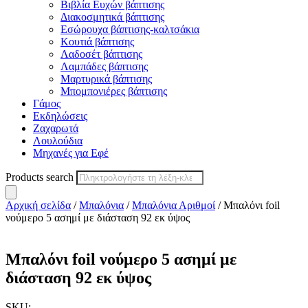
Βιβλία Ευχών βάπτισης
Διακοσμητικά βάπτισης
Εσώρουχα βάπτισης-καλτσάκια
Κουτιά βάπτισης
Λαδοσέτ βάπτισης
Λαμπάδες βάπτισης
Μαρτυρικά βάπτισης
Μπομπονιέρες βάπτισης
Γάμος
Εκδηλώσεις
Ζαχαρωτά
Λουλούδια
Μηχανές για Εφέ
Products search
Αρχική σελίδα
/
Μπαλόνια
/
Μπαλόνια Αριθμοί
/ Μπαλόνι foil
νούμερο 5 ασημί με διάσταση 92 εκ ύψος
Μπαλόνι foil νούμερο 5 ασημί με
διάσταση 92 εκ ύψος
SKU: