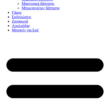
Μαρτυρικά βάπτισης
Μπομπονιέρες βάπτισης
Γάμος
Εκδηλώσεις
Ζαχαρωτά
Λουλούδια
Μηχανές για Εφέ