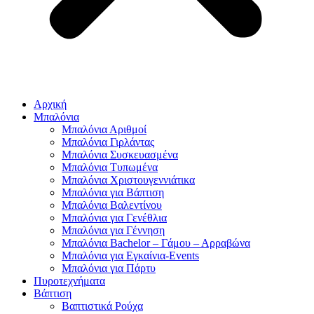
Αρχική
Μπαλόνια
Μπαλόνια Αριθμοί
Μπαλόνια Γιρλάντας
Μπαλόνια Συσκευασμένα
Μπαλόνια Τυπωμένα
Μπαλόνια Χριστουγεννιάτικα
Μπαλόνια για Βάπτιση
Μπαλόνια Βαλεντίνου
Μπαλόνια για Γενέθλια
Μπαλόνια για Γέννηση
Μπαλόνια Bachelor – Γάμου – Αρραβώνα
Μπαλόνια για Εγκαίνια-Events
Μπαλόνια για Πάρτυ
Πυροτεχνήματα
Βάπτιση
Βαπτιστικά Ρούχα