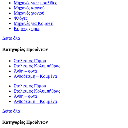
Μηχανές για φυσαλίδες
Μηχανές καπνού
Μηχανές χιονιού
Φλόγες
Μηχανές για Κομφετί
Κόρνες χειρός
Δείτε όλα
Κατηγορίες Προϊόντων
Στολισμός Γάμου
Στολισμός Κολυμπήθρας
Άνθη – φυτά
Ανθοδέσμη – Κομμένα
Στολισμός Γάμου
Στολισμός Κολυμπήθρας
Άνθη – φυτά
Ανθοδέσμη – Κομμένα
Δείτε όλα
Κατηγορίες Προϊόντων