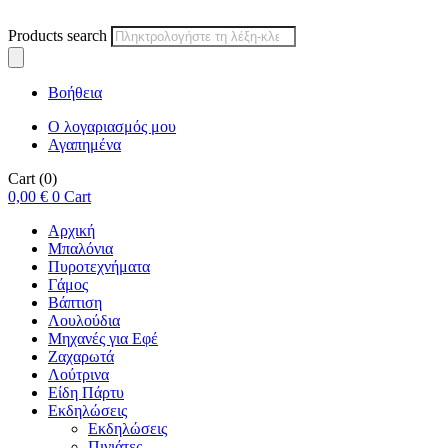
Products search
Βοήθεια
Ο λογαριασμός μου
Αγαπημένα
Cart
(0)
0,00
€
0
Cart
Αρχική
Μπαλόνια
Πυροτεχνήματα
Γάμος
Βάπτιση
Λουλούδια
Μηχανές για Εφέ
Ζαχαρωτά
Λούτρινα
Είδη Πάρτυ
Εκδηλώσεις
Εκδηλώσεις
Πινιάτες