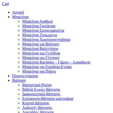
Cart
Αρχική
Μπαλόνια
Μπαλόνια Αριθμοί
Μπαλόνια Γιρλάντας
Μπαλόνια Συσκευασμένα
Μπαλόνια Τυπωμένα
Μπαλόνια Χριστουγεννιάτικα
Μπαλόνια για Βάπτιση
Μπαλόνια Βαλεντίνου
Μπαλόνια για Γενέθλια
Μπαλόνια για Γέννηση
Μπαλόνια Bachelor – Γάμου – Αρραβώνα
Μπαλόνια για Εγκαίνια-Events
Μπαλόνια για Πάρτυ
Πυροτεχνήματα
Βάπτιση
Βαπτιστικά Ρούχα
Βιβλία Ευχών βάπτισης
Διακοσμητικά βάπτισης
Εσώρουχα βάπτισης-καλτσάκια
Κουτιά βάπτισης
Λαδοσέτ βάπτισης
Λαμπάδες βάπτισης