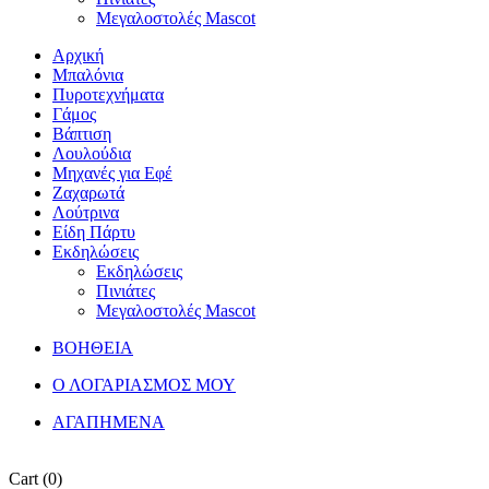
Μεγαλοστολές Mascot
Αρχική
Μπαλόνια
Πυροτεχνήματα
Γάμος
Βάπτιση
Λουλούδια
Μηχανές για Εφέ
Ζαχαρωτά
Λούτρινα
Είδη Πάρτυ
Εκδηλώσεις
Εκδηλώσεις
Πινιάτες
Μεγαλοστολές Mascot
ΒΟΗΘΕΙΑ
Ο ΛΟΓΑΡΙΑΣΜΟΣ ΜΟΥ
ΑΓΑΠΗΜΕΝΑ
Cart
(0)