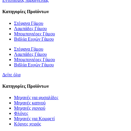
Εντοπισμός παραγγελίας
Κατηγορίες Προϊόντων
Στέφανα Γάμου
Λαμπάδες Γάμου
Μπομπονιέρες Γάμου
Βιβλία Ευχών Γάμου
Στέφανα Γάμου
Λαμπάδες Γάμου
Μπομπονιέρες Γάμου
Βιβλία Ευχών Γάμου
Δείτε όλα
Κατηγορίες Προϊόντων
Μηχανές για φυσαλίδες
Μηχανές καπνού
Μηχανές χιονιού
Φλόγες
Μηχανές για Κομφετί
Κόρνες χειρός