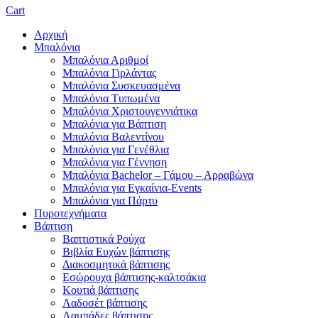
Cart
Αρχική
Μπαλόνια
Μπαλόνια Αριθμοί
Μπαλόνια Γιρλάντας
Μπαλόνια Συσκευασμένα
Μπαλόνια Τυπωμένα
Μπαλόνια Χριστουγεννιάτικα
Μπαλόνια για Βάπτιση
Μπαλόνια Βαλεντίνου
Μπαλόνια για Γενέθλια
Μπαλόνια για Γέννηση
Μπαλόνια Bachelor – Γάμου – Αρραβώνα
Μπαλόνια για Εγκαίνια-Events
Μπαλόνια για Πάρτυ
Πυροτεχνήματα
Βάπτιση
Βαπτιστικά Ρούχα
Βιβλία Ευχών βάπτισης
Διακοσμητικά βάπτισης
Εσώρουχα βάπτισης-καλτσάκια
Κουτιά βάπτισης
Λαδοσέτ βάπτισης
Λαμπάδες βάπτισης