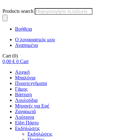
Products search
Βοήθεια
Ο λογαριασμός μου
Αγαπημένα
Cart
(0)
0,00
€
0
Cart
Αρχική
Μπαλόνια
Πυροτεχνήματα
Γάμος
Βάπτιση
Λουλούδια
Μηχανές για Εφέ
Ζαχαρωτά
Λούτρινα
Είδη Πάρτυ
Εκδηλώσεις
Εκδηλώσεις
Πινιάτες