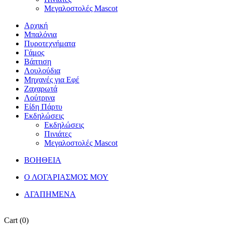
Μεγαλοστολές Mascot
Αρχική
Μπαλόνια
Πυροτεχνήματα
Γάμος
Βάπτιση
Λουλούδια
Μηχανές για Εφέ
Ζαχαρωτά
Λούτρινα
Είδη Πάρτυ
Εκδηλώσεις
Εκδηλώσεις
Πινιάτες
Μεγαλοστολές Mascot
ΒΟΗΘΕΙΑ
Ο ΛΟΓΑΡΙΑΣΜΟΣ ΜΟΥ
ΑΓΑΠΗΜΕΝΑ
Cart
(0)