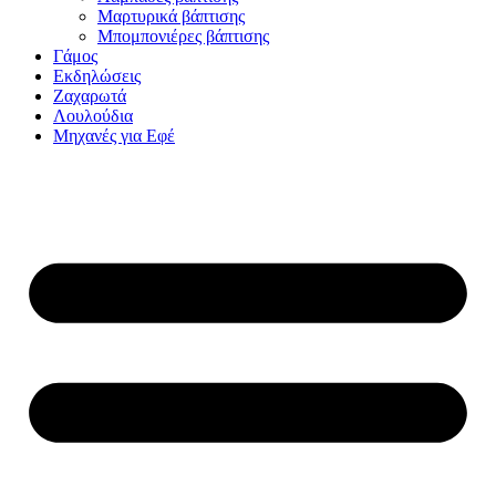
Μαρτυρικά βάπτισης
Μπομπονιέρες βάπτισης
Γάμος
Εκδηλώσεις
Ζαχαρωτά
Λουλούδια
Μηχανές για Εφέ