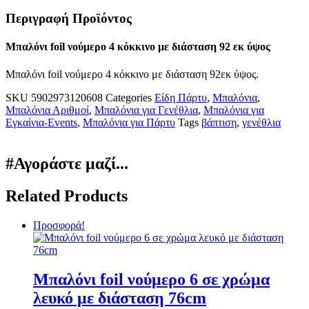
Περιγραφή Προϊόντος
Μπαλόνι foil νούμερο 4 κόκκινο με διάσταση 92 εκ ύψος
Μπαλόνι foil νούμερο 4 κόκκινο με διάσταση 92εκ ύψος.
SKU
5902973120608
Categories
Είδη Πάρτυ
,
Μπαλόνια
,
Μπαλόνια Αριθμοί
,
Μπαλόνια για Γενέθλια
,
Μπαλόνια για
Εγκαίνια-Events
,
Μπαλόνια για Πάρτυ
Tags
βάπτιση
,
γενέθλια
#Αγοράστε μαζί...
Related Products
Προσφορά!
Μπαλόνι foil νούμερο 6 σε χρώμα
λευκό με διάσταση 76cm