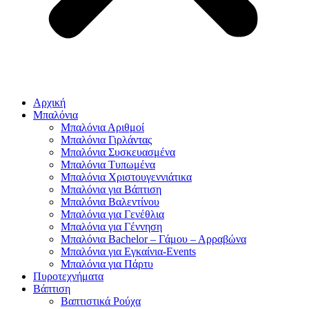
Αρχική
Μπαλόνια
Μπαλόνια Αριθμοί
Μπαλόνια Γιρλάντας
Μπαλόνια Συσκευασμένα
Μπαλόνια Τυπωμένα
Μπαλόνια Χριστουγεννιάτικα
Μπαλόνια για Βάπτιση
Μπαλόνια Βαλεντίνου
Μπαλόνια για Γενέθλια
Μπαλόνια για Γέννηση
Μπαλόνια Bachelor – Γάμου – Αρραβώνα
Μπαλόνια για Εγκαίνια-Events
Μπαλόνια για Πάρτυ
Πυροτεχνήματα
Βάπτιση
Βαπτιστικά Ρούχα