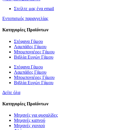
Στείλτε μας ένα email
Εντοπισμός παραγγελίας
Κατηγορίες Προϊόντων
Στέφανα Γάμου
Λαμπάδες Γάμου
Μπομπονιέρες Γάμου
Βιβλία Ευχών Γάμου
Στέφανα Γάμου
Λαμπάδες Γάμου
Μπομπονιέρες Γάμου
Βιβλία Ευχών Γάμου
Δείτε όλα
Κατηγορίες Προϊόντων
Μηχανές για φυσαλίδες
Μηχανές καπνού
Μηχανές χιονιού