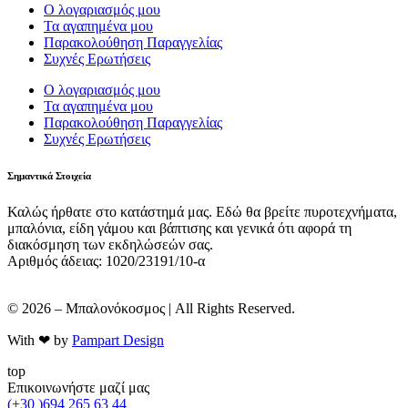
Ο λογαριασμός μου
Τα αγαπημένα μου
Παρακολούθηση Παραγγελίας
Συχνές Ερωτήσεις
Ο λογαριασμός μου
Τα αγαπημένα μου
Παρακολούθηση Παραγγελίας
Συχνές Ερωτήσεις
Σημαντικά Στοιχεία
Καλώς ήρθατε στο κατάστημά μας. Εδώ θα βρείτε πυροτεχνήματα,
μπαλόνια, είδη γάμου και βάπτισης και γενικά ότι αφορά τη
διακόσμηση των εκδηλώσεών σας.
Αριθμός άδειας: 1020/23191/10-α
© 2026 – Μπαλονόκοσμος | All Rights Reserved.
With ❤ by
Pampart Design
top
Επικοινωνήστε μαζί μας
(+30 )694 265 63 44