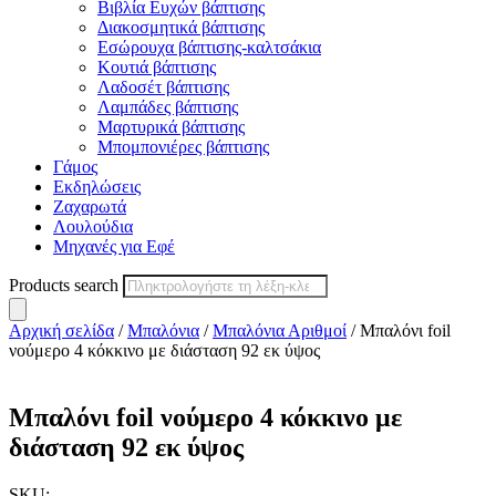
Βιβλία Ευχών βάπτισης
Διακοσμητικά βάπτισης
Εσώρουχα βάπτισης-καλτσάκια
Κουτιά βάπτισης
Λαδοσέτ βάπτισης
Λαμπάδες βάπτισης
Μαρτυρικά βάπτισης
Μπομπονιέρες βάπτισης
Γάμος
Εκδηλώσεις
Ζαχαρωτά
Λουλούδια
Μηχανές για Εφέ
Products search
Αρχική σελίδα
/
Μπαλόνια
/
Μπαλόνια Αριθμοί
/ Μπαλόνι foil
νούμερο 4 κόκκινο με διάσταση 92 εκ ύψος
Μπαλόνι foil νούμερο 4 κόκκινο με
διάσταση 92 εκ ύψος
SKU: