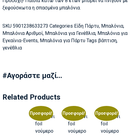
Προσοχή! Παιδιά κάτω των 8 ετών μπορεί να πνιγούν με
ξεφούσκωτα η σπασμένα μπαλόνια.
SKU
5901238633273
Categories
Είδη Πάρτυ
,
Μπαλόνια
,
Μπαλόνια Αριθμοί
,
Μπαλόνια για Γενέθλια
,
Μπαλόνια για
Εγκαίνια-Events
,
Μπαλόνια για Πάρτυ
Tags
βάπτιση
,
γενέθλια
#Αγοράστε μαζί...
Related Products
Προσφορά!
Προσφορά!
Προσφορά!