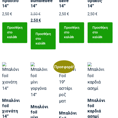
πράσινο
bumblebee
dave
δράκος
14”
14”
14”
14”
2,50
€
3,50
€
2,50
€
2,50
€
2,50
€
Προσθήκη
Προσθήκη
Προσθήκη
στο
στο
στο
Προσθήκη
καλάθι
καλάθι
καλάθι
στο
καλάθι
Προσφορά!
Μπαλόνι
Μπαλόνι
foil
foil
Μπαλόνι
χιονάτη
καρδιά
foil
Μπαλόνι
14”
ασημί
μίνι