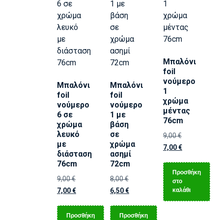
Μπαλόνι
foil
νούμερο
Μπαλόνι
Μπαλόνι
1
foil
foil
χρώμα
νούμερο
νούμερο
μέντας
6 σε
1 με
76cm
χρώμα
βάση
λευκό
σε
9,00
€
με
χρώμα
7,00
€
διάσταση
ασημί
76cm
72cm
Προσθήκη
9,00
€
8,00
€
στο
καλάθι
7,00
€
6,50
€
Προσθήκη
Προσθήκη