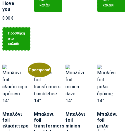
στο
στο
I love
καλάθι
καλάθι
you
8,00
€
Προσθήκη
στο
καλάθι
Προσφορά!
Μπαλόνι
Μπαλόνι
Μπαλόνι
Μπαλόνι
foil
foil
foil
foil
ελικόπτερο
transformers
minion
μπλε