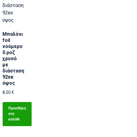
Μπαλόνι
foil
νούμερο
0 ροζ
χρυσό
με
διάσταση
92εκ
ύψος
8,50
€
Προσθήκη
στο
καλάθι