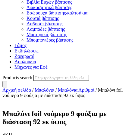
Βιβλία Ευχών βάπτισης
Διακοσμητικά βάπτισης
Εσώρουχα βάπτισης-καλτσάκια
Κουτιά βάπτισης
Λαδοσέτ βάπτισης
Λαμπάδες βάπτισης
Μαρτυρικά βάπτισης
Μπομπονιέρες βάπτισης
Γάμος
Εκδηλώσεις
Ζαχαρωτά
Λουλούδια
Μηχανές για Εφέ
Products search
Αρχική σελίδα
/
Μπαλόνια
/
Μπαλόνια Αριθμοί
/ Μπαλόνι foil
νούμερο 9 φούξια με διάσταση 92 εκ ύψος
Μπαλόνι foil νούμερο 9 φούξια με
διάσταση 92 εκ ύψος
SKU: