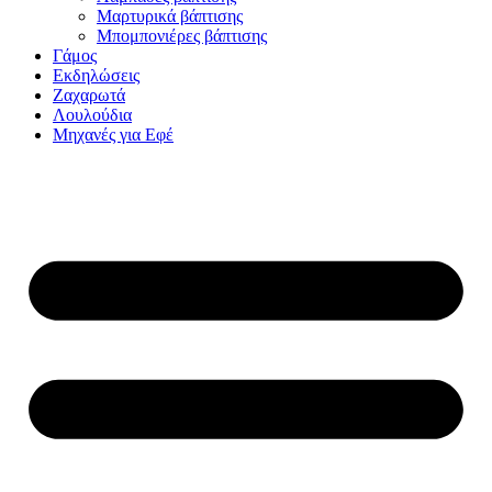
Μαρτυρικά βάπτισης
Μπομπονιέρες βάπτισης
Γάμος
Εκδηλώσεις
Ζαχαρωτά
Λουλούδια
Μηχανές για Εφέ