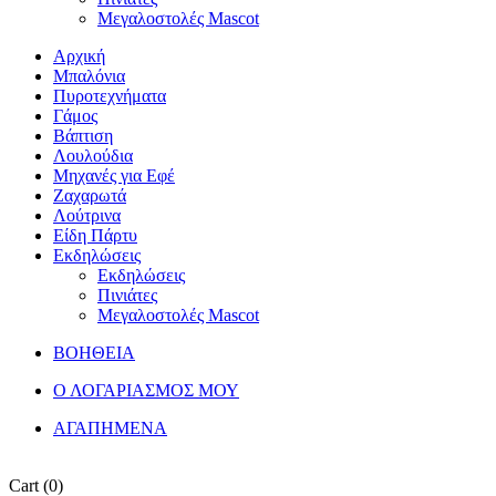
Μεγαλοστολές Mascot
Αρχική
Μπαλόνια
Πυροτεχνήματα
Γάμος
Βάπτιση
Λουλούδια
Μηχανές για Εφέ
Ζαχαρωτά
Λούτρινα
Είδη Πάρτυ
Εκδηλώσεις
Εκδηλώσεις
Πινιάτες
Μεγαλοστολές Mascot
ΒΟΗΘΕΙΑ
Ο ΛΟΓΑΡΙΑΣΜΟΣ ΜΟΥ
ΑΓΑΠΗΜΕΝΑ
Cart
(0)