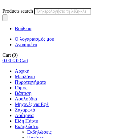
Products search
Βοήθεια
Ο λογαριασμός μου
Αγαπημένα
Cart
(0)
0,00
€
0
Cart
Αρχική
Μπαλόνια
Πυροτεχνήματα
Γάμος
Βάπτιση
Λουλούδια
Μηχανές για Εφέ
Ζαχαρωτά
Λούτρινα
Είδη Πάρτυ
Εκδηλώσεις
Εκδηλώσεις
Πινιάτες