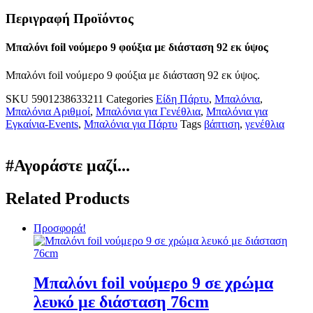
Περιγραφή Προϊόντος
Μπαλόνι foil νούμερο 9 φούξια με διάσταση 92 εκ ύψος
Μπαλόνι foil νούμερο 9 φούξια με διάσταση 92 εκ ύψος.
SKU
5901238633211
Categories
Είδη Πάρτυ
,
Μπαλόνια
,
Μπαλόνια Αριθμοί
,
Μπαλόνια για Γενέθλια
,
Μπαλόνια για
Εγκαίνια-Events
,
Μπαλόνια για Πάρτυ
Tags
βάπτιση
,
γενέθλια
#Αγοράστε μαζί...
Related Products
Προσφορά!
Μπαλόνι foil νούμερο 9 σε χρώμα
λευκό με διάσταση 76cm