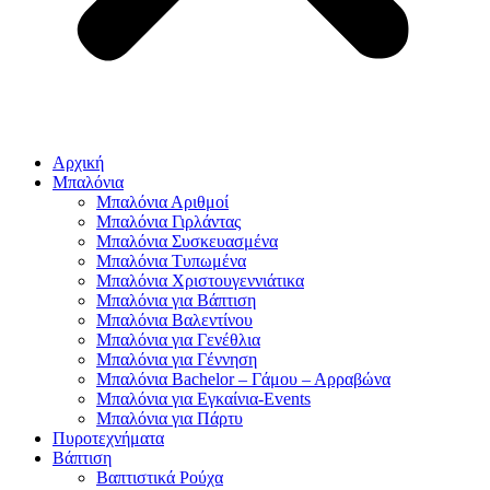
Αρχική
Μπαλόνια
Μπαλόνια Αριθμοί
Μπαλόνια Γιρλάντας
Μπαλόνια Συσκευασμένα
Μπαλόνια Τυπωμένα
Μπαλόνια Χριστουγεννιάτικα
Μπαλόνια για Βάπτιση
Μπαλόνια Βαλεντίνου
Μπαλόνια για Γενέθλια
Μπαλόνια για Γέννηση
Μπαλόνια Bachelor – Γάμου – Αρραβώνα
Μπαλόνια για Εγκαίνια-Events
Μπαλόνια για Πάρτυ
Πυροτεχνήματα
Βάπτιση
Βαπτιστικά Ρούχα