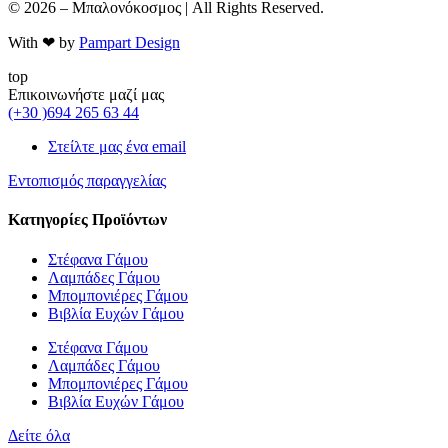
© 2026 – Μπαλονόκοσμος | All Rights Reserved.
With ❤ by
Pampart Design
top
Επικοινωνήστε μαζί μας
(+30 )694 265 63 44
Στείλτε μας ένα email
Εντοπισμός παραγγελίας
Κατηγορίες Προϊόντων
Στέφανα Γάμου
Λαμπάδες Γάμου
Μπομπονιέρες Γάμου
Βιβλία Ευχών Γάμου
Στέφανα Γάμου
Λαμπάδες Γάμου
Μπομπονιέρες Γάμου
Βιβλία Ευχών Γάμου
Δείτε όλα