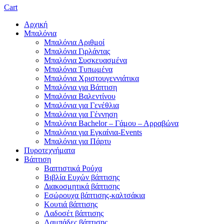
Cart
Αρχική
Μπαλόνια
Μπαλόνια Αριθμοί
Μπαλόνια Γιρλάντας
Μπαλόνια Συσκευασμένα
Μπαλόνια Τυπωμένα
Μπαλόνια Χριστουγεννιάτικα
Μπαλόνια για Βάπτιση
Μπαλόνια Βαλεντίνου
Μπαλόνια για Γενέθλια
Μπαλόνια για Γέννηση
Μπαλόνια Bachelor – Γάμου – Αρραβώνα
Μπαλόνια για Εγκαίνια-Events
Μπαλόνια για Πάρτυ
Πυροτεχνήματα
Βάπτιση
Βαπτιστικά Ρούχα
Βιβλία Ευχών βάπτισης
Διακοσμητικά βάπτισης
Εσώρουχα βάπτισης-καλτσάκια
Κουτιά βάπτισης
Λαδοσέτ βάπτισης
Λαμπάδες βάπτισης