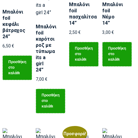
Μπαλόνι
Μπαλόνι
foil
foil
Μπαλόνι
πασχαλίτσα
Νέμο
foil
14”
14”
κεφάλι
Μπαλόνι
βάτραχος
foil
2,50
€
3,00
€
24”
καρότσι
ροζ με
6,50
€
Προσθήκη
Προσθήκη
τύπωμα
στο
στο
its a
καλάθι
καλάθι
Προσθήκη
girl
στο
24”
καλάθι
7,00
€
Προσθήκη
στο
καλάθι
Προσφορά!