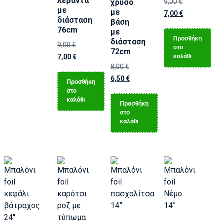
λεβάντα
χρυσό
9,00
€
με
με
7,00
€
διάσταση
βάση
76cm
με
Προσθήκη
διάσταση
9,00
€
στο
72cm
καλάθι
7,00
€
8,00
€
6,50
€
Προσθήκη
στο
καλάθι
Προσθήκη
στο
καλάθι