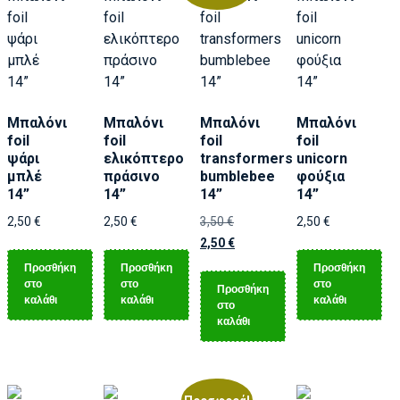
Μπαλόνι
Μπαλόνι
Μπαλόνι
Μπαλόνι
foil
foil
foil
foil
ψάρι
ελικόπτερο
transformers
unicorn
μπλέ
πράσινο
bumblebee
φούξια
14”
14”
14”
14”
2,50
€
2,50
€
3,50
€
2,50
€
2,50
€
Προσθήκη
Προσθήκη
Προσθήκη
στο
στο
στο
Προσθήκη
καλάθι
καλάθι
καλάθι
στο
καλάθι