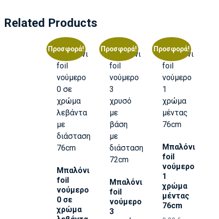
Related Products
Προσφορά!
Προσφορά!
Προσφορά!
Μπαλόνι
foil
νούμερο
Μπαλόνι
1
foil
Μπαλόνι
χρώμα
νούμερο
foil
μέντας
0 σε
νούμερο
76cm
χρώμα
3