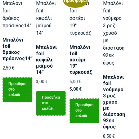
Προσφορά!
Μπαλόνι
foil
Μπαλόνι
Μπαλόνι
δράκος
foil
foil
πράσινος14”
κεφάλι
αστέρι
μαϊμού
19”
2,50
€
14”
τυρκουάζ
Μπαλόνι
3,00
€
6,00
€
foil
Προσθήκη
5,00
€
νούμερο
στο
καλάθι
3 ροζ
Προσθήκη
χρυσό
στο
Προσθήκη
με
καλάθι
στο
διάσταση
καλάθι
92εκ
ύψος
8,50
€