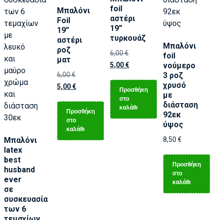
foil
Μπαλόνι
αστέρι
Foil
19”
19”
τυρκουάζ
αστέρι
Μπαλόνι
ροζ
6,00
€
foil
ματ
5,00
€
νούμερο
6,00
€
3 ροζ
χρυσό
5,00
€
Προσθήκη
με
στο
διάσταση
καλάθι
Προσθήκη
92εκ
στο
ύψος
καλάθι
Μπαλόνι
8,50
€
latex
best
Προσθήκη
husband
στο
ever
καλάθι
σε
συσκευασία
των 6
τεμαχίων