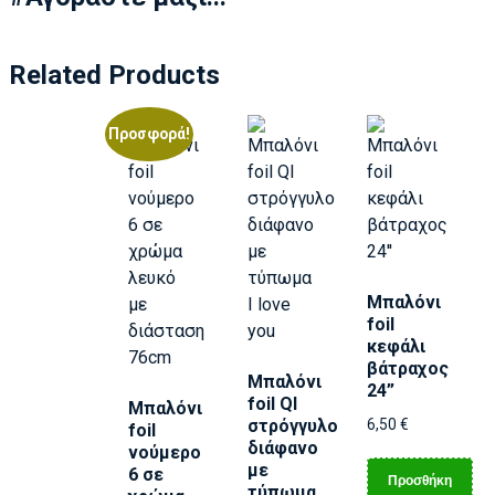
Related Products
Προσφορά!
Μπαλόνι
foil
κεφάλι
βάτραχος
Μπαλόνι
24”
foil Ql
Μπαλόνι
στρόγγυλο
6,50
€
foil
διάφανο
νούμερο
με
6 σε
Προσθήκη
τύπωμα