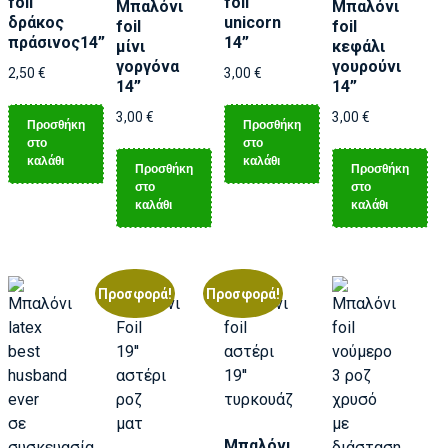
foil
foil
Μπαλόνι
Μπαλόνι
δράκος
unicorn
foil
foil
πράσινος14”
14”
μίνι
κεφάλι
γοργόνα
γουρούνι
2,50
€
3,00
€
14”
14”
3,00
€
3,00
€
Προσθήκη
Προσθήκη
στο
στο
καλάθι
καλάθι
Προσθήκη
Προσθήκη
στο
στο
καλάθι
καλάθι
Προσφορά!
Προσφορά!
Μπαλόνι