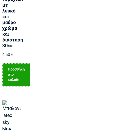
με
λευκό
και
μαύρο
χρώμα
και
διάσταση
30εκ
4,50
€
Προσθήκη
στο
καλάθι