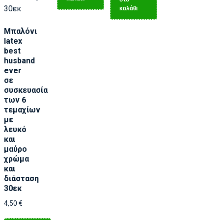
καλάθι
Μπαλόνι
latex
best
husband
ever
σε
συσκευασία
των 6
τεμαχίων
με
λευκό
και
μαύρο
χρώμα
και
διάσταση
30εκ
4,50
€