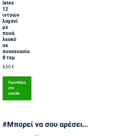
latex
12
ιντσών
λαχανί
με
πουά
λευκό
σε
συσκευασία
8 τεμ
4,50
€
Προσθήκη
στο
καλάθι
#Μπορεί να σου αρέσει...