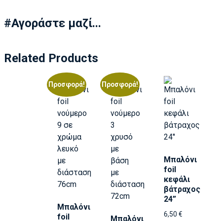
#Αγοράστε μαζί...
Related Products
Προσφορά!
Προσφορά!
Μπαλόνι
foil
κεφάλι
βάτραχος
24”
Μπαλόνι
6,50
€
foil
Μπαλόνι