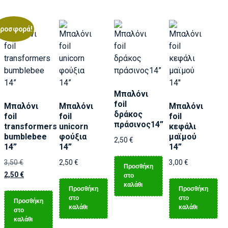
ροσφορά!
Μπαλόνι
foil
Μπαλόνι
Μπαλόνι
Μπαλόνι
δράκος
foil
foil
foil
πράσινος14”
transformers
unicorn
κεφάλι
bumblebee
φούξια
μαϊμού
2,50
€
14”
14”
14”
3,50
€
2,50
€
3,00
€
Προσθήκη
2,50
€
στο
καλάθι
Προσθήκη
Προσθήκη
στο
στο
Προσθήκη
καλάθι
καλάθι
στο
καλάθι