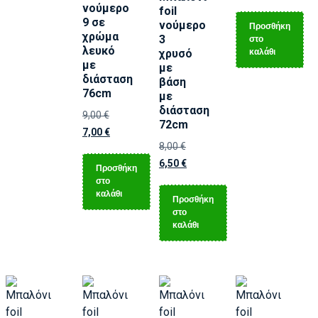
νούμερο
foil
9 σε
νούμερο
Προσθήκη
χρώμα
3
στο
λευκό
καλάθι
χρυσό
με
με
διάσταση
βάση
76cm
με
διάσταση
9,00
€
72cm
7,00
€
8,00
€
6,50
€
Προσθήκη
στο
καλάθι
Προσθήκη
στο
καλάθι