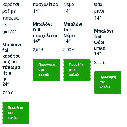
Μπαλόνι
Μπαλόνι
foil
foil
Μπαλόνι
πασχαλίτσα
Νέμο
foil
14”
14”
ψάρι
Μπαλόνι
μπλέ
foil
2,50
€
3,00
€
14”
καρότσι
ροζ με
2,50
€
Προσθήκη
Προσθήκη
τύπωμα
στο
στο
its a
καλάθι
καλάθι
Προσθήκη
girl
στο
24”
καλάθι
7,00
€
Προσθήκη
στο
καλάθι