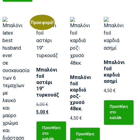
Προσφορά!
Μπαλόνι
foil
Μπαλόνι
καρδιά
foil
Μπαλόνι
ασημί
αστέρι
foil
19”
καρδιά
4,50
€
τυρκουάζ
ροζ-
χρυσό
6,00
€
Προσθήκη
48εκ.
5,00
€
στο
καλάθι
4,50
€
Προσθήκη
στο
Προσθήκη
καλάθι
στο