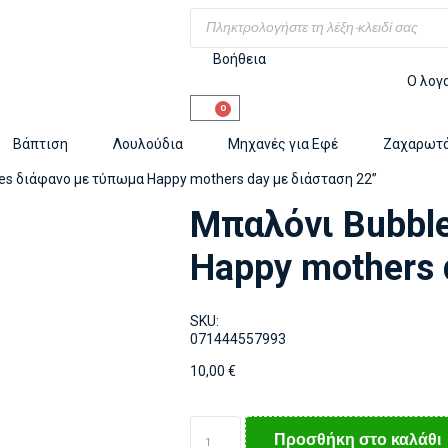
Βοήθεια
Ο λογ
0
Βάπτιση
Λουλούδια
Μηχανές για Εφέ
Ζαχαρωτ
es διάφανο με τύπωμα Happy mothers day με διάσταση 22”
Μπαλόνι Bubbl
Happy mothers 
SKU:
071444557993
10,00
€
Προσθήκη στο καλάθι