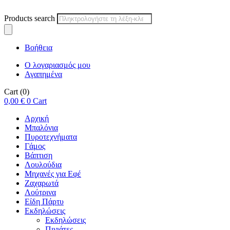
Products search
Βοήθεια
Ο λογαριασμός μου
Αγαπημένα
Cart
(0)
0,00
€
0
Cart
Αρχική
Μπαλόνια
Πυροτεχνήματα
Γάμος
Βάπτιση
Λουλούδια
Μηχανές για Εφέ
Ζαχαρωτά
Λούτρινα
Είδη Πάρτυ
Εκδηλώσεις
Εκδηλώσεις
Πινιάτες