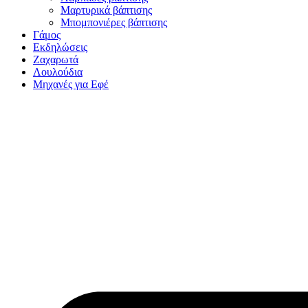
Μαρτυρικά βάπτισης
Μπομπονιέρες βάπτισης
Γάμος
Εκδηλώσεις
Ζαχαρωτά
Λουλούδια
Μηχανές για Εφέ