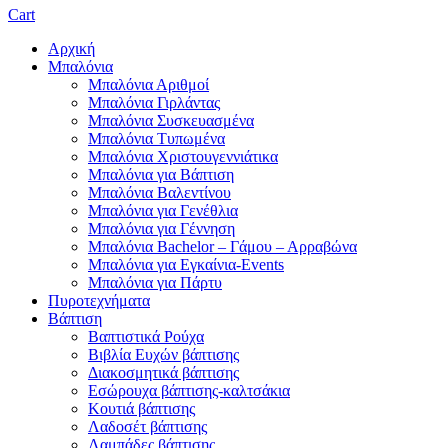
Cart
Αρχική
Μπαλόνια
Μπαλόνια Αριθμοί
Μπαλόνια Γιρλάντας
Μπαλόνια Συσκευασμένα
Μπαλόνια Τυπωμένα
Μπαλόνια Χριστουγεννιάτικα
Μπαλόνια για Βάπτιση
Μπαλόνια Βαλεντίνου
Μπαλόνια για Γενέθλια
Μπαλόνια για Γέννηση
Μπαλόνια Bachelor – Γάμου – Αρραβώνα
Μπαλόνια για Εγκαίνια-Events
Μπαλόνια για Πάρτυ
Πυροτεχνήματα
Βάπτιση
Βαπτιστικά Ρούχα
Βιβλία Ευχών βάπτισης
Διακοσμητικά βάπτισης
Εσώρουχα βάπτισης-καλτσάκια
Κουτιά βάπτισης
Λαδοσέτ βάπτισης
Λαμπάδες βάπτισης