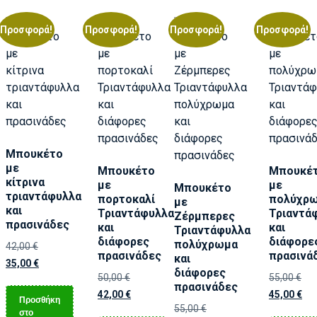
Προσφορά!
Προσφορά!
Προσφορά!
Προσφορά!
Μπουκέτο
με
Μπουκέτο
Μπουκέ
κίτρινα
με
με
Μπουκέτο
τριαντάφυλλα
πορτοκαλί
πολύχρ
με
και
Τριαντάφυλλα
Τριαντά
Ζέρμπερες
πρασινάδες
και
και
Τριαντάφυλλα
διάφορες
διάφορε
πολύχρωμα
42,00
€
πρασινάδες
πρασινά
και
35,00
€
διάφορες
50,00
€
55,00
€
πρασινάδες
42,00
€
45,00
€
Προσθήκη
55,00
€
στο