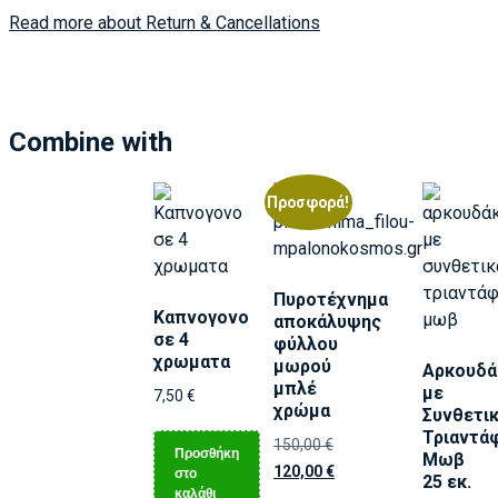
Read more about Return & Cancellations
Combine with
Προσφορά!
Πυροτέχνημα
Καπνογονο
αποκάλυψης
σε 4
φύλλου
χρωματα
μωρού
Αρκουδά
μπλέ
με
7,50
€
χρώμα
Συνθετι
Τριαντά
150,00
€
Προσθήκη
Μωβ
120,00
€
στο
25 εκ.
καλάθι