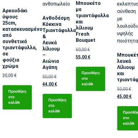
Μπουκέτο
με
Αρκουδάκι
τριαντάφυλλα
ύψους
Ανθοδέσμη
και
25cm,
Κόκκινα
λίλιουμ
κατασκευασμένο
Τριαντάφυλλα
Fresh
από
&
Bouquet
συνθετικά
Λευκά
τριαντάφυλλα,
λίλιουμ
60,00
€
σε
–
Μπουκέ
55,00
€
φούξια
Αιώνια
λευκά
χρώμα
Αγάπη
Λίλιουμ
Προσθήκη
και
30,00
€
50,00
€
στο
τριαντά
καλάθι
44,00
€
50,00
€
Προσθήκη
45,00
€
στο
Προσθήκη
καλάθι
στο
καλάθι
Προσθή
στο
καλάθι