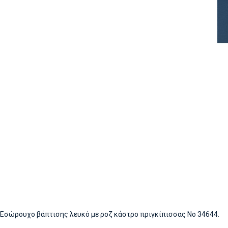
Εσώρουχο βάπτισης λευκό με ροζ κάστρο πριγκίπισσας Νο 34644.