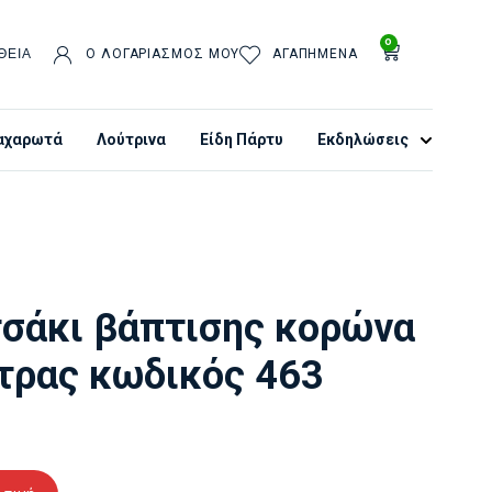
0
ΘΕΙΑ
Ο ΛΟΓΑΡΙΑΣΜΌΣ ΜΟΥ
ΑΓΑΠΗΜΈΝΑ
αχαρωτά
Λούτρινα
Είδη Πάρτυ
Εκδηλώσεις
σάκι βάπτισης κορώνα
τρας κωδικός 463