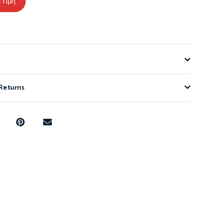
 τιμή
 Returns