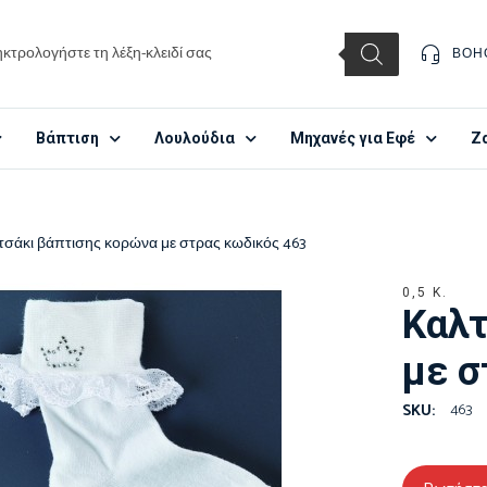
ΒΟΉ
Βάπτιση
Λουλούδια
Μηχανές για Εφέ
Ζ
τσάκι βάπτισης κορώνα με στρας κωδικός 463
0,5 Κ.
Καλτ
με σ
463
SKU: