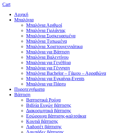
Cart
Αρχική
Μπαλόνια
Μπαλόνια Αριθμοί
Μπαλόνια Γιρλάντας
Μπαλόνια Συσκευασμένα
Μπαλόνια Τυπωμένα
Μπαλόνια Χριστουγεννιάτικα
Μπαλόνια για Βάπτιση
Μπαλόνια Βαλεντίνου
Μπαλόνια για Γενέθλια
Μπαλόνια για Γέννηση
Μπαλόνια Bachelor – Γάμου – Αρραβώνα
Μπαλόνια για Εγκαίνια-Events
Μπαλόνια για Πάρτυ
Πυροτεχνήματα
Βάπτιση
Βαπτιστικά Ρούχα
Βιβλία Ευχών βάπτισης
Διακοσμητικά βάπτισης
Εσώρουχα βάπτισης-καλτσάκια
Κουτιά βάπτισης
Λαδοσέτ βάπτισης
Λαμπάδες βάπτισης