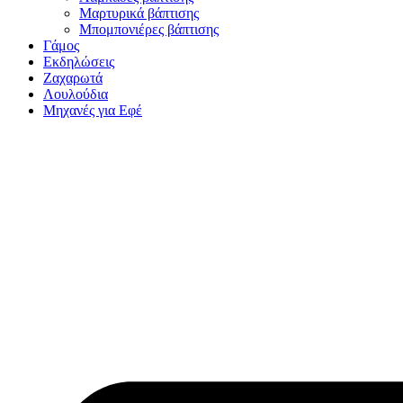
Μαρτυρικά βάπτισης
Μπομπονιέρες βάπτισης
Γάμος
Εκδηλώσεις
Ζαχαρωτά
Λουλούδια
Μηχανές για Εφέ