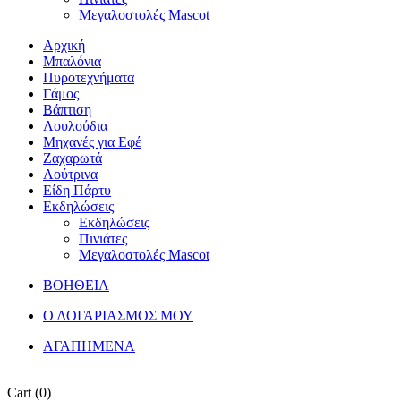
Μεγαλοστολές Mascot
Αρχική
Μπαλόνια
Πυροτεχνήματα
Γάμος
Βάπτιση
Λουλούδια
Μηχανές για Εφέ
Ζαχαρωτά
Λούτρινα
Είδη Πάρτυ
Εκδηλώσεις
Εκδηλώσεις
Πινιάτες
Μεγαλοστολές Mascot
ΒΟΗΘΕΙΑ
Ο ΛΟΓΑΡΙΑΣΜΟΣ ΜΟΥ
ΑΓΑΠΗΜΕΝΑ
Cart
(0)