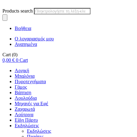
Products search
Βοήθεια
Ο λογαριασμός μου
Αγαπημένα
Cart
(0)
0,00
€
0
Cart
Αρχική
Μπαλόνια
Πυροτεχνήματα
Γάμος
Βάπτιση
Λουλούδια
Μηχανές για Εφέ
Ζαχαρωτά
Λούτρινα
Είδη Πάρτυ
Εκδηλώσεις
Εκδηλώσεις
Πινιάτες