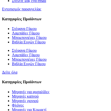
Στείλτε μας ένα email
Εντοπισμός παραγγελίας
Κατηγορίες Προϊόντων
Στέφανα Γάμου
Λαμπάδες Γάμου
Μπομπονιέρες Γάμου
Βιβλία Ευχών Γάμου
Στέφανα Γάμου
Λαμπάδες Γάμου
Μπομπονιέρες Γάμου
Βιβλία Ευχών Γάμου
Δείτε όλα
Κατηγορίες Προϊόντων
Μηχανές για φυσαλίδες
Μηχανές καπνού
Μηχανές χιονιού
Φλόγες
Μηχανές για Κομφετί