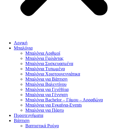
Αρχική
Μπαλόνια
Μπαλόνια Αριθμοί
Μπαλόνια Γιρλάντας
Μπαλόνια Συσκευασμένα
Μπαλόνια Τυπωμένα
Μπαλόνια Χριστουγεννιάτικα
Μπαλόνια για Βάπτιση
Μπαλόνια Βαλεντίνου
Μπαλόνια για Γενέθλια
Μπαλόνια για Γέννηση
Μπαλόνια Bachelor – Γάμου – Αρραβώνα
Μπαλόνια για Εγκαίνια-Events
Μπαλόνια για Πάρτυ
Πυροτεχνήματα
Βάπτιση
Βαπτιστικά Ρούχα