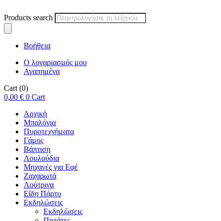
Products search
Βοήθεια
Ο λογαριασμός μου
Αγαπημένα
Cart
(0)
0,00
€
0
Cart
Αρχική
Μπαλόνια
Πυροτεχνήματα
Γάμος
Βάπτιση
Λουλούδια
Μηχανές για Εφέ
Ζαχαρωτά
Λούτρινα
Είδη Πάρτυ
Εκδηλώσεις
Εκδηλώσεις
Πινιάτες