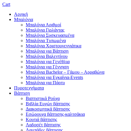
Cart
Αρχική
Μπαλόνια
Μπαλόνια Αριθμοί
Μπαλόνια Γιρλάντας
Μπαλόνια Συσκευασμένα
Μπαλόνια Τυπωμένα
Μπαλόνια Χριστουγεννιάτικα
Μπαλόνια για Βάπτιση
Μπαλόνια Βαλεντίνου
Μπαλόνια για Γενέθλια
Μπαλόνια για Γέννηση
Μπαλόνια Bachelor – Γάμου – Αρραβώνα
Μπαλόνια για Εγκαίνια-Events
Μπαλόνια για Πάρτυ
Πυροτεχνήματα
Βάπτιση
Βαπτιστικά Ρούχα
Βιβλία Ευχών βάπτισης
Διακοσμητικά βάπτισης
Εσώρουχα βάπτισης-καλτσάκια
Κουτιά βάπτισης
Λαδοσέτ βάπτισης
Λαμπάδες βάπτισης