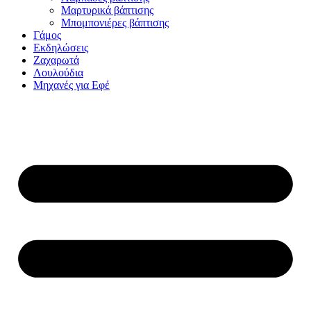
Μαρτυρικά βάπτισης
Μπομπονιέρες βάπτισης
Γάμος
Εκδηλώσεις
Ζαχαρωτά
Λουλούδια
Μηχανές για Εφέ