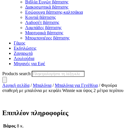
Βιβλία Ευχών βάπτισης
Διακοσμητικά βάπτισης
Εσώρουχα βάπτισης-καλτσάκια
Κουτιά βάπτισης
Λαδοσέτ βάπτισης
Λαμπάδες βάπτισης
Μαρτυρικά βάπτισης
Μπομπονιέρες βάπτισης
Γάμος
Εκδηλώσεις
Ζαχαρωτά
Λουλούδια
Μηχανές για Εφέ
Products search
Αρχική σελίδα
/
Μπαλόνια
/
Μπαλόνια για Γενέθλια
/ Φιγούρα
σταθερή με μπαλόνια με κεφάλι Winnie και ύψος 2 μέτρα περίπου
Επιπλέον πληροφορίες
Βάρος
8 κ.