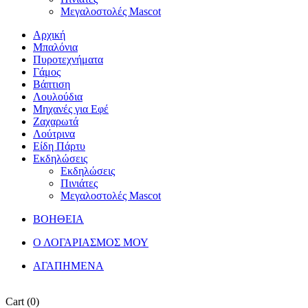
Μεγαλοστολές Mascot
Αρχική
Μπαλόνια
Πυροτεχνήματα
Γάμος
Βάπτιση
Λουλούδια
Μηχανές για Εφέ
Ζαχαρωτά
Λούτρινα
Είδη Πάρτυ
Εκδηλώσεις
Εκδηλώσεις
Πινιάτες
Μεγαλοστολές Mascot
ΒΟΗΘΕΙΑ
Ο ΛΟΓΑΡΙΑΣΜΟΣ ΜΟΥ
ΑΓΑΠΗΜΕΝΑ
Cart
(0)