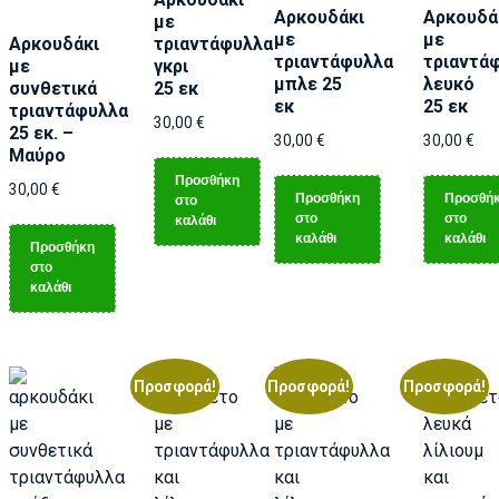
Αρκουδάκι
Αρκουδά
με
με
με
Αρκουδάκι
τριαντάφυλλα
τριαντάφυλλα
τριαντά
με
γκρι
μπλε 25
λευκό
συνθετικά
25 εκ
εκ
25 εκ
τριαντάφυλλα
30,00
€
25 εκ. –
30,00
€
30,00
€
Μαύρο
Προσθήκη
30,00
€
Προσθήκη
Προσθή
στο
στο
στο
καλάθι
καλάθι
καλάθι
Προσθήκη
στο
καλάθι
Προσφορά!
Προσφορά!
Προσφορά!