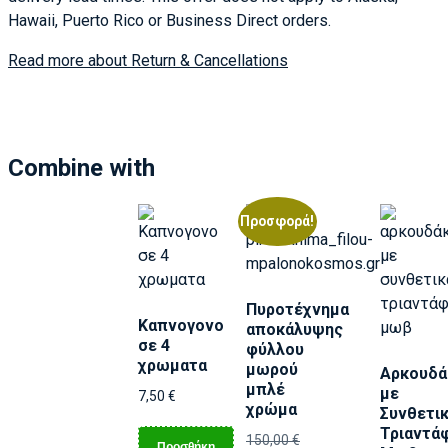
Hawaii, Puerto Rico or Business Direct orders.
Read more about Return & Cancellations
Combine with
Προσφορά!
Πυροτέχνημα
Καπνογονο
αποκάλυψης
σε 4
φύλλου
χρωματα
μωρού
Αρκουδά
μπλέ
με
7,50
€
χρώμα
Συνθετι
Τριαντά
150,00
€
Προσθήκη