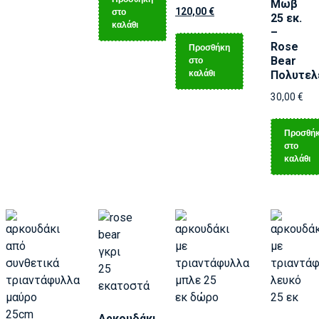
Μωβ
120,00
€
στο
25 εκ.
καλάθι
–
Rose
Προσθήκη
Bear
στο
καλάθι
Πολυτελ
30,00
€
Προσθή
στο
καλάθι
Αρκουδάκι