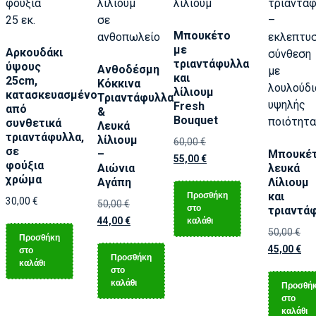
Μπουκέτο
με
Αρκουδάκι
τριαντάφυλλα
ύψους
Ανθοδέσμη
και
25cm,
Κόκκινα
λίλιουμ
κατασκευασμένο
Τριαντάφυλλα
Fresh
από
&
Bouquet
συνθετικά
Λευκά
τριαντάφυλλα,
λίλιουμ
60,00
€
σε
–
Μπουκέ
55,00
€
φούξια
Αιώνια
λευκά
χρώμα
Αγάπη
Λίλιουμ
Προσθήκη
και
30,00
€
50,00
€
στο
τριαντά
καλάθι
44,00
€
50,00
€
Προσθήκη
45,00
€
στο
Προσθήκη
καλάθι
στο
καλάθι
Προσθή
στο
καλάθι