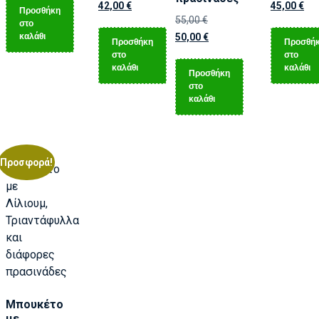
42,00
€
45,00
€
Προσθήκη
55,00
€
στο
καλάθι
50,00
€
Προσθήκη
Προσθή
στο
στο
καλάθι
καλάθι
Προσθήκη
στο
καλάθι
Προσφορά!
Μπουκέτο
με