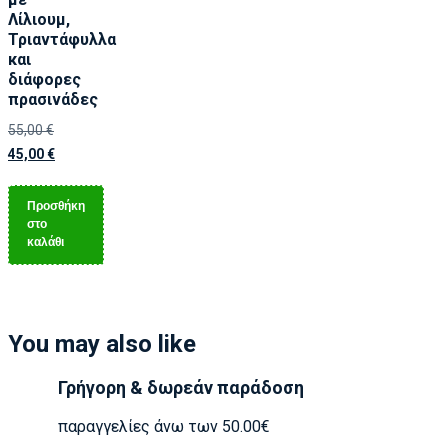
Λίλιουμ,
Τριαντάφυλλα
και
διάφορες
πρασινάδες
55,00
€
45,00
€
Προσθήκη
στο
καλάθι
You may also like
Γρήγορη & δωρεάν παράδοση
παραγγελίες άνω των 50.00€