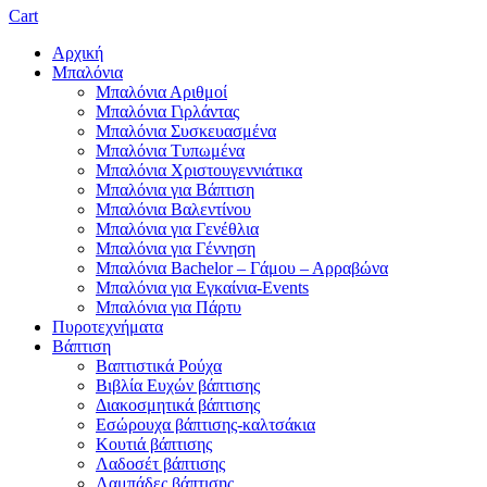
Cart
Αρχική
Μπαλόνια
Μπαλόνια Αριθμοί
Μπαλόνια Γιρλάντας
Μπαλόνια Συσκευασμένα
Μπαλόνια Τυπωμένα
Μπαλόνια Χριστουγεννιάτικα
Μπαλόνια για Βάπτιση
Μπαλόνια Βαλεντίνου
Μπαλόνια για Γενέθλια
Μπαλόνια για Γέννηση
Μπαλόνια Bachelor – Γάμου – Αρραβώνα
Μπαλόνια για Εγκαίνια-Events
Μπαλόνια για Πάρτυ
Πυροτεχνήματα
Βάπτιση
Βαπτιστικά Ρούχα
Βιβλία Ευχών βάπτισης
Διακοσμητικά βάπτισης
Εσώρουχα βάπτισης-καλτσάκια
Κουτιά βάπτισης
Λαδοσέτ βάπτισης
Λαμπάδες βάπτισης