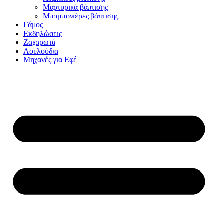
Μαρτυρικά βάπτισης
Μπομπονιέρες βάπτισης
Γάμος
Εκδηλώσεις
Ζαχαρωτά
Λουλούδια
Μηχανές για Εφέ