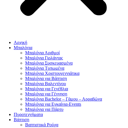
Αρχική
Μπαλόνια
Μπαλόνια Αριθμοί
Μπαλόνια Γιρλάντας
Μπαλόνια Συσκευασμένα
Μπαλόνια Τυπωμένα
Μπαλόνια Χριστουγεννιάτικα
Μπαλόνια για Βάπτιση
Μπαλόνια Βαλεντίνου
Μπαλόνια για Γενέθλια
Μπαλόνια για Γέννηση
Μπαλόνια Bachelor – Γάμου – Αρραβώνα
Μπαλόνια για Εγκαίνια-Events
Μπαλόνια για Πάρτυ
Πυροτεχνήματα
Βάπτιση
Βαπτιστικά Ρούχα