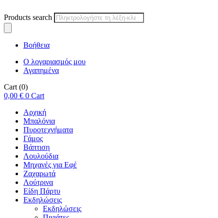
Products search
Βοήθεια
Ο λογαριασμός μου
Αγαπημένα
Cart
(0)
0,00
€
0
Cart
Αρχική
Μπαλόνια
Πυροτεχνήματα
Γάμος
Βάπτιση
Λουλούδια
Μηχανές για Εφέ
Ζαχαρωτά
Λούτρινα
Είδη Πάρτυ
Εκδηλώσεις
Εκδηλώσεις
Πινιάτες