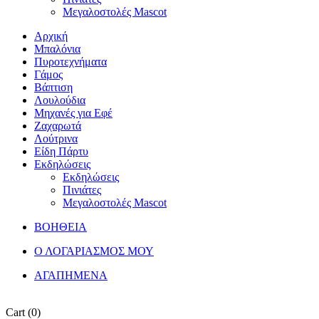
Μεγαλοστολές Mascot
Αρχική
Μπαλόνια
Πυροτεχνήματα
Γάμος
Βάπτιση
Λουλούδια
Μηχανές για Εφέ
Ζαχαρωτά
Λούτρινα
Είδη Πάρτυ
Εκδηλώσεις
Εκδηλώσεις
Πινιάτες
Μεγαλοστολές Mascot
ΒΟΗΘΕΙΑ
Ο ΛΟΓΑΡΙΑΣΜΟΣ ΜΟΥ
ΑΓΑΠΗΜΕΝΑ
Cart
(0)