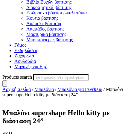
Βιβλία Ευχών βάπτισης
Διακοσμητικά βάπτισης
Εσώρουχα βάπτισης-καλτσάκια
Κουτιά βάπτισης
Λαδοσέτ βάπτισης
Λαμπάδες βάπτισης
Μαρτυρικά βάπτισης
Μπομπονιέρες βάπτισης
Γάμος
Εκδηλώσεις
Ζαχαρωτά
Λουλούδια
Μηχανές για Εφέ
Products search
Αρχική σελίδα
/
Μπαλόνια
/
Μπαλόνια για Γενέθλια
/ Μπαλόνι
supershape Hello kitty με διάσταση 24”
Μπαλόνι supershape Hello kitty με
διάσταση 24”
SKU: