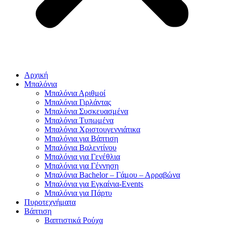
Αρχική
Μπαλόνια
Μπαλόνια Αριθμοί
Μπαλόνια Γιρλάντας
Μπαλόνια Συσκευασμένα
Μπαλόνια Τυπωμένα
Μπαλόνια Χριστουγεννιάτικα
Μπαλόνια για Βάπτιση
Μπαλόνια Βαλεντίνου
Μπαλόνια για Γενέθλια
Μπαλόνια για Γέννηση
Μπαλόνια Bachelor – Γάμου – Αρραβώνα
Μπαλόνια για Εγκαίνια-Events
Μπαλόνια για Πάρτυ
Πυροτεχνήματα
Βάπτιση
Βαπτιστικά Ρούχα