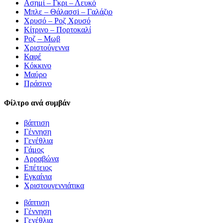
Ασημί – Γκρι – Λευκό
Μπλε – Θάλασσi – Γαλάζιο
Χρυσό – Ροζ Χρυσό
Κίτρινο – Πορτοκαλί
Ροζ – Μωβ
Χριστούγεννα
Καφέ
Κόκκινο
Μαύρο
Πράσινο
Φίλτρο ανά συμβάν
βάπτιση
Γέννηση
Γενέθλια
Γάμος
Αρραβώνα
Επέτειος
Εγκαίνια
Χριστουγεννιάτικα
βάπτιση
Γέννηση
Γενέθλια