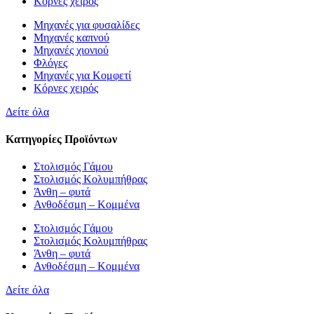
Κόρνες χειρός
Μηχανές για φυσαλίδες
Μηχανές καπνού
Μηχανές χιονιού
Φλόγες
Μηχανές για Κομφετί
Κόρνες χειρός
Δείτε όλα
Κατηγορίες Προϊόντων
Στολισμός Γάμου
Στολισμός Κολυμπήθρας
Άνθη – φυτά
Ανθοδέσμη – Κομμένα
Στολισμός Γάμου
Στολισμός Κολυμπήθρας
Άνθη – φυτά
Ανθοδέσμη – Κομμένα
Δείτε όλα