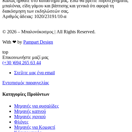
Καλώς ήρθατε στο κατάστημά μας. Εδώ θα βρείτε πυροτεχνήματα,
μπαλόνια, είδη γάμου και βάπτισης και γενικά ότι αφορά τη
διακόσμηση των εκδηλώσεών σας.
Αριθμός άδειας: 1020/23191/10-α
© 2026 – Μπαλονόκοσμος | All Rights Reserved.
With ❤ by
Pampart Design
top
Επικοινωνήστε μαζί μας
(+30 )694 265 63 44
Στείλτε μας ένα email
Εντοπισμός παραγγελίας
Κατηγορίες Προϊόντων
Μηχανές για φυσαλίδες
Μηχανές καπνού
Μηχανές χιονιού
Φλόγες
Μηχανές για Κομφετί