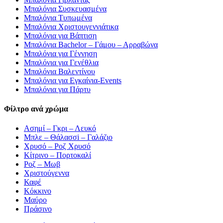
Μπαλόνια Συσκευασμένα
Μπαλόνια Τυπωμένα
Μπαλόνια Χριστουγεννιάτικα
Μπαλόνια για Βάπτιση
Μπαλόνια Bachelor – Γάμου – Αρραβώνα
Μπαλόνια για Γέννηση
Μπαλόνια για Γενέθλια
Μπαλόνια Βαλεντίνου
Μπαλόνια για Εγκαίνια-Events
Μπαλόνια για Πάρτυ
Φίλτρο ανά χρώμα
Ασημί – Γκρι – Λευκό
Μπλε – Θάλασσi – Γαλάζιο
Χρυσό – Ροζ Χρυσό
Κίτρινο – Πορτοκαλί
Ροζ – Μωβ
Χριστούγεννα
Καφέ
Κόκκινο
Μαύρο
Πράσινο