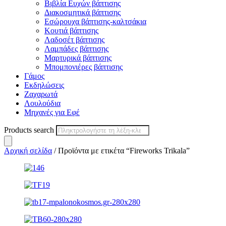
Βιβλία Ευχών βάπτισης
Διακοσμητικά βάπτισης
Εσώρουχα βάπτισης-καλτσάκια
Κουτιά βάπτισης
Λαδοσέτ βάπτισης
Λαμπάδες βάπτισης
Μαρτυρικά βάπτισης
Μπομπονιέρες βάπτισης
Γάμος
Εκδηλώσεις
Ζαχαρωτά
Λουλούδια
Μηχανές για Εφέ
Products search
Αρχική σελίδα
/ Προϊόντα με ετικέτα “Fireworks Trikala”