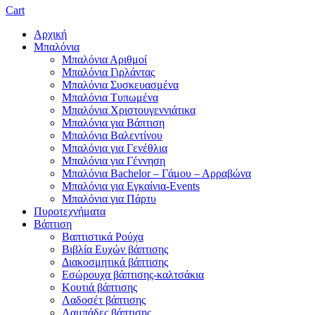
Cart
Αρχική
Μπαλόνια
Μπαλόνια Αριθμοί
Μπαλόνια Γιρλάντας
Μπαλόνια Συσκευασμένα
Μπαλόνια Τυπωμένα
Μπαλόνια Χριστουγεννιάτικα
Μπαλόνια για Βάπτιση
Μπαλόνια Βαλεντίνου
Μπαλόνια για Γενέθλια
Μπαλόνια για Γέννηση
Μπαλόνια Bachelor – Γάμου – Αρραβώνα
Μπαλόνια για Εγκαίνια-Events
Μπαλόνια για Πάρτυ
Πυροτεχνήματα
Βάπτιση
Βαπτιστικά Ρούχα
Βιβλία Ευχών βάπτισης
Διακοσμητικά βάπτισης
Εσώρουχα βάπτισης-καλτσάκια
Κουτιά βάπτισης
Λαδοσέτ βάπτισης
Λαμπάδες βάπτισης