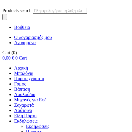
Products search
Βοήθεια
Ο λογαριασμός μου
Αγαπημένα
Cart
(0)
0,00
€
0
Cart
Αρχική
Μπαλόνια
Πυροτεχνήματα
Γάμος
Βάπτιση
Λουλούδια
Μηχανές για Εφέ
Ζαχαρωτά
Λούτρινα
Είδη Πάρτυ
Εκδηλώσεις
Εκδηλώσεις
Πινιάτες