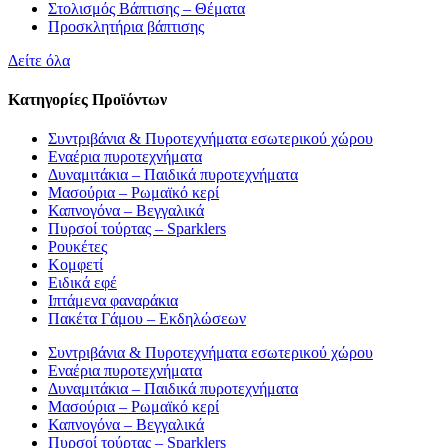
Στολισμός Βάπτισης – Θέματα
Προσκλητήρια βάπτισης
Δείτε όλα
Κατηγορίες Προϊόντων
Συντριβάνια & Πυροτεχνήματα εσωτερικού χώρου
Εναέρια πυροτεχνήματα
Δυναμιτάκια – Παιδικά πυροτεχνήματα
Μασούρια – Ρωμαϊκό κερί
Καπνογόνα – Βεγγαλικά
Πυρσοί τούρτας – Sparklers
Ρουκέτες
Κομφετί
Ειδικά εφέ
Ιπτάμενα φαναράκια
Πακέτα Γάμου – Εκδηλώσεων
Συντριβάνια & Πυροτεχνήματα εσωτερικού χώρου
Εναέρια πυροτεχνήματα
Δυναμιτάκια – Παιδικά πυροτεχνήματα
Μασούρια – Ρωμαϊκό κερί
Καπνογόνα – Βεγγαλικά
Πυρσοί τούρτας – Sparklers