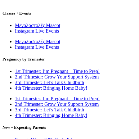
Classes + Events
Μεγαλοστολές Mascot
Instagram Live Events
Μεγαλοστολές Mascot
Instagram Live Events
Pregnancy by Trimester
1st Trimester: I’m Pregnant – Time to Prep!
2nd Trimester: Grow Your Support System
3rd Trimester: Let’s Talk Childbirth
4th Trimester: Bringing Home Baby!
1st Trimester: I’m Pregnant – Time to Prep!
2nd Trimester: Grow Your Support System
3rd Trimester: Let’s Talk Childbirth
4th Trimester: Bringing Home Baby!
New + Expecting Parents