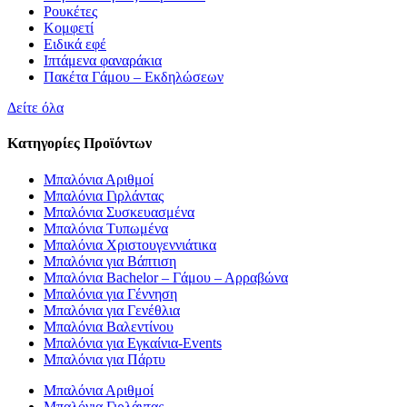
Ρουκέτες
Κομφετί
Ειδικά εφέ
Ιπτάμενα φαναράκια
Πακέτα Γάμου – Εκδηλώσεων
Δείτε όλα
Κατηγορίες Προϊόντων
Μπαλόνια Αριθμοί
Μπαλόνια Γιρλάντας
Μπαλόνια Συσκευασμένα
Μπαλόνια Τυπωμένα
Μπαλόνια Χριστουγεννιάτικα
Μπαλόνια για Βάπτιση
Μπαλόνια Bachelor – Γάμου – Αρραβώνα
Μπαλόνια για Γέννηση
Μπαλόνια για Γενέθλια
Μπαλόνια Βαλεντίνου
Μπαλόνια για Εγκαίνια-Events
Μπαλόνια για Πάρτυ
Μπαλόνια Αριθμοί
Μπαλόνια Γιρλάντας