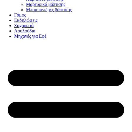
Μαρτυρικά βάπτισης
Μπομπονιέρες βάπτισης
Γάμος
Εκδηλώσεις
Ζαχαρωτά
Λουλούδια
Μηχανές για Εφέ