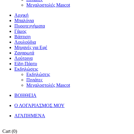
Μεγαλοστολές Mascot
Αρχική
Μπαλόνια
Πυροτεχνήματα
Γάμος
Βάπτιση
Λουλούδια
Μηχανές για Εφέ
Ζαχαρωτά
Λούτρινα
Είδη Πάρτυ
Εκδηλώσεις
Εκδηλώσεις
Πινιάτες
Μεγαλοστολές Mascot
ΒΟΗΘΕΙΑ
Ο ΛΟΓΑΡΙΑΣΜΟΣ ΜΟΥ
ΑΓΑΠΗΜΕΝΑ
Cart
(0)