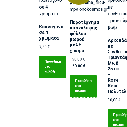
Πυροτέχνημα
Καπνογονο
αποκάλυψης
σε 4
φύλλου
χρωματα
μωρού
Αρκουδά
μπλέ
με
7,50
€
χρώμα
Συνθετι
Τριαντά
150,00
€
Προσθήκη
Μωβ
120,00
€
στο
25 εκ.
καλάθι
–
Rose
Προσθήκη
Bear
στο
καλάθι
Πολυτελ
30,00
€
Προσθή
στο
καλάθι