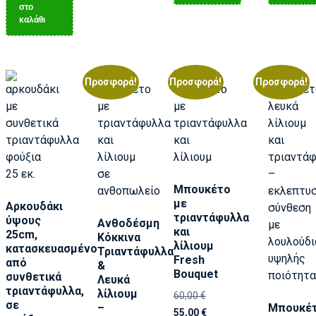
στο
καλάθι
Προσφορά!
Προσφορά!
Προσφορά!
Μπουκέτο
με
Αρκουδάκι
τριαντάφυλλα
ύψους
Ανθοδέσμη
και
25cm,
Κόκκινα
λίλιουμ
κατασκευασμένο
Τριαντάφυλλα
Fresh
από
&
Bouquet
συνθετικά
Λευκά
τριαντάφυλλα,
λίλιουμ
60,00
€
σε
–
Μπουκέ
55,00
€