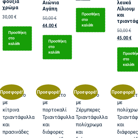
φούξια
Αιώνια
λευκά
χρώμα
Αγάπη
Λίλιουμ
Προσθήκη
και
30,00
€
50,00
€
στο
τριαντά
καλάθι
44,00
€
50,00
€
Προσθήκη
45,00
€
στο
Προσθήκη
καλάθι
στο
καλάθι
Προσθή
στο
καλάθι
Προσφορά!
Προσφορά!
Προσφορά!
Προσφορά!