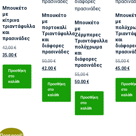
Μπουκέτο
με
Μπουκέτο
Μπουκέ
κίτρινα
με
με
Μπουκέτο
τριαντάφυλλα
πορτοκαλί
πολύχρ
με
και
Τριαντάφυλλα
Τριαντά
Ζέρμπερες
πρασινάδες
και
και
Τριαντάφυλλα
διάφορες
διάφορε
πολύχρωμα
42,00
€
πρασινάδες
πρασινά
και
35,00
€
διάφορες
50,00
€
55,00
€
πρασινάδες
42,00
€
45,00
€
Προσθήκη
55,00
€
στο
καλάθι
50,00
€
Προσθήκη
Προσθή
στο
στο
καλάθι
καλάθι
Προσθήκη
στο
καλάθι
Προσφορά!