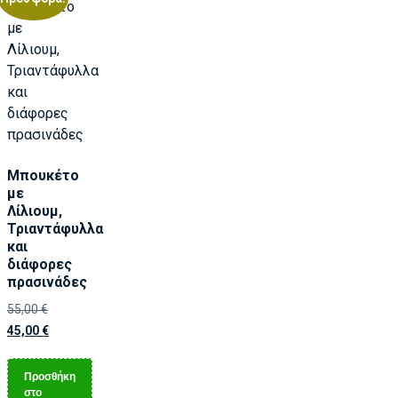
Μπουκέτο
με
Λίλιουμ,
Τριαντάφυλλα
και
διάφορες
πρασινάδες
55,00
€
45,00
€
Προσθήκη
στο