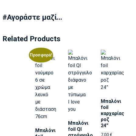
#Αγοράστε μαζί...
Related Products
Προσφορά!
Μπαλόνι
foil
καρχαρίας
ροζ
Μπαλόνι
24”
foil Ql
Μπαλόνι
στρόγγυλο
7,00
€