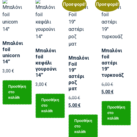
Προσφορά!
Προσφορά!
Μπαλόνι
foil
Μπαλόνι
Μπαλόνι
unicorn
foil
foil
Μπαλόνι
14”
κεφάλι
αστέρι
Foil
γουρούνι
19”
19”
3,00
€
14”
τυρκουάζ
αστέρι
ροζ
3,00
€
6,00
€
Προσθήκη
ματ
5,00
€
στο
καλάθι
6,00
€
Προσθήκη
5,00
€
στο
Προσθήκη
καλάθι
στο
καλάθι
Προσθήκη
στο
καλάθι