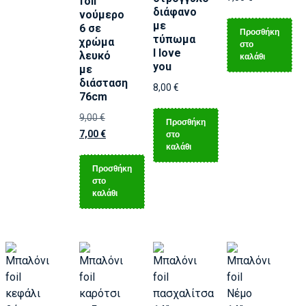
foil
διάφανο
νούμερο
με
6 σε
Προσθήκη
τύπωμα
χρώμα
στο
I love
λευκό
καλάθι
you
με
διάσταση
8,00
€
76cm
9,00
€
Προσθήκη
7,00
€
στο
καλάθι
Προσθήκη
στο
καλάθι