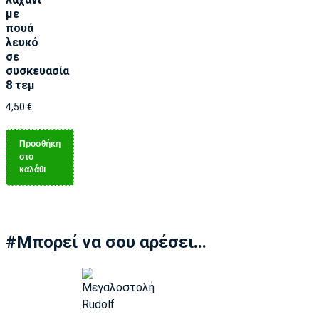
με
πουά
λευκό
σε
συσκευασία
8 τεμ
4,50
€
Προσθήκη
στο
καλάθι
#Μπορεί να σου αρέσει...