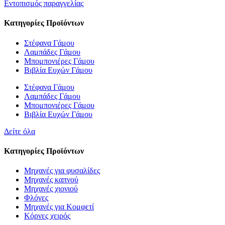
Εντοπισμός παραγγελίας
Κατηγορίες Προϊόντων
Στέφανα Γάμου
Λαμπάδες Γάμου
Μπομπονιέρες Γάμου
Βιβλία Ευχών Γάμου
Στέφανα Γάμου
Λαμπάδες Γάμου
Μπομπονιέρες Γάμου
Βιβλία Ευχών Γάμου
Δείτε όλα
Κατηγορίες Προϊόντων
Μηχανές για φυσαλίδες
Μηχανές καπνού
Μηχανές χιονιού
Φλόγες
Μηχανές για Κομφετί
Κόρνες χειρός