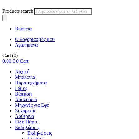
Products search
Βοήθεια
Ο λογαριασμός μου
Αγαπημένα
Cart
(0)
0,00
€
0
Cart
Αρχική
Μπαλόνια
Πυροτεχνήματα
Γάμος
Βάπτιση
Λουλούδια
Μηχανές για Εφέ
Ζαχαρωτά
Λούτρινα
Είδη Πάρτυ
Εκδηλώσεις
Εκδηλώσεις
Πινιάτες