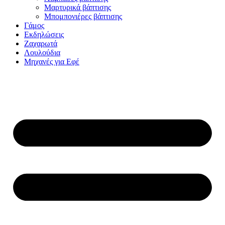
Μαρτυρικά βάπτισης
Μπομπονιέρες βάπτισης
Γάμος
Εκδηλώσεις
Ζαχαρωτά
Λουλούδια
Μηχανές για Εφέ