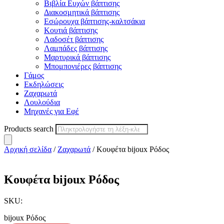
Βιβλία Ευχών βάπτισης
Διακοσμητικά βάπτισης
Εσώρουχα βάπτισης-καλτσάκια
Κουτιά βάπτισης
Λαδοσέτ βάπτισης
Λαμπάδες βάπτισης
Μαρτυρικά βάπτισης
Μπομπονιέρες βάπτισης
Γάμος
Εκδηλώσεις
Ζαχαρωτά
Λουλούδια
Μηχανές για Εφέ
Products search
Αρχική σελίδα
/
Ζαχαρωτά
/ Κουφέτα bijoux Ρόδος
Κουφέτα bijoux Ρόδος
SKU:
bijoux Ρόδος