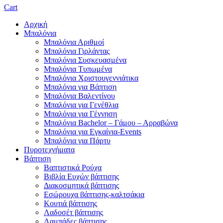
Cart
Αρχική
Μπαλόνια
Μπαλόνια Αριθμοί
Μπαλόνια Γιρλάντας
Μπαλόνια Συσκευασμένα
Μπαλόνια Τυπωμένα
Μπαλόνια Χριστουγεννιάτικα
Μπαλόνια για Βάπτιση
Μπαλόνια Βαλεντίνου
Μπαλόνια για Γενέθλια
Μπαλόνια για Γέννηση
Μπαλόνια Bachelor – Γάμου – Αρραβώνα
Μπαλόνια για Εγκαίνια-Events
Μπαλόνια για Πάρτυ
Πυροτεχνήματα
Βάπτιση
Βαπτιστικά Ρούχα
Βιβλία Ευχών βάπτισης
Διακοσμητικά βάπτισης
Εσώρουχα βάπτισης-καλτσάκια
Κουτιά βάπτισης
Λαδοσέτ βάπτισης
Λαμπάδες βάπτισης