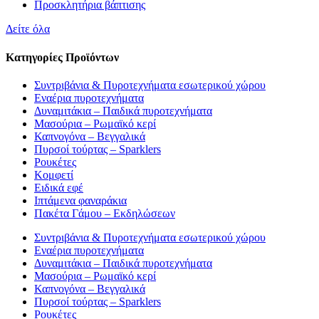
Προσκλητήρια βάπτισης
Δείτε όλα
Κατηγορίες Προϊόντων
Συντριβάνια & Πυροτεχνήματα εσωτερικού χώρου
Εναέρια πυροτεχνήματα
Δυναμιτάκια – Παιδικά πυροτεχνήματα
Μασούρια – Ρωμαϊκό κερί
Καπνογόνα – Βεγγαλικά
Πυρσοί τούρτας – Sparklers
Ρουκέτες
Κομφετί
Ειδικά εφέ
Ιπτάμενα φαναράκια
Πακέτα Γάμου – Εκδηλώσεων
Συντριβάνια & Πυροτεχνήματα εσωτερικού χώρου
Εναέρια πυροτεχνήματα
Δυναμιτάκια – Παιδικά πυροτεχνήματα
Μασούρια – Ρωμαϊκό κερί
Καπνογόνα – Βεγγαλικά
Πυρσοί τούρτας – Sparklers
Ρουκέτες