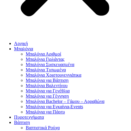
Αρχική
Μπαλόνια
Μπαλόνια Αριθμοί
Μπαλόνια Γιρλάντας
Μπαλόνια Συσκευασμένα
Μπαλόνια Τυπωμένα
Μπαλόνια Χριστουγεννιάτικα
Μπαλόνια για Βάπτιση
Μπαλόνια Βαλεντίνου
Μπαλόνια για Γενέθλια
Μπαλόνια για Γέννηση
Μπαλόνια Bachelor – Γάμου – Αρραβώνα
Μπαλόνια για Εγκαίνια-Events
Μπαλόνια για Πάρτυ
Πυροτεχνήματα
Βάπτιση
Βαπτιστικά Ρούχα