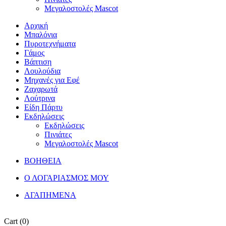
Μεγαλοστολές Mascot
Αρχική
Μπαλόνια
Πυροτεχνήματα
Γάμος
Βάπτιση
Λουλούδια
Μηχανές για Εφέ
Ζαχαρωτά
Λούτρινα
Είδη Πάρτυ
Εκδηλώσεις
Εκδηλώσεις
Πινιάτες
Μεγαλοστολές Mascot
ΒΟΗΘΕΙΑ
Ο ΛΟΓΑΡΙΑΣΜΟΣ ΜΟΥ
ΑΓΑΠΗΜΕΝΑ
Cart
(0)